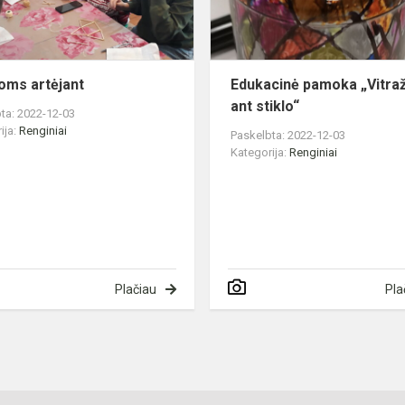
oms artėjant
Edukacinė pamoka „Vitra
ant stiklo“
ta: 2022-12-03
ija:
Renginiai
Paskelbta: 2022-12-03
Kategorija:
Renginiai
Plačiau
Pla