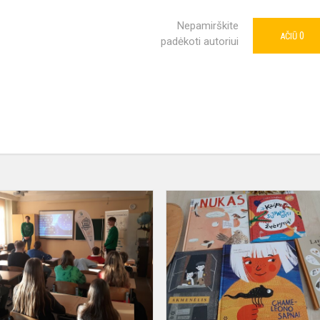
Nepamirškite
0
AČIŪ
padėkoti autoriui
Interaktyvi
pamoka
„Kodėl
nemiega
miegapelė?“