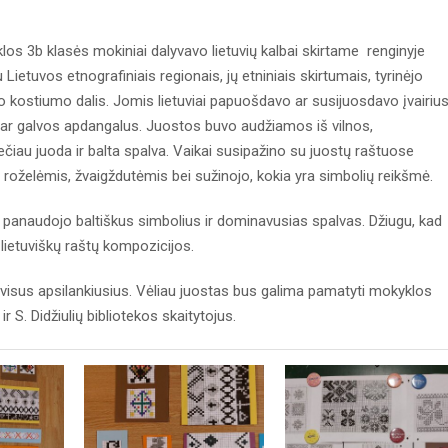
s 3b klasės mokiniai dalyvavo lietuvių kalbai skirtame renginyje
 Lietuvos etnografiniais regionais, jų etniniais skirtumais, tyrinėjo
o kostiumo dalis. Jomis lietuviai papuošdavo ar susijuosdavo įvairiu
s ar galvos apdangalus. Juostos buvo audžiamos iš vilnos,
ečiau juoda ir balta spalva. Vaikai susipažino su juostų raštuose
roželėmis, žvaigždutėmis bei sužinojo, kokia yra simbolių reikšmė.
audojo baltiškus simbolius ir dominavusias spalvas. Džiugu, kad
 lietuviškų raštų kompozicijos.
us apsilankiusius. Vėliau juostas bus galima pamatyti mokyklos
ir S. Didžiulių bibliotekos skaitytojus.