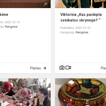
ikime
Viktorina „Kas paslėpta
sveikatos skrynioje? “
ta: 2022-12-14
ija:
Renginiai
Paskelbta: 2022-12-13
Kategorija:
Renginiai
Plačiau
Pla
Kalėdoms
artėjant