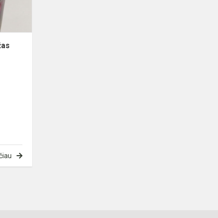
žas
čiau