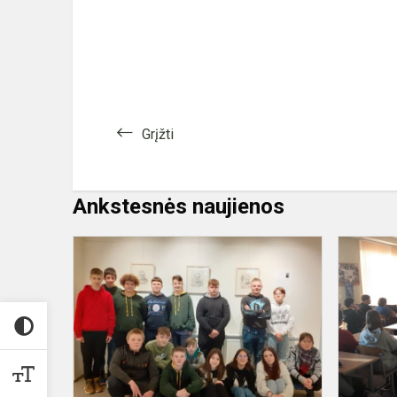
Grįžti
Ankstesnės naujienos
Minime
poeto,
vyskupo
Antano
Baranausko
gimtadienį