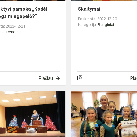
aktyvi pamoka „Kodėl
Skaitymai
ga miegapelė?“
Paskelbta: 2022-12-20
Kategorija:
Renginiai
ta: 2022-12-21
ija:
Renginiai
Plačiau
Pla
Susitikime