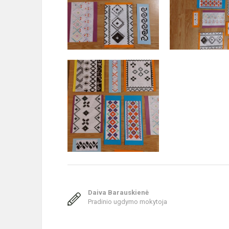
Daiva Barauskienė
Pradinio ugdymo mokytoja