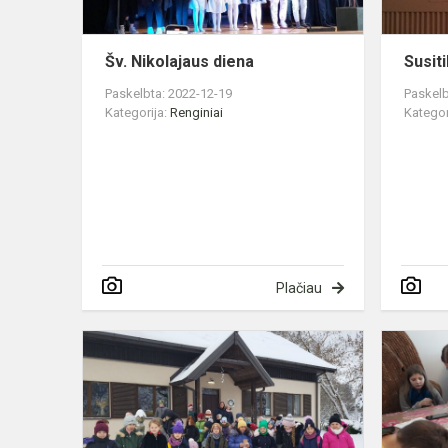
Šv. Nikolajaus diena
Susit
Paskelbta: 2022-12-19
Paskelb
Kategorija:
Renginiai
Kategor
Plačiau
Amatų
centre
„Meniškas
kaimas“