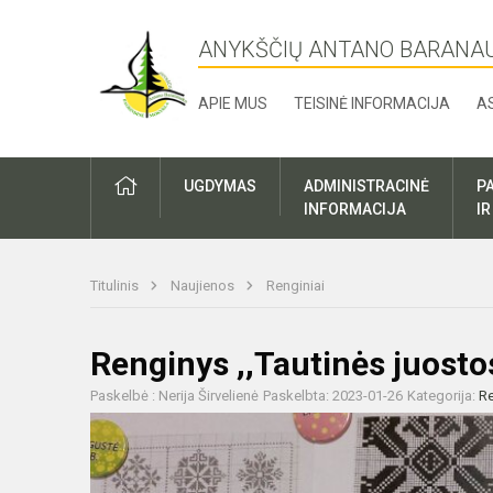
ANYKŠČIŲ ANTANO BARANA
APIE MUS
TEISINĖ INFORMACIJA
A
UGDYMAS
ADMINISTRACINĖ
P
INFORMACIJA
I
Titulinis
Naujienos
Renginiai
Renginys ,,Tautinės juosto
Paskelbė : Nerija Širvelienė
Paskelbta: 2023-01-26
Kategorija:
Re