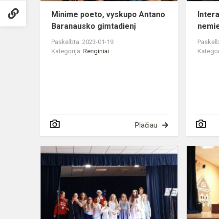
Minime poeto, vyskupo Antano
Inter
Baranausko gimtadienį
nemie
Paskelbta: 2023-01-19
Paskelb
Kategorija:
Renginiai
Kategor
Plačiau
Šv.
Nikolajaus
diena