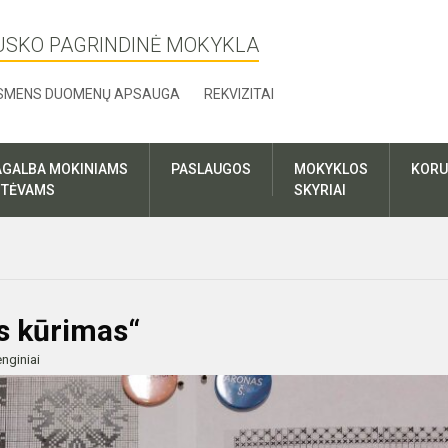
USKO PAGRINDINĖ MOKYKLA
SMENS DUOMENŲ APSAUGA
REKVIZITAI
AGALBA MOKINIAMS
PASLAUGOS
MOKYKLOS
KORU
R TĖVAMS
SKYRIAI
s kūrimas“
nginiai