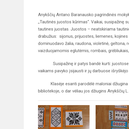
Anykščių Antano Baranausko pagrindinės mokyklo
,,Tautinės juostos kūrimas“. Vaikai, susipažinę su
tautines juostas. Juostos – neatskiriama tautini
drabužius: sijonus, prijuostes, liemenes, kojine
dominuodavo žalia, raudona, violetinė, geltona, r
vaizduojamomis eglutėmis, rombais, grėbliukais, 
Susipažinę ir patys bandė kurti: juostose pan
vaikams pavyko įsijausti ir jų darbuose išryškėjo
Klasėje esanti parodėlė maloniai džiugina vis
bibliotekoje, o dar vėliau jos džiugins Anykščių L. 