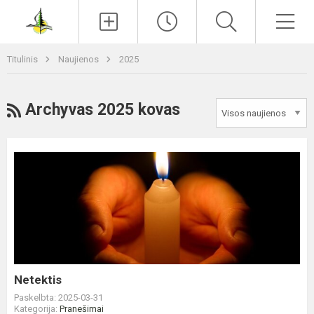
Paieška
Men
Titulinis
Naujienos
2025
RSS
Archyvas 2025 kovas
Netektis
Netektis
Paskelbta: 2025-03-31
Kategorija:
Pranešimai