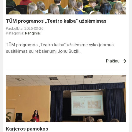
TŪM programos „Teatro kalba“ užsiėmimas
Paskelbta: 2025-03-26
Kategorija:
Renginiai
TŪM programos „Teatro kalba“ užsiėmime vyko įdomus
susitikimas su režisieriumi Jonu Buzili...
Plačiau
Karjeros
pamokos
Karjeros pamokos