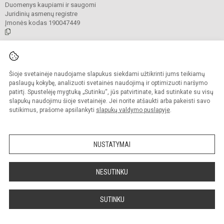
Duomenys kaupiami ir saugomi
Juridinių asmenų registre
Įmonės kodas 190047449
© 2021. Anykščių Antano Baranausko pagrindinė mokykla. Visos teisės
saugomos.
Šioje svetainėje naudojame slapukus siekdami užtikrinti jums teikiamų
Kopijuoti turinį be raštiško mokyklos administracijos sutikimo griežtai
draudžiama.
paslaugų kokybę, analizuoti svetainės naudojimą ir optimizuoti naršymo
patirtį. Spustelėję mygtuką „Sutinku“, jūs patvirtinate, kad sutinkate su visų
Prieinamumo paraiška
Slapukų valdymas
slapukų naudojimu šioje svetainėje. Jei norite atšaukti arba pakeisti savo
sutikimus, prašome apsilankyti
slapukų valdymo puslapyje
.
Sumanus būdas atnaujinti
mokyklos interneto
svetainę
NUSTATYMAI
NESUTINKU
SUTINKU