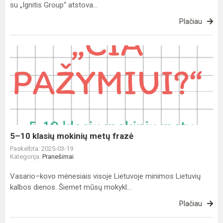
su „Ignitis Group“ atstova...
Plačiau
5–
10
klasių
mokinių
metų
frazė
5–10 klasių mokinių metų frazė
Paskelbta: 2025-03-19
Kategorija:
Pranešimai
Vasario–kovo mėnesiais visoje Lietuvoje minimos Lietuvių
kalbos dienos. Šiemet mūsų mokykl...
Plačiau