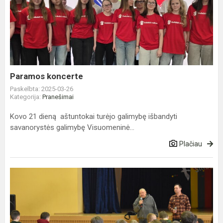
koncerte
Paramos koncerte
Paskelbta: 2025-03-26
Kategorija:
Pranešimai
Kovo 21 dieną aštuntokai turėjo galimybę išbandyti
savanorystės galimybę Visuomeninė...
Plačiau
TŪM
programos
„Teatro
kalba“
užsiėmimas