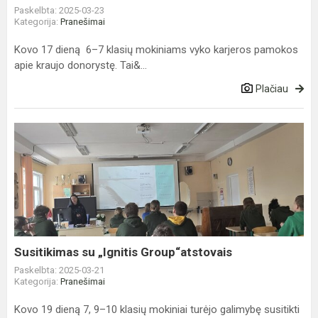
Paskelbta: 2025-03-23
Kategorija:
Pranešimai
Kovo 17 dieną 6–7 klasių mokiniams vyko karjeros pamokos
apie kraujo donorystę. Tai&...
Plačiau
Susitikimas
su
„Ignitis
Group“atstovais
Susitikimas su „Ignitis Group“atstovais
Paskelbta: 2025-03-21
Kategorija:
Pranešimai
Kovo 19 dieną 7, 9–10 klasių mokiniai turėjo galimybę susitikti