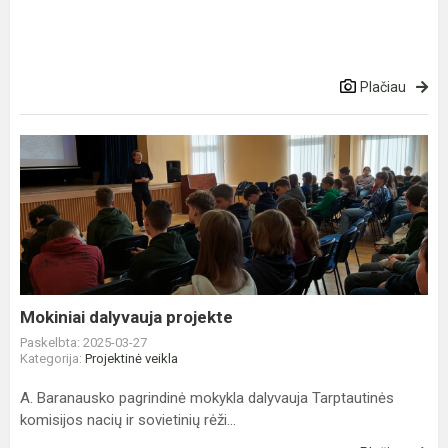
Plačiau
Mokiniai
dalyvauja
projekte
Mokiniai dalyvauja projekte
Paskelbta: 2025-03-27
Kategorija:
Projektinė veikla
A. Baranausko pagrindinė mokykla dalyvauja Tarptautinės
komisijos nacių ir sovietinių rėži...