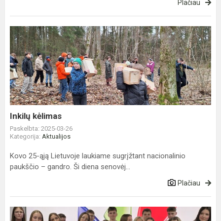
Plačiau
Inkilų
kėlimas
Inkilų kėlimas
Paskelbta: 2025-03-26
Kategorija:
Aktualijos
Kovo 25-ąją Lietuvoje laukiame sugrįžtant nacionalinio
paukščio – gandro. Ši diena senovėj...
Plačiau
Paramos