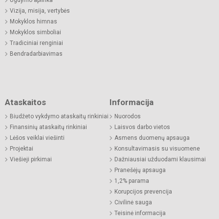
Ugdymo aplinka
Vizija, misija, vertybės
Mokyklos himnas
Mokyklos simboliai
Tradiciniai renginiai
Bendradarbiavimas
Ataskaitos
Informacija
Biudžeto vykdymo ataskaitų rinkiniai
Nuorodos
Finansinių ataskaitų rinkiniai
Laisvos darbo vietos
Lėšos veiklai viešinti
Asmens duomenų apsauga
Projektai
Konsultavimasis su visuomene
Viešieji pirkimai
Dažniausiai užduodami klausimai
Pranešėjų apsauga
1,2% parama
Korupcijos prevencija
Civilinė sauga
Teisinė informacija