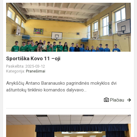
Sportiška
Kovo
11
–
oji
Sportiška Kovo 11 –oji
Paskelbta: 2025-03-12
Kategorija:
Pranešimai
Anykščių Antano Baranausko pagrindinės mokyklos dvi
aštuntokų tinklinio komandos dalyvavo...
Plačiau
Koncertas
„Laisvės
bals...