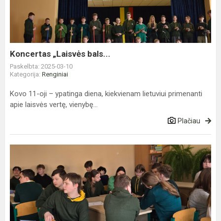
Koncertas „Laisvės bals...
Paskelbta: 2025-03-10
Kategorija:
Renginiai
Kovo 11-oji – ypatinga diena, kiekvienam lietuviui primenanti
apie laisvės vertę, vienybę...
Plačiau
Protmūšis
„Ką
žinai
apie
Kovo
11-
ąją?“