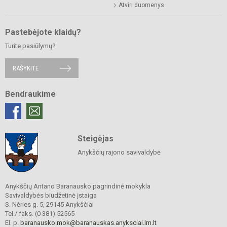
Atviri duomenys
Pastebėjote klaidų?
Turite pasiūlymų?
RAŠYKITE
Bendraukime
Steigėjas
Anykščių rajono savivaldybė
Anykščių Antano Baranausko pagrindinė mokykla
Savivaldybės biudžetinė įstaiga
S. Nėries g. 5, 29145 Anykščiai
Tel./ faks. (0 381) 52565
El. p.
baranausko.mok@baranauskas.anyksciai.lm.lt