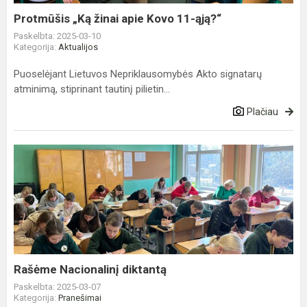
Protmūšis „Ką žinai apie Kovo 11-ąją?“
Paskelbta: 2025-03-10
Kategorija:
Aktualijos
Puoselėjant Lietuvos Nepriklausomybės Akto signatarų
atminimą, stiprinant tautinį pilietin...
Plačiau
Rašėme
Nacionalinį
diktantą
Rašėme Nacionalinį diktantą
Paskelbta: 2025-03-07
Kategorija:
Pranešimai