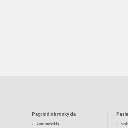
Pagrindinė mokykla
Pasl
Apie mokyklą
Moki