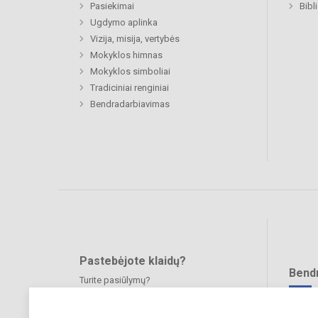
Pasiekimai
Bibl
Ugdymo aplinka
Vizija, misija, vertybės
Mokyklos himnas
Mokyklos simboliai
Tradiciniai renginiai
Bendradarbiavimas
Pastebėjote klaidų?
Bend
Turite pasiūlymų?
RAŠYKITE