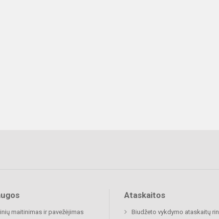
augos
Ataskaitos
nių maitinimas ir pavežėjimas
Biudžeto vykdymo ataskaitų rin