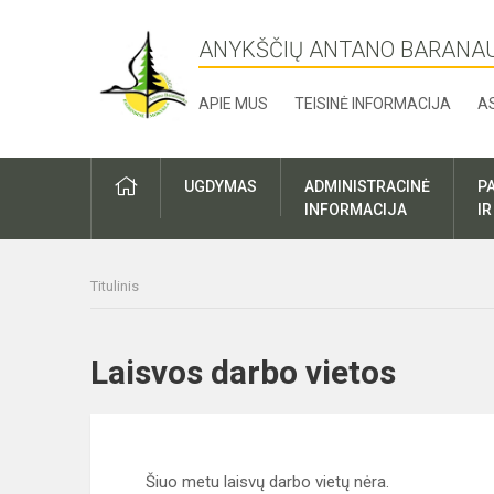
ANYKŠČIŲ ANTANO BARANA
APIE MUS
TEISINĖ INFORMACIJA
A
UGDYMAS
ADMINISTRACINĖ
P
INFORMACIJA
I
Titulinis
Laisvos darbo vietos
Šiuo metu laisvų darbo vietų nėra.