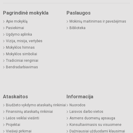
Pagrindinė mokykla
Paslaugos
Apie mokyklą
Mokinių maitinimas ir pavežėjimas
Pasiekimai
Biblioteka
Ugdymo aplinka
Vizija, misija, vertybės
Mokyklos himnas
Mokyklos simboliai
Tradiciniai renginiai
Bendradarbiavimas
Ataskaitos
Informacija
Biudžeto vykdymo ataskaitų rinkiniai
Nuorodos
Finansinių ataskaitų rinkiniai
Laisvos darbo vietos
Lėšos veiklai viešinti
Asmens duomenų apsauga
Projektai
Konsultavimasis su visuomene
Viešieji pirkimai
Dažniausiai užduodami klausimai