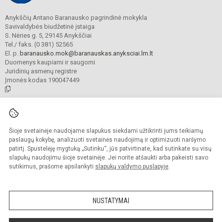
Anykščių Antano Baranausko pagrindinė mokykla
Savivaldybės biudžetinė įstaiga
S. Nėries g. 5, 29145 Anykščiai
Tel./ faks. (0 381) 52565
El. p.
baranausko.mok@baranauskas.anyksciai.lm.lt
Duomenys kaupiami ir saugomi
Juridinių asmenų registre
Įmonės kodas 190047449
© 2021. Anykščių Antano Baranausko pagrindinė mokykla. Visos teisės
saugomos.
Šioje svetainėje naudojame slapukus siekdami užtikrinti jums teikiamų
Kopijuoti turinį be raštiško mokyklos administracijos sutikimo griežtai
draudžiama.
paslaugų kokybę, analizuoti svetainės naudojimą ir optimizuoti naršymo
patirtį. Spustelėję mygtuką „Sutinku“, jūs patvirtinate, kad sutinkate su visų
Prieinamumo paraiška
Slapukų valdymas
slapukų naudojimu šioje svetainėje. Jei norite atšaukti arba pakeisti savo
sutikimus, prašome apsilankyti
slapukų valdymo puslapyje
.
Sumanus būdas atnaujinti
mokyklos interneto
svetainę
NUSTATYMAI