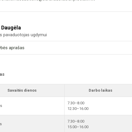
 Daugėla
us pavaduotojas ugdymui
ybės aprašas
kas
Savaitės dienos
Darbo laikas
7.30–8.00
is
12.30–16.00
7.30–8.00
s
15.00–16.00