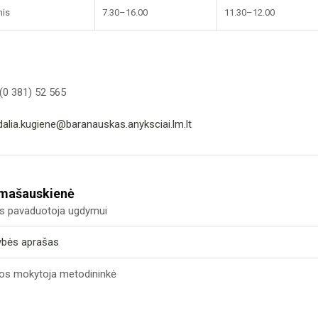
nis
7.30–16.00
11.30–12.00
(0 381) 52 565
dalia.kugiene@baranauskas.anyksciai.lm.lt
imašauskienė
us pavaduotoja ugdymui
ybės aprašas
os mokytoja metodininkė