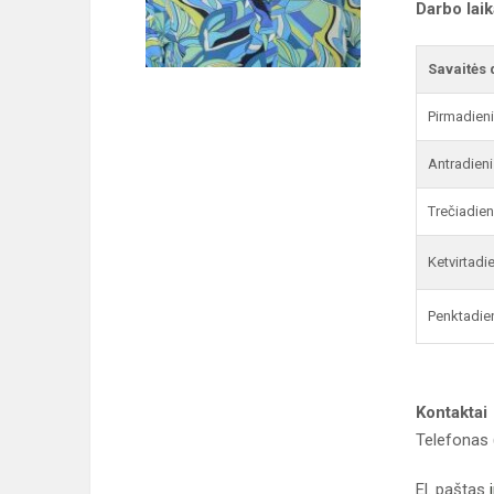
Darbo lai
Savaitės 
Pirmadien
Antradieni
Trečiadien
Ketvirtadi
Penktadie
Kontaktai
Telefonas 
El. paštas