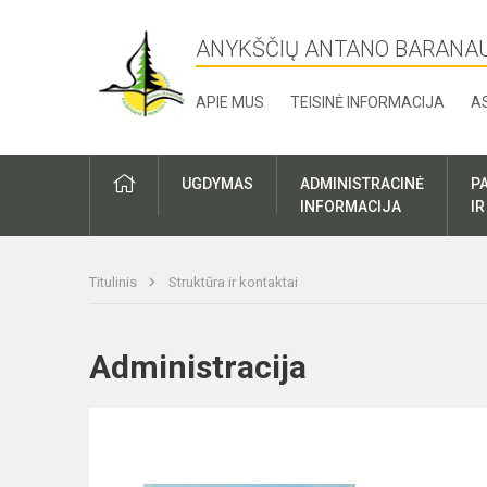
ANYKŠČIŲ ANTANO BARANA
APIE MUS
TEISINĖ INFORMACIJA
A
UGDYMAS
ADMINISTRACINĖ
P
INFORMACIJA
I
Titulinis
Struktūra ir kontaktai
Administracija