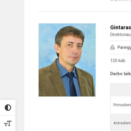
Gintaras
Direktoria
Pareig
120 kab.
Darbo lai
Pirmadien
Antradieni