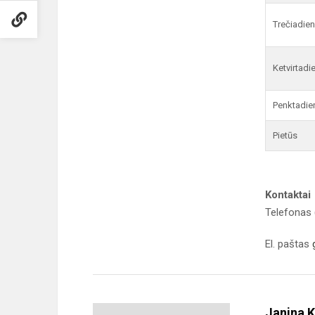
Trečiadien
Ketvirtadi
Penktadie
Pietūs
Kontaktai
Telefonas 
El. paštas
Janina K