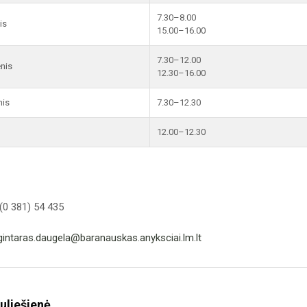
7.30–8.00
is
15.00–16.00
7.30–12.00
enis
12.30–16.00
nis
7.30–12.30
12.00–12.30
(0 381) 54 435
gintaras.daugela@baranauskas.anyksciai.lm.lt
uliešienė