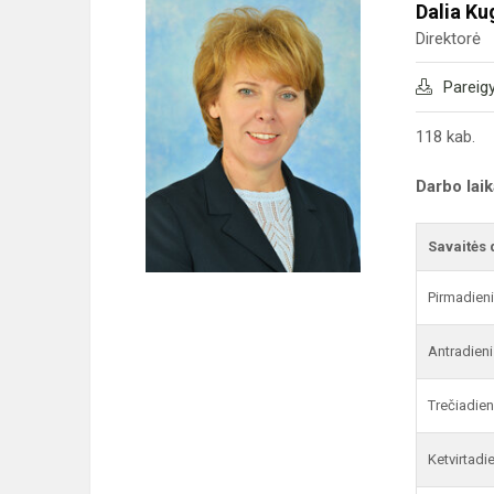
Dalia Ku
Direktorė
Pareig
118 kab.
Darbo lai
Savaitės 
Pirmadien
Antradieni
Trečiadien
Ketvirtadi