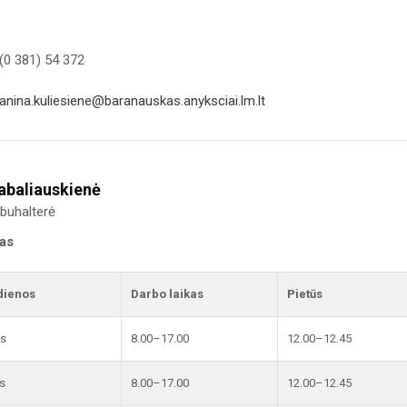
(0 381) 54 372
janina.kuliesiene@baranauskas.anyksciai.lm.lt
abaliauskienė
 buhalterė
kas
dienos
Darbo laikas
Pietūs
is
8.00–17.00
12.00–12.45
s
8.00–17.00
12.00–12.45