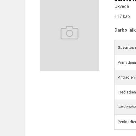
Ūkvedė
117 kab.
Darbo lai
Savaitės 
Pirmadien
Antradieni
Trečiadien
Ketvirtadi
Penktadie