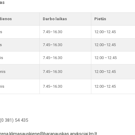
kas
dienos
Darbo laikas
Pietūs
is
7.45–16.30
12.00–12.45
s
7.45–16.30
12.00–12.45
is
7.45–16.30
12.00 –12.45
enis
7.45–16.30
12.00–12.45
nis
7.45–16.30
12.00–12.45
(0 381) 54 435
irena.klimasauskiene@baranauskas.anyksciai.lm.lt