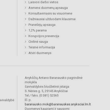
Laisvos darbo vietos
Asmens duomenų apsauga
Konsultavimasis su visuomene
Dažniausiai užduodami klausimai
Pranešėjų apsauga
1,2% parama
Korupcijos prevencija
Civilinė sauga
Teisinė informacija
Atviri duomenys
Anykščių Antano Baranausko pagrindinė
mokykla
Savivaldybės biudžetinė įstaiga
S. Nėries g. 5, 29145 Anykščiai
Tel./ faks. (0 381) 52565
El. p.
avivaldybė
baranausko.mok@baranauskas.anyksciai.lm.lt
Duomenys kaupiami ir saugomi