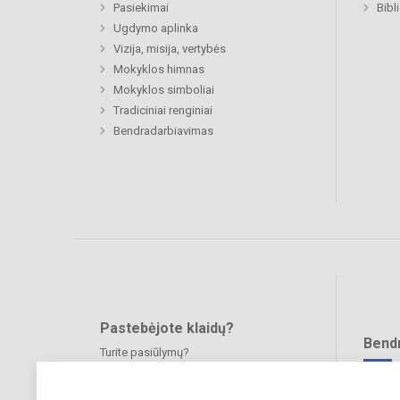
Pasiekimai
Bibl
Ugdymo aplinka
Vizija, misija, vertybės
Mokyklos himnas
Mokyklos simboliai
Tradiciniai renginiai
Bendradarbiavimas
Pastebėjote klaidų?
Bend
Turite pasiūlymų?
RAŠYKITE