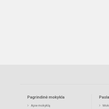
Pagrindinė mokykla
Pasl
Apie mokyklą
Moki