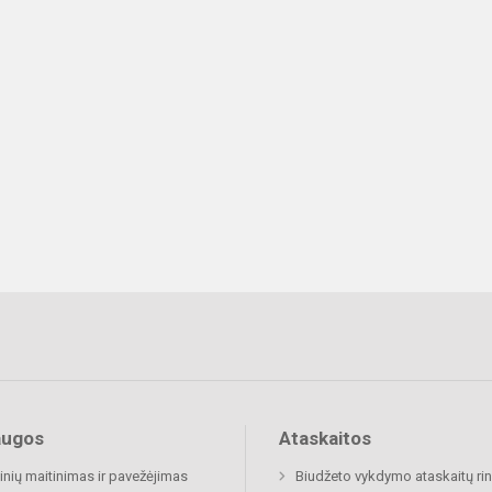
augos
Ataskaitos
nių maitinimas ir pavežėjimas
Biudžeto vykdymo ataskaitų rin