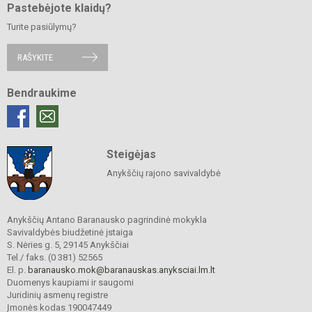
Pastebėjote klaidų?
Turite pasiūlymų?
RAŠYKITE
Bendraukime
Steigėjas
Anykščių rajono savivaldybė
Anykščių Antano Baranausko pagrindinė mokykla
Savivaldybės biudžetinė įstaiga
S. Nėries g. 5, 29145 Anykščiai
Tel./ faks. (0 381) 52565
El. p.
baranausko.mok@baranauskas.anyksciai.lm.lt
Duomenys kaupiami ir saugomi
Juridinių asmenų registre
Įmonės kodas 190047449