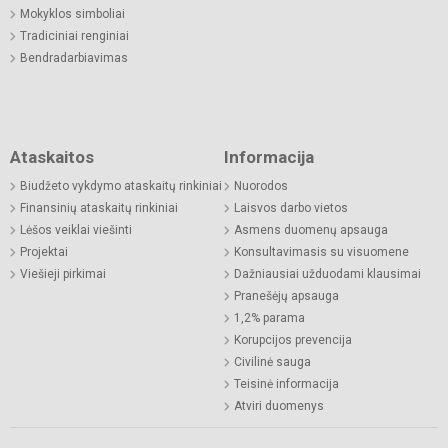
Mokyklos simboliai
Tradiciniai renginiai
Bendradarbiavimas
Ataskaitos
Informacija
Biudžeto vykdymo ataskaitų rinkiniai
Nuorodos
Finansinių ataskaitų rinkiniai
Laisvos darbo vietos
Lėšos veiklai viešinti
Asmens duomenų apsauga
Projektai
Konsultavimasis su visuomene
Viešieji pirkimai
Dažniausiai užduodami klausimai
Pranešėjų apsauga
1,2% parama
Korupcijos prevencija
Civilinė sauga
Teisinė informacija
Atviri duomenys