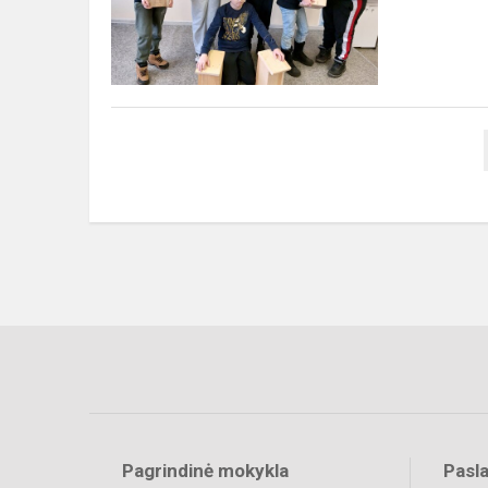
grįžta
namo“
Pagrindinė mokykla
Pasl