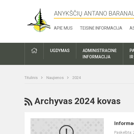
ANYKŠČIŲ ANTANO BARANA
APIE MUS
TEISINĖ INFORMACIJA
A
UGDYMAS
ADMINISTRACINĖ
P
INFORMACIJA
I
Titulinis
Naujienos
2024
RSS
Archyvas 2024 kovas
Informacija
Informa
būsimų
Paskelbta: