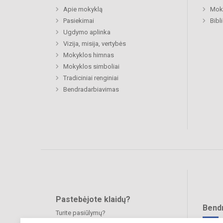
Apie mokyklą
Moki
Pasiekimai
Bibl
Ugdymo aplinka
Vizija, misija, vertybės
Mokyklos himnas
Mokyklos simboliai
Tradiciniai renginiai
Bendradarbiavimas
Pastebėjote klaidų?
Bend
Turite pasiūlymų?