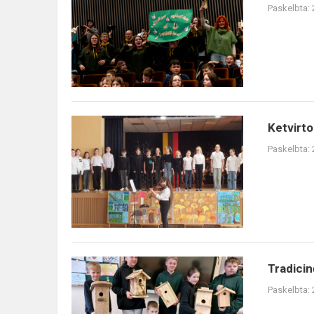
Paskelbta:
Pasaulinę
vartotojų
dieną
Ketvirtokai
Ketvirto
pristatė
Paskelbta:
projekto
veiklas
Tradicinė
Tradicin
šventė
Paskelbta:
„Paukščiai