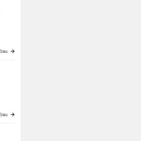
.
čiau
čiau