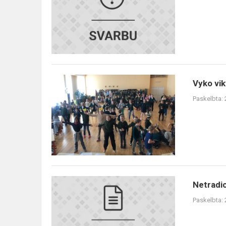
pirmokų
tėveliams,
globėjams
Vyko
Vyko vik
viktorina
Paskelbta:
,,Pažinkime
Anykščių
šilelį“
Netradicinė
Netradi
muzikos
Paskelbta:
pamoka