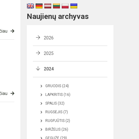
Naujienų archyvas
čiau
2026
2025
2024
GRUODIS (24)
čiau
LAPKRITIS (16)
SPALIS (32)
RUGSĖJIS (7)
RUGPJŪTIS (2)
BIRŽELIS (26)
GEGUŽĖ (29)