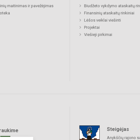
nių maitinimas ir pavežėjimas
Biudžeto vykdymo ataskaitų rin
ioteka
Finansinių ataskaitų rinkiniai
Lėšos veiklai viešinti
Projektai
Viešieji pirkimai
Steigėjas
raukime
Anykščių rajono s