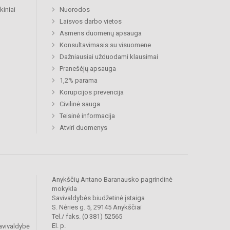
kiniai
Nuorodos
Laisvos darbo vietos
Asmens duomenų apsauga
Konsultavimasis su visuomene
Dažniausiai užduodami klausimai
Pranešėjų apsauga
1,2% parama
Korupcijos prevencija
Civilinė sauga
Teisinė informacija
Atviri duomenys
Anykščių Antano Baranausko pagrindinė
mokykla
Savivaldybės biudžetinė įstaiga
S. Nėries g. 5, 29145 Anykščiai
Tel./ faks. (0 381) 52565
El. p.
avivaldybė