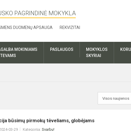
USKO PAGRINDINĖ MOKYKLA
SMENS DUOMENŲ APSAUGA
REKVIZITAI
AGALBA MOKINIAMS
PASLAUGOS
MOKYKLOS
KORU
R TĖVAMS
SKYRIAI
cija būsimų pirmokų tėveliams, globėjams
 2024-03-29
Kategorija:
Svarbu!