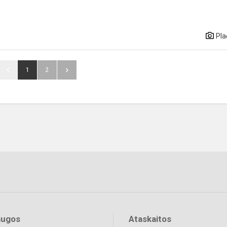
Pla
1
2
augos
Ataskaitos