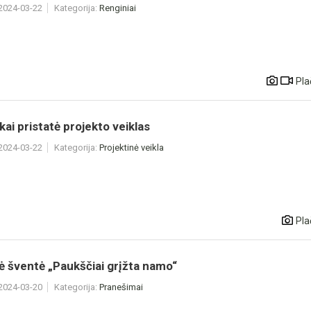
 2024-03-22
Kategorija:
Renginiai
Pla
kai pristatė projekto veiklas
 2024-03-22
Kategorija:
Projektinė veikla
Pla
ė šventė „Paukščiai grįžta namo“
 2024-03-20
Kategorija:
Pranešimai