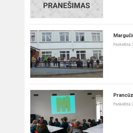
Margučių
Margučių
alėja
Paskelbta:
Prancūzų
Prancūzų
kalbos
Paskelbta:
šventė
„Vive
l‘amitié“(
„Tegyvuoja