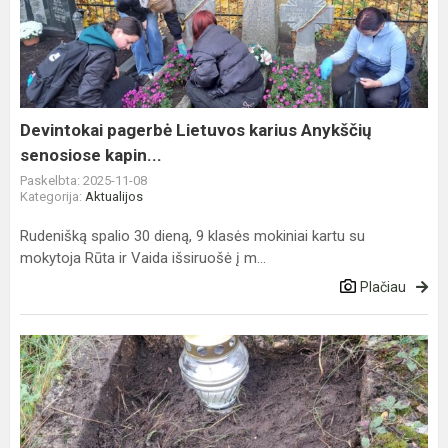
Lietuvos
karius
Anykščių
senosiose
kapin...
Devintokai pagerbė Lietuvos karius Anykščių
senosiose kapin...
Paskelbta: 2025-11-08
Kategorija:
Aktualijos
Rudenišką spalio 30 dieną, 9 klasės mokiniai kartu su
mokytoja Rūta ir Vaida išsiruošė į m...
Plačiau
Penktokai
sutvarkė
apleistus
kapus
Anykščių