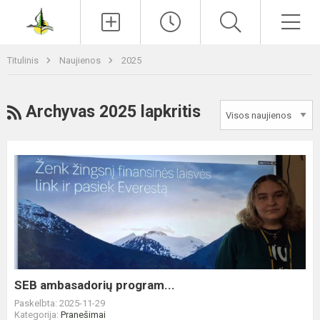
Paieška
Men
Titulinis
Naujienos
2025
RSS
Archyvas 2025 lapkritis
SEB
ambasadorių
program...
SEB ambasadorių program...
Paskelbta: 2025-11-29
Kategorija:
Pranešimai