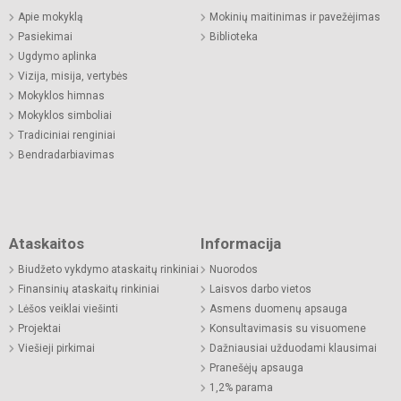
Apie mokyklą
Mokinių maitinimas ir pavežėjimas
Pasiekimai
Biblioteka
Ugdymo aplinka
Vizija, misija, vertybės
Mokyklos himnas
Mokyklos simboliai
Tradiciniai renginiai
Bendradarbiavimas
Ataskaitos
Informacija
Biudžeto vykdymo ataskaitų rinkiniai
Nuorodos
Finansinių ataskaitų rinkiniai
Laisvos darbo vietos
Lėšos veiklai viešinti
Asmens duomenų apsauga
Projektai
Konsultavimasis su visuomene
Viešieji pirkimai
Dažniausiai užduodami klausimai
Pranešėjų apsauga
1,2% parama