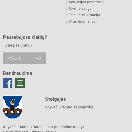
Korupcijos prevencija
Civilinė sauga
Teisinė informacija
Atviri duomenys
Pastebėjote klaidų?
Turite pasiūlymų?
RAŠYKITE
Bendraukime
Steigėjas
Anykščių rajono savivaldybė
Anykščių Antano Baranausko pagrindinė mokykla