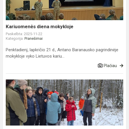
Kariuomenės diena mokykloje
Paskelbta: 2025-11-22
Kategorija:
Pranešimai
Penktadienį, lapkričio 21 d., Antano Baranausko pagrindinėje
mokykloje vyko Lietuvos kariu...
Plačiau
Pažintis
su
Anykščių
krašto
miško
gyvūnais