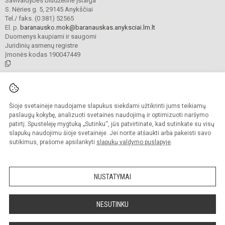
Savivaldybės biudžetinė įstaiga
S. Nėries g. 5, 29145 Anykščiai
Tel./ faks. (0 381) 52565
El. p.
baranausko.mok@baranauskas.anyksciai.lm.lt
Duomenys kaupiami ir saugomi
Juridinių asmenų registre
Įmonės kodas 190047449
© 2021. Anykščių Antano Baranausko pagrindinė mokykla. Visos teisės
saugomos.
Šioje svetainėje naudojame slapukus siekdami užtikrinti jums teikiamų
Kopijuoti turinį be raštiško mokyklos administracijos sutikimo griežtai
draudžiama.
paslaugų kokybę, analizuoti svetainės naudojimą ir optimizuoti naršymo
patirtį. Spustelėję mygtuką „Sutinku“, jūs patvirtinate, kad sutinkate su visų
Prieinamumo paraiška
Slapukų valdymas
slapukų naudojimu šioje svetainėje. Jei norite atšaukti arba pakeisti savo
sutikimus, prašome apsilankyti
slapukų valdymo puslapyje
.
Sumanus būdas atnaujinti
mokyklos interneto
svetainę
NUSTATYMAI
NESUTINKU