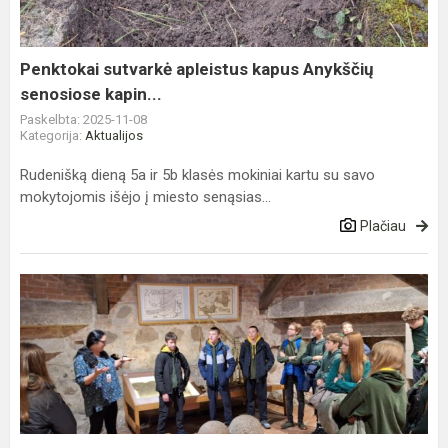
senosiose
kapin...
Penktokai sutvarkė apleistus kapus Anykščių
senosiose kapin...
Paskelbta: 2025-11-08
Kategorija:
Aktualijos
Rudenišką dieną 5a ir 5b klasės mokiniai kartu su savo
mokytojomis išėjo į miesto senąsias...
Plačiau
Edukacijos
Vilniuje