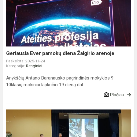
Geriausia
Ever
pamokų
diena
Žalgirio
arenoje
Geriausia Ever pamokų diena Žalgirio arenoje
Paskelbta: 2025-11-24
Kategorija:
Renginiai
Anykščių Antano Baranausko pagrindinės mokyklos 9–
10klasių mokiniai lapkričio 19 dieną dal...
Plačiau
Kariuomenės
diena
mokykloje