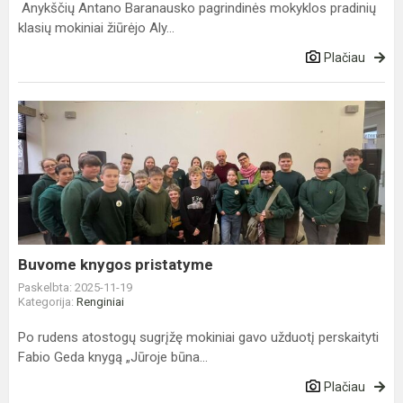
Anykščių Antano Baranausko pagrindinės mokyklos pradinių
klasių mokiniai žiūrėjo Aly...
Plačiau
Buvome
knygos
pristatyme
Buvome knygos pristatyme
Paskelbta: 2025-11-19
Kategorija:
Renginiai
Po rudens atostogų sugrįžę mokiniai gavo užduotį perskaityti
Fabio Geda knygą „Jūroje būna...
Plačiau