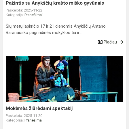
Pažintis su Anykščių krašto miško gyvūnais
Paskelbta: 2025-11-22
Kategorija:
Pranešimai
Šių metų lapkričio 17 ir 21 dienomis Anykščių Antano
Baranausko pagrindinės mokyklos 5a ir...
Plačiau
Mokėmės
žiūrėdami
spektaklį
Mokėmės žiūrėdami spektaklį
Paskelbta: 2025-11-20
Kategorija:
Pranešimai