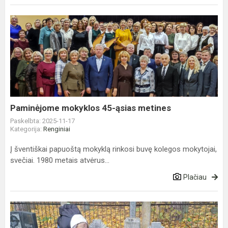
Paminėjome
mokyklos
45-
ąsias
metines
Paminėjome mokyklos 45-ąsias metines
Paskelbta: 2025-11-17
Kategorija:
Renginiai
Į šventiškai papuoštą mokyklą rinkosi buvę kolegos mokytojai,
svečiai. 1980 metais atvėrus...
Plačiau
Devintokai
pagerbė