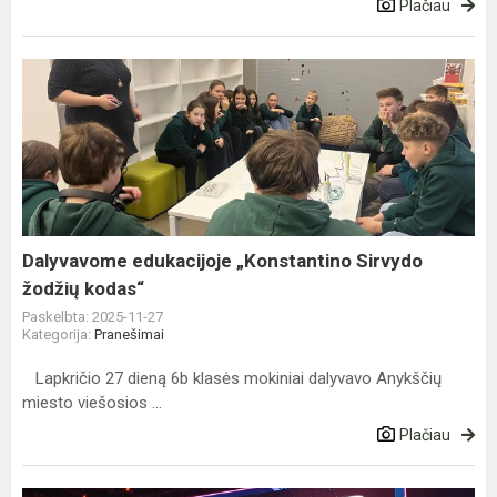
Plačiau
Dalyvavome
edukacijoje „Konstantino
Sirvydo
žodžių
kodas“
Dalyvavome edukacijoje „Konstantino Sirvydo
žodžių kodas“
Paskelbta: 2025-11-27
Kategorija:
Pranešimai
Lapkričio 27 dieną 6b klasės mokiniai dalyvavo Anykščių
miesto viešosios ...
Plačiau