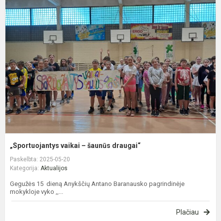
„
v
–
š
d
„Sportuojantys vaikai – šaunūs draugai“
Paskelbta: 2025-05-20
Kategorija:
Aktualijos
Gegužės 15 dieną Anykščių Antano Baranausko pagrindinėje
mokykloje vyko ,,...
Plačiau