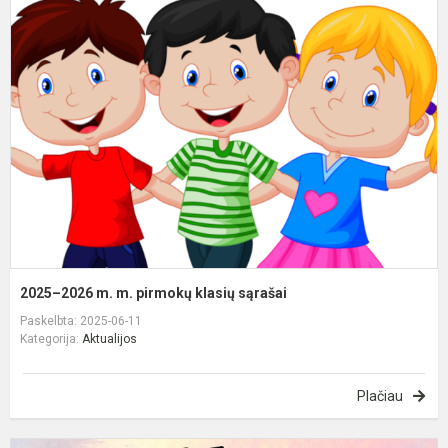
2
m
m
p
k
s
2025–2026 m. m. pirmokų klasių sąrašai
Paskelbta: 2025-06-11
Kategorija:
Aktualijos
Plačiau