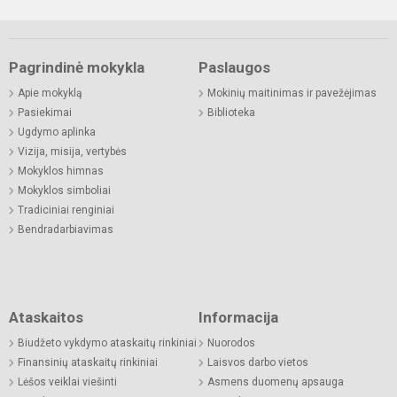
Pagrindinė mokykla
Paslaugos
Apie mokyklą
Mokinių maitinimas ir pavežėjimas
Pasiekimai
Biblioteka
Ugdymo aplinka
Vizija, misija, vertybės
Mokyklos himnas
Mokyklos simboliai
Tradiciniai renginiai
Bendradarbiavimas
Ataskaitos
Informacija
Biudžeto vykdymo ataskaitų rinkiniai
Nuorodos
Finansinių ataskaitų rinkiniai
Laisvos darbo vietos
Lėšos veiklai viešinti
Asmens duomenų apsauga