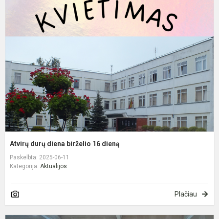
A
d
d
b
1
d
Atvirų durų diena birželio 16 dieną
Paskelbta: 2025-06-11
Kategorija:
Aktualijos
Plačiau