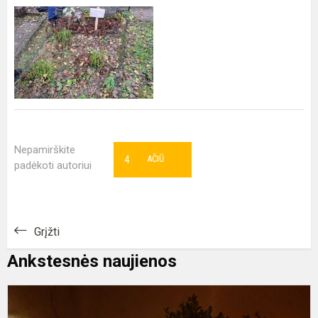
Nepamirškite
4
AČIŪ
padėkoti autoriui
Grįžti
Ankstesnės naujienos
Š
ž