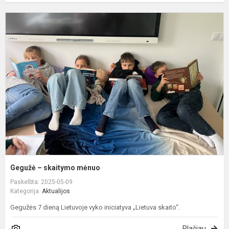
G
–
s
m
Gegužė – skaitymo mėnuo
Paskelbta: 2025-05-09
Kategorija:
Aktualijos
Gegužės 7 dieną Lietuvoje vyko iniciatyva „Lietuva skaito“.
Plačiau