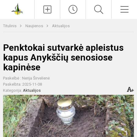
Paieška
Men
Titulinis
Naujienos
Aktualijos
Penktokai sutvarkė apleistus
kapus Anykščių senosiose
kapinėse
Paskelbė : Nerija Širvelienė
Paskelbta: 2025-11-08
Kategorija:
Aktualijos