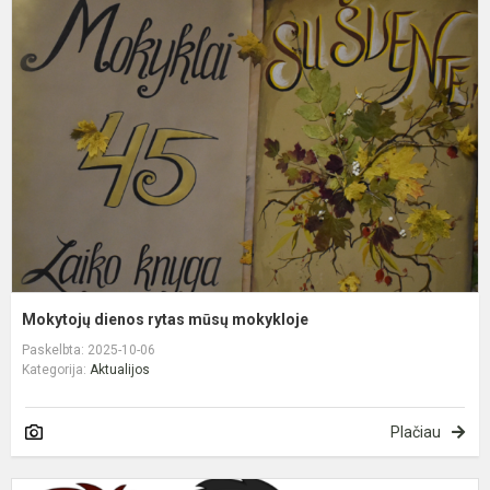
d
r
m
m
Mokytojų dienos rytas mūsų mokykloje
Paskelbta: 2025-10-06
Kategorija:
Aktualijos
Plačiau
2