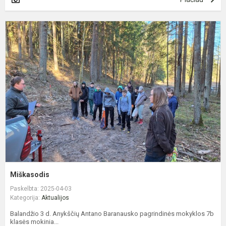
M
Miškasodis
Paskelbta: 2025-04-03
Kategorija:
Aktualijos
Balandžio 3 d. Anykščių Antano Baranausko pagrindinės mokyklos 7b
klasės mokinia...