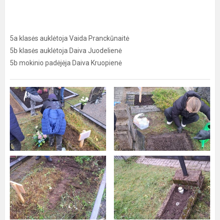
5a klasės auklėtoja Vaida Pranckūnaitė
5b klasės auklėtoja Daiva Juodelienė
5b mokinio padėjėja Daiva Kruopienė