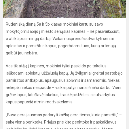
Rudenišką dieną 5a ir 5b klasės mokiniai kartu su savo
mokytojomis išėjo į miesto senąsias kapines – ne pasivaikščioti,
o atlikti prasmingą darbą. Vaikai nusprendė sutvarkyti seniai
apleistus ir pamirštus kapus, pagerbdami tuos, kurių artimųjų
galbūt jau nebėra.
Vos tik atėję į kapines, mokiniai tyliai pasklido po takelius
ieškodami apleistų, užžėlusių kapų. Jų žvilgsniai greitai pastebėjo
pamirštus antkapius, apaugusius žolėmis ir samanomis. Niekas
neliepė, niekas nespaudė – vaikai patys noriai ėmėsi darbo. Vieni
grėbė lapus, kiti šlavė takelius, traukė piktžoles, o sutvarkytus
kapus papuošė atminimo žvakelėmis.
„Buvo gera jausmas padaryti kažką gero tiems, kurie pamiršti,“ –
sakė viena penktokė. Priėjus prie kito penktoko ir paskaičiavus