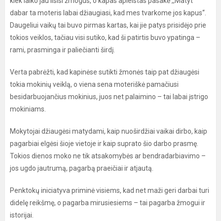
kiek laiko jau ilsisi žmogus, o kapas apleistas pasakė ,,Matyt
dabar ta moteris labai džiaugiasi, kad mes tvarkome jos kapus‘‘.
Daugeliui vaikų tai buvo pirmas kartas, kai jie patys prisidėjo prie
tokios veiklos, tačiau visi sutiko, kad ši patirtis buvo ypatinga –
rami, prasminga ir paliečianti širdį.
Verta pabrėžti, kad kapinėse sutikti žmonės taip pat džiaugėsi
tokia mokinių veiklą, o viena sena moteriškė pamačiusi
besidarbuojančius mokinius, juos net palaimino – tai labai įstrigo
mokiniams.
Mokytojai džiaugėsi matydami, kaip nuoširdžiai vaikai dirbo, kaip
pagarbiai elgėsi šioje vietoje ir kaip suprato šio darbo prasmę.
Tokios dienos moko ne tik atsakomybės ar bendradarbiavimo –
jos ugdo jautrumą, pagarbą praeičiai ir atjautą.
Penktokų iniciatyva priminė visiems, kad net maži geri darbai turi
didelę reikšmę, o pagarba mirusiesiems – tai pagarba žmogui ir
istorijai.