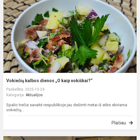
d
„
ka
Vokiečių kalbos dienos „O kaip vokiškai?“
Paskelbta: 2025-10-24
Kategorija:
Aktualijos
Spalio trečia savaitė respublikoje jau dešimti metai iš eilės skiriama
vokiečių...
Plačiau
M