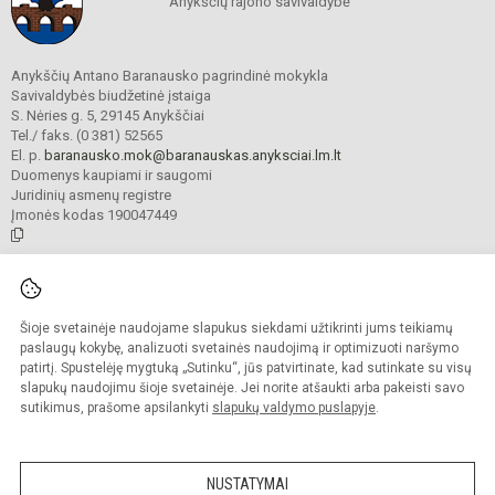
Anykščių rajono savivaldybė
Anykščių Antano Baranausko pagrindinė mokykla
Savivaldybės biudžetinė įstaiga
S. Nėries g. 5, 29145 Anykščiai
Tel./ faks. (0 381) 52565
El. p.
baranausko.mok@baranauskas.anyksciai.lm.lt
Duomenys kaupiami ir saugomi
Juridinių asmenų registre
Įmonės kodas 190047449
© 2021. Anykščių Antano Baranausko pagrindinė mokykla. Visos teisės
saugomos.
Šioje svetainėje naudojame slapukus siekdami užtikrinti jums teikiamų
Kopijuoti turinį be raštiško mokyklos administracijos sutikimo griežtai
draudžiama.
paslaugų kokybę, analizuoti svetainės naudojimą ir optimizuoti naršymo
patirtį. Spustelėję mygtuką „Sutinku“, jūs patvirtinate, kad sutinkate su visų
Prieinamumo paraiška
Slapukų valdymas
slapukų naudojimu šioje svetainėje. Jei norite atšaukti arba pakeisti savo
sutikimus, prašome apsilankyti
slapukų valdymo puslapyje
.
Sumanus būdas atnaujinti
mokyklos interneto
svetainę
NUSTATYMAI