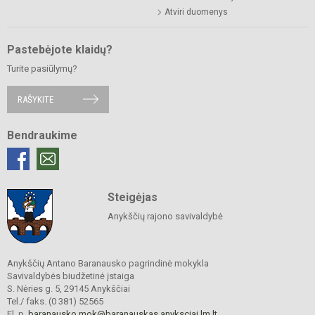
Atviri duomenys
Pastebėjote klaidų?
Turite pasiūlymų?
RAŠYKITE
Bendraukime
Steigėjas
Anykščių rajono savivaldybė
Anykščių Antano Baranausko pagrindinė mokykla
Savivaldybės biudžetinė įstaiga
S. Nėries g. 5, 29145 Anykščiai
Tel./ faks. (0 381) 52565
El. p.
baranausko.mok@baranauskas.anyksciai.lm.lt