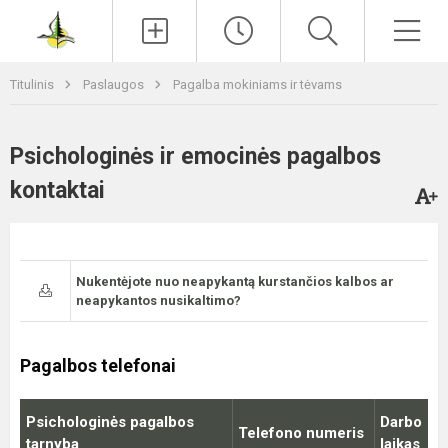
Paieška
Men
Titulinis
Paslaugos
Pagalba mokiniams ir tėvams
Psichologinės ir emocinės pagalbos
kontaktai
Nukentėjote nuo neapykantą kurstančios kalbos ar
neapykantos nusikaltimo?
Pagalbos telefonai
Psichologinės pagalbos
Darbo
Telefono numeris
tarnyba
laikas