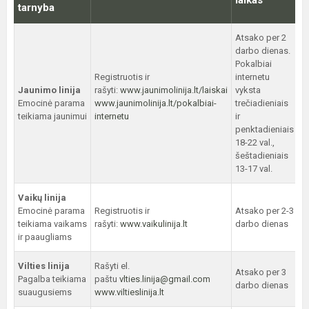
laikas
tarnyba
Atsako per 2
darbo dienas.
Pokalbiai
Registruotis ir
internetu
Jaunimo linija
rašyti:
www.jaunimolinija.lt/laiskai
vyksta
Emocinė parama
www.jaunimolinija.lt/pokalbiai-
trečiadieniais
teikiama jaunimui
internetu
ir
penktadieniais
18-22 val.,
šeštadieniais
13-17 val.
Vaikų linija
Emocinė parama
Registruotis ir
Atsako per 2-3
teikiama vaikams
rašyti:
www.vaikulinija.lt
darbo dienas
ir paaugliams
Vilties linija
Rašyti el.
Atsako per 3
Pagalba teikiama
paštu
vlties.linija@gmail.com
darbo dienas
suaugusiems
www.viltieslinija.lt