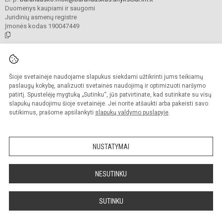
Duomenys kaupiami ir saugomi
Juridinių asmenų registre
Įmonės kodas 190047449
© 2021. Anykščių Antano Baranausko pagrindinė mokykla. Visos teisės
saugomos.
Šioje svetainėje naudojame slapukus siekdami užtikrinti jums teikiamų
Kopijuoti turinį be raštiško mokyklos administracijos sutikimo griežtai
draudžiama.
paslaugų kokybę, analizuoti svetainės naudojimą ir optimizuoti naršymo
patirtį. Spustelėję mygtuką „Sutinku“, jūs patvirtinate, kad sutinkate su visų
Prieinamumo paraiška
Slapukų valdymas
slapukų naudojimu šioje svetainėje. Jei norite atšaukti arba pakeisti savo
sutikimus, prašome apsilankyti
slapukų valdymo puslapyje
.
Sumanus būdas atnaujinti
mokyklos interneto
svetainę
NUSTATYMAI
NESUTINKU
SUTINKU