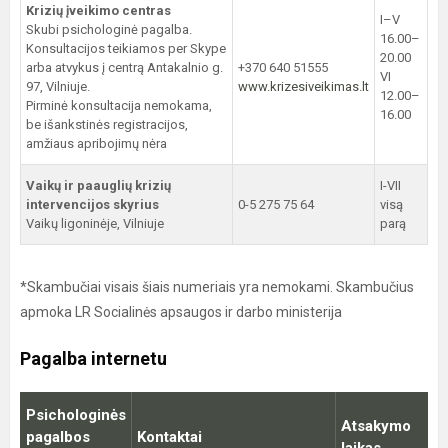
Krizių įveikimo centras
I–V
Skubi psichologinė pagalba.
16.00–
Konsultacijos teikiamos per Skype
20.00
arba atvykus į centrą Antakalnio g.
+370 640 51555
VI
97, Vilniuje.
www.krizesiveikimas.lt
12.00–
Pirminė konsultacija nemokama,
16.00
be išankstinės registracijos,
amžiaus apribojimų nėra
Vaikų ir paauglių krizių
I-VII
intervencijos skyrius
0-5 275 75 64
visą
Vaikų ligoninėje, Vilniuje
parą
*Skambučiai visais šiais numeriais yra nemokami. Skambučius
apmoka LR Socialinės apsaugos ir darbo ministerija
Pagalba internetu
Psichologinės
Atsakymo
pagalbos
Kontaktai