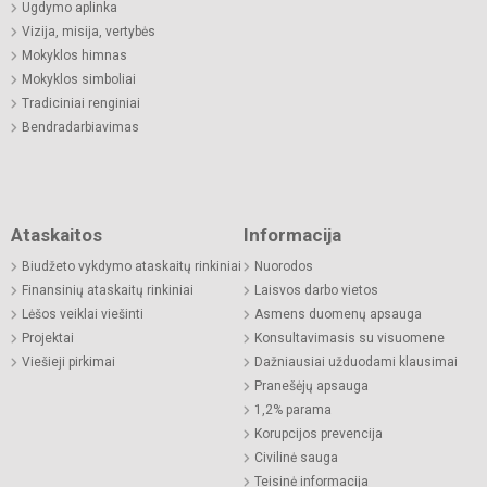
Ugdymo aplinka
Vizija, misija, vertybės
Mokyklos himnas
Mokyklos simboliai
Tradiciniai renginiai
Bendradarbiavimas
Ataskaitos
Informacija
Biudžeto vykdymo ataskaitų rinkiniai
Nuorodos
Finansinių ataskaitų rinkiniai
Laisvos darbo vietos
Lėšos veiklai viešinti
Asmens duomenų apsauga
Projektai
Konsultavimasis su visuomene
Viešieji pirkimai
Dažniausiai užduodami klausimai
Pranešėjų apsauga
1,2% parama
Korupcijos prevencija
Civilinė sauga
Teisinė informacija