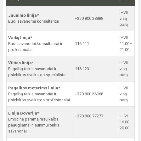
I–VII
Jaunimo linija*
+370 800 28888
visą
Budi savanoriai konsultantai
parą
Vaikų linija*
I–VII
Budi savanoriai konsultantai ir
116 111
11.00–
profesionalai
21.00
Vilties linija*
I–VII
Pagalbą teikia savanoriai ir
116 123
visą
psichikos sveikatos specialistai
parą
Pagalbos moterims linija*
I–VII
Pagalbą teikia savanoriai ir
+370 800 66366
visą
psichikos sveikatos profesionalai
parą
Linija Doverija*
+370 800 77277
II–VI
Emocinę paramą rusų kalba
16.00–
paaugliams ir jaunimui teikia
20.00
savanoriai