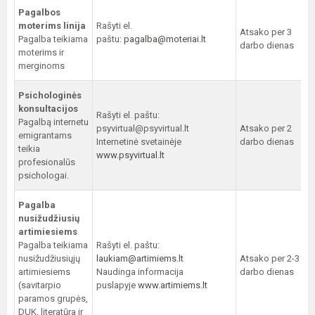
Pagalbos
moterims linija
Rašyti el.
Atsako per 3
Pagalba teikiama
paštu:
pagalba@moteriai.lt
darbo dienas
moterims ir
merginoms
Psichologinės
konsultacijos
Rašyti el. paštu:
Pagalbą internetu
psyvirtual@psyvirtual.lt
Atsako per 2
emigrantams
Internetinė svetainėje
darbo dienas
teikia
www.psyvirtual.lt
profesionalūs
psichologai.
Pagalba
nusižudžiusių
artimiesiems
Pagalba teikiama
Rašyti el. paštu:
nusižudžiusiųjų
laukiam@artimiems.lt
Atsako per 2-3
artimiesiems
Naudinga informacija
darbo dienas
(savitarpio
puslapyje
www.artimiems.lt
paramos grupės,
DUK, literatūra ir