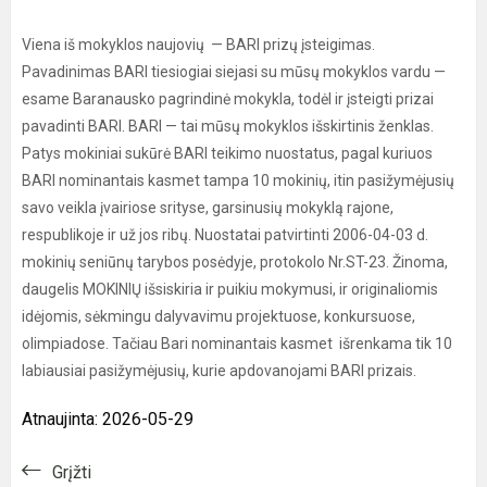
Viena iš mokyklos naujovių — BARI prizų įsteigimas.
Pavadinimas BARI tiesiogiai siejasi su mūsų mokyklos vardu —
esame Baranausko pagrindinė mokykla, todėl ir įsteigti prizai
pavadinti BARI. BARI — tai mūsų mokyklos išskirtinis ženklas.
Patys mokiniai sukūrė BARI teikimo nuostatus, pagal kuriuos
BARI nominantais kasmet tampa 10 mokinių, itin pasižymėjusių
savo veikla įvairiose srityse, garsinusių mokyklą rajone,
respublikoje ir už jos ribų. Nuostatai patvirtinti 2006-04-03 d.
mokinių seniūnų tarybos posėdyje, protokolo Nr.ST-23. Žinoma,
daugelis MOKINIŲ išsiskiria ir puikiu mokymusi, ir originaliomis
idėjomis, sėkmingu dalyvavimu projektuose, konkursuose,
olimpiadose. Tačiau Bari nominantais kasmet išrenkama tik 10
labiausiai pasižymėjusių, kurie apdovanojami BARI prizais.
Atnaujinta: 2026-05-29
Grįžti