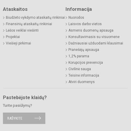
Ataskaitos
Informacija
Biudžeto vykdymo ataskaitų rinkiniai
Nuorodos
Finansinių ataskaitų rinkiniai
Laisvos darbo vietos
Lėšos veiklai viešinti
Asmens duomenų apsauga
Projektai
Konsultavimasis su visuomene
Viešieji pirkimai
Dažniausiai užduodami klausimai
Pranešėjų apsauga
1,2% parama
Korupcijos prevencija
Civilinė sauga
Teisinė informacija
Atviri duomenys
Pastebėjote klaidų?
Turite pasiūlymų?
RAŠYKITE