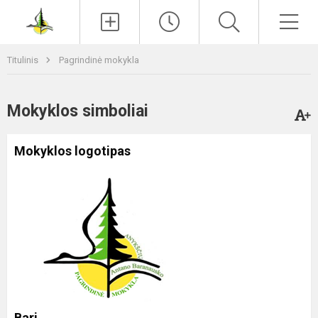
Paieška
Men
Titulinis
Pagrindinė mokykla
Mokyklos simboliai
Mokyklos logotipas
Bari