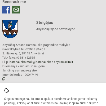
Bendraukime
Steigėjas
Anykščių rajono savivaldybė
Anykščių Antano Baranausko pagrindinė mokykla
Savivaldybės biudžetinė įstaiga
S. Nėries g. 5, 29145 Anykščiai
Tel./ faks. (0 381) 52565
El. p.
baranausko.mok@baranauskas.anyksciai.lm.lt
Duomenys kaupiami ir saugomi
Juridinių asmenų registre
Įmonės kodas 190047449
© 2021. Anykščių Antano Baranausko pagrindinė mokykla. Visos teisės
saugomos.
Šioje svetainėje naudojame slapukus siekdami užtikrinti jums teikiamų
Kopijuoti turinį be raštiško mokyklos administracijos sutikimo griežtai
draudžiama.
paslaugų kokybę, analizuoti svetainės naudojimą ir optimizuoti naršymo