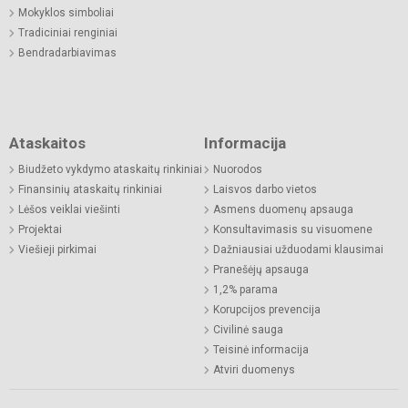
Mokyklos simboliai
Tradiciniai renginiai
Bendradarbiavimas
Ataskaitos
Informacija
Biudžeto vykdymo ataskaitų rinkiniai
Nuorodos
Finansinių ataskaitų rinkiniai
Laisvos darbo vietos
Lėšos veiklai viešinti
Asmens duomenų apsauga
Projektai
Konsultavimasis su visuomene
Viešieji pirkimai
Dažniausiai užduodami klausimai
Pranešėjų apsauga
1,2% parama
Korupcijos prevencija
Civilinė sauga
Teisinė informacija
Atviri duomenys