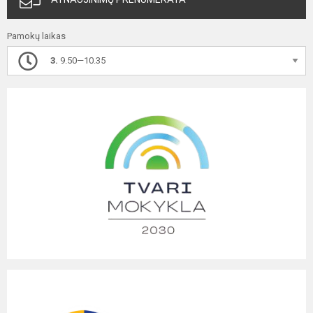
Pamokų laikas
3.
9.50—10.35