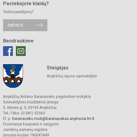
Pastebėjote klaidų?
Turite pasiūlymų?
RAŠYKITE
Bendraukime
Steigėjas
Anykščių rajono savivaldybė
Anykščių Antano Baranausko pagrindinė mokykla
Savivaldybės biudžetinė įstaiga
S. Nėries g. 5, 29145 Anykščiai
Tel./ faks. (0 381) 52565
El. p.
baranausko.mok@baranauskas.anyksciai.lm.lt
Duomenys kaupiami ir saugomi
Juridinių asmenų registre
Įmonės kodas 190047449