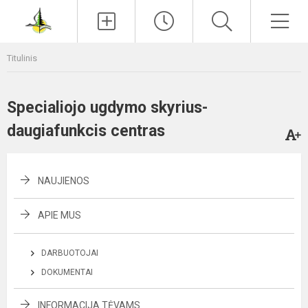
Paieška
Men
Titulinis
Specialiojo ugdymo skyrius-
daugiafunkcis centras
NAUJIENOS
APIE MUS
DARBUOTOJAI
DOKUMENTAI
INFORMACIJA TĖVAMS