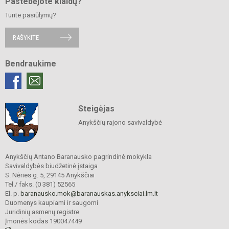
Pastebėjote klaidų?
Turite pasiūlymų?
RAŠYKITE
Bendraukime
Steigėjas
Anykščių rajono savivaldybė
Anykščių Antano Baranausko pagrindinė mokykla
Savivaldybės biudžetinė įstaiga
S. Nėries g. 5, 29145 Anykščiai
Tel./ faks. (0 381) 52565
El. p.
baranausko.mok@baranauskas.anyksciai.lm.lt
Duomenys kaupiami ir saugomi
Juridinių asmenų registre
Įmonės kodas 190047449