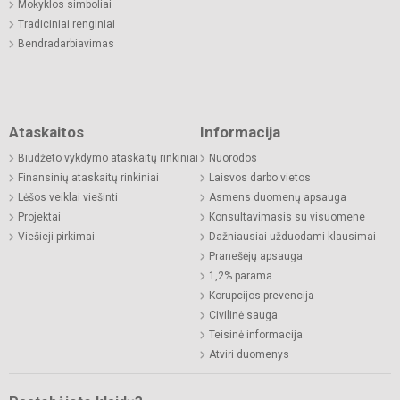
Mokyklos simboliai
Tradiciniai renginiai
Bendradarbiavimas
Ataskaitos
Informacija
Biudžeto vykdymo ataskaitų rinkiniai
Nuorodos
Finansinių ataskaitų rinkiniai
Laisvos darbo vietos
Lėšos veiklai viešinti
Asmens duomenų apsauga
Projektai
Konsultavimasis su visuomene
Viešieji pirkimai
Dažniausiai užduodami klausimai
Pranešėjų apsauga
1,2% parama
Korupcijos prevencija
Civilinė sauga
Teisinė informacija
Atviri duomenys