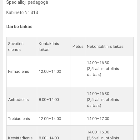
Specialioji pedagogė
Kabineto Nr. 313
Darbo laikas
Savaitės
Kontaktinis
Pietūs
Nekontaktinis laikas
dienos
laikas
14.00–16.30
(2,5 val. nuotolinis
Pirmadienis
12.00–14.00
darbas)
14.00–16.30
Antradienis
8.00–14.00
(2,5 val. nuotolinis
darbas)
Trečiadienis
12.00–14.00
14.00–17.00
14.00–16.30
Ketvirtadienis
8.00–14.00
(2,5 val. nuotolinis