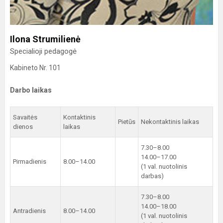
Ilona Strumilienė
Specialioji pedagogė
Kabineto Nr. 101
Darbo laikas
Savaitės
Kontaktinis
Pietūs
Nekontaktinis laikas
dienos
laikas
7.30–8.00
14.00–17.00
Pirmadienis
8.00–14.00
(1 val. nuotolinis
darbas)
7.30–8.00
14.00–18.00
Antradienis
8.00–14.00
(1 val. nuotolinis