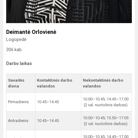
Deimantė Orlovienė
Logopedė
306 kab.
Darbo laikas
Savaitės
Kontaktinės darbo
Nekontaktinės darbo
diena
valandos
valandos
10.00–10.45; 14.45–17.00
Pirmadienis
10.45–14.45
(2 val. nuotolinis darbas)
10.00–10.45; 15.50–17.05
Antradienis
10.45–14.45
(2 val. nuotolinis darbas)
10.00–10.45; 14.45–17.00