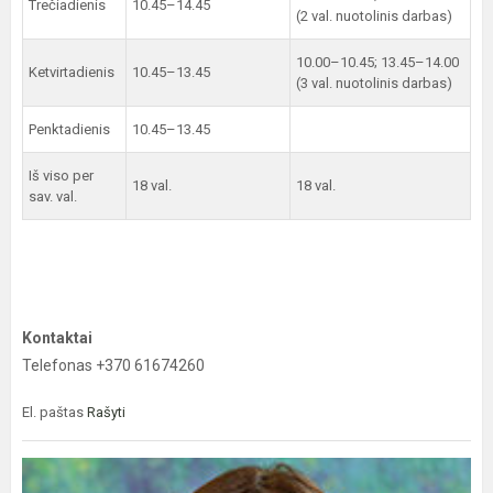
Trečiadienis
10.45–14.45
(2 val. nuotolinis darbas)
10.00–10.45; 13.45–14.00
Ketvirtadienis
10.45–13.45
(3 val. nuotolinis darbas)
Penktadienis
10.45–13.45
Iš viso per
18 val.
18 val.
sav. val.
Kontaktai
Telefonas +370 61674260
El. paštas
Rašyti