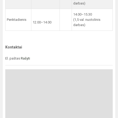
darbas)
14.00–15.30
Penktadienis
(1,5 val. nuotolinis
12.00–14.00
darbas)
Kontaktai
El. paštas
Rašyti