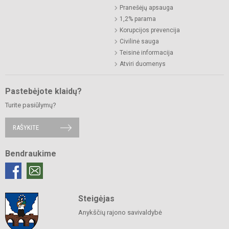
Pranešėjų apsauga
1,2% parama
Korupcijos prevencija
Civilinė sauga
Teisinė informacija
Atviri duomenys
Pastebėjote klaidų?
Turite pasiūlymų?
RAŠYKITE
Bendraukime
Steigėjas
Anykščių rajono savivaldybė