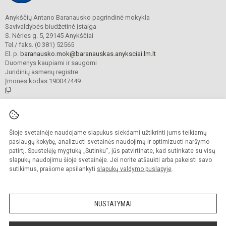
Anykščių Antano Baranausko pagrindinė mokykla
Savivaldybės biudžetinė įstaiga
S. Nėries g. 5, 29145 Anykščiai
Tel./ faks. (0 381) 52565
El. p.
baranausko.mok@baranauskas.anyksciai.lm.lt
Duomenys kaupiami ir saugomi
Juridinių asmenų registre
Įmonės kodas 190047449
© 2021. Anykščių Antano Baranausko pagrindinė mokykla. Visos teisės
saugomos.
Šioje svetainėje naudojame slapukus siekdami užtikrinti jums teikiamų
Kopijuoti turinį be raštiško mokyklos administracijos sutikimo griežtai
draudžiama.
paslaugų kokybę, analizuoti svetainės naudojimą ir optimizuoti naršymo
patirtį. Spustelėję mygtuką „Sutinku“, jūs patvirtinate, kad sutinkate su visų
Prieinamumo paraiška
Slapukų valdymas
slapukų naudojimu šioje svetainėje. Jei norite atšaukti arba pakeisti savo
sutikimus, prašome apsilankyti
slapukų valdymo puslapyje
.
Sumanus būdas atnaujinti
mokyklos interneto
svetainę
NUSTATYMAI