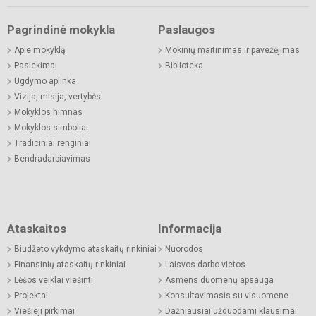
Pagrindinė mokykla
Paslaugos
Apie mokyklą
Mokinių maitinimas ir pavežėjimas
Pasiekimai
Biblioteka
Ugdymo aplinka
Vizija, misija, vertybės
Mokyklos himnas
Mokyklos simboliai
Tradiciniai renginiai
Bendradarbiavimas
Ataskaitos
Informacija
Biudžeto vykdymo ataskaitų rinkiniai
Nuorodos
Finansinių ataskaitų rinkiniai
Laisvos darbo vietos
Lėšos veiklai viešinti
Asmens duomenų apsauga
Projektai
Konsultavimasis su visuomene
Viešieji pirkimai
Dažniausiai užduodami klausimai