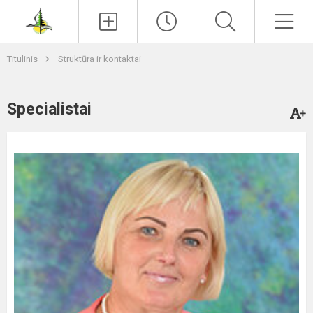
Paieška
Men
Titulinis
Struktūra ir kontaktai
Specialistai