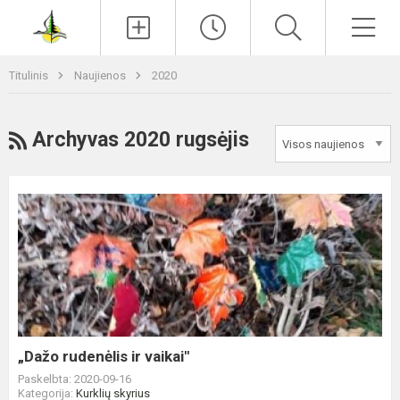
Paieška
Men
Titulinis
Naujienos
2020
RSS
Archyvas 2020 rugsėjis
„Dažo
rudenėlis
ir
vaikai"
„Dažo rudenėlis ir vaikai"
Paskelbta: 2020-09-16
Kategorija:
Kurklių skyrius