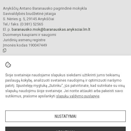
Anykščių Antano Baranausko pagrindinė mokykla
Savivaldybės biudžetinė įstaiga
S. Nėries g. 5, 29145 Anykščiai
Tel./ faks. (0 381) 52565
El. p.
baranausko.mok@baranauskas.anyksciai.lm.lt
Duomenys kaupiami ir saugomi
Juridinių asmenų registre
Įmonės kodas 190047449
© 2021. Anykščių Antano Baranausko pagrindinė mokykla. Visos teisės
saugomos.
Šioje svetainėje naudojame slapukus siekdami užtikrinti jums teikiamų
Kopijuoti turinį be raštiško mokyklos administracijos sutikimo griežtai
draudžiama.
paslaugų kokybę, analizuoti svetainės naudojimą ir optimizuoti naršymo
patirtį. Spustelėję mygtuką „Sutinku“, jūs patvirtinate, kad sutinkate su visų
Prieinamumo paraiška
Slapukų valdymas
slapukų naudojimu šioje svetainėje. Jei norite atšaukti arba pakeisti savo
sutikimus, prašome apsilankyti
slapukų valdymo puslapyje
.
Sumanus būdas atnaujinti
mokyklos interneto
svetainę
NUSTATYMAI