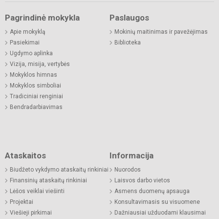
Pagrindinė mokykla
Paslaugos
Apie mokyklą
Mokinių maitinimas ir pavežėjimas
Pasiekimai
Biblioteka
Ugdymo aplinka
Vizija, misija, vertybės
Mokyklos himnas
Mokyklos simboliai
Tradiciniai renginiai
Bendradarbiavimas
Ataskaitos
Informacija
Biudžeto vykdymo ataskaitų rinkiniai
Nuorodos
Finansinių ataskaitų rinkiniai
Laisvos darbo vietos
Lėšos veiklai viešinti
Asmens duomenų apsauga
Projektai
Konsultavimasis su visuomene
Viešieji pirkimai
Dažniausiai užduodami klausimai