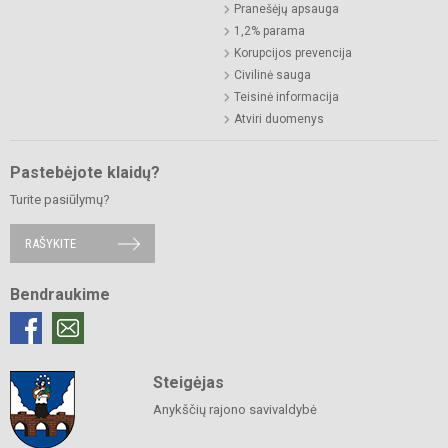
Pranešėjų apsauga
1,2% parama
Korupcijos prevencija
Civilinė sauga
Teisinė informacija
Atviri duomenys
Pastebėjote klaidų?
Turite pasiūlymų?
RAŠYKITE
Bendraukime
Steigėjas
Anykščių rajono savivaldybė