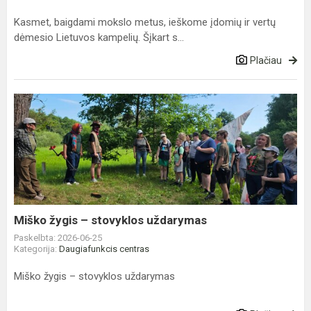
Kasmet, baigdami mokslo metus, ieškome įdomių ir vertų
dėmesio Lietuvos kampelių. Šįkart s...
Plačiau
Miško
žygis
–
stovyklos
uždarymas
Miško žygis – stovyklos uždarymas
Paskelbta: 2026-06-25
Kategorija:
Daugiafunkcis centras
Miško žygis – stovyklos uždarymas