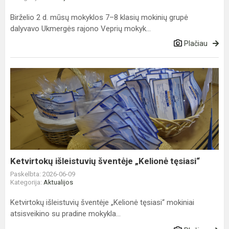
Birželio 2 d. mūsų mokyklos 7–8 klasių mokinių grupė
dalyvavo Ukmergės rajono Veprių mokyk...
Plačiau
Ketvirtokų
išleistuvių
šventėje
„Kelionė
tęsiasi“
Ketvirtokų išleistuvių šventėje „Kelionė tęsiasi“
Paskelbta: 2026-06-09
Kategorija:
Aktualijos
Ketvirtokų išleistuvių šventėje „Kelionė tęsiasi“ mokiniai
atsisveikino su pradine mokykla...