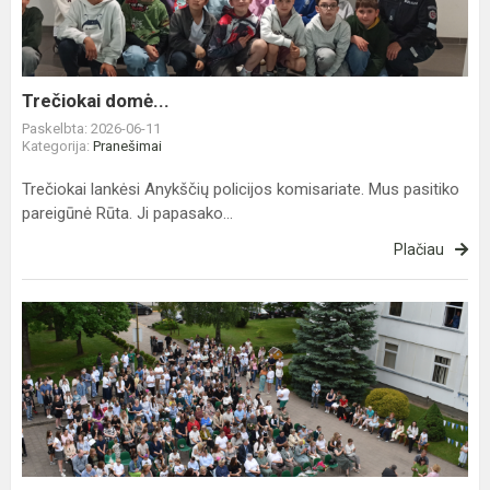
Trečiokai domė...
Paskelbta: 2026-06-11
Kategorija:
Pranešimai
Trečiokai lankėsi Anykščių policijos komisariate. Mus pasitiko
pareigūnė Rūta. Ji papasako...
Plačiau
Padėkos
šventė
„Mes
jumis
didžiuojamės“