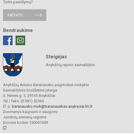
Turite pasiūlymų?
RAŠYKITE
Bendraukime
Steigėjas
Anykščių rajono savivaldybė
Anykščių Antano Baranausko pagrindinė mokykla
Savivaldybės biudžetinė įstaiga
S. Nėries g. 5, 29145 Anykščiai
Tel./ faks. (0 381) 52565
El. p.
baranausko.mok@baranauskas.anyksciai.lm.lt
Duomenys kaupiami ir saugomi
Juridinių asmenų registre
Įmonės kodas 190047449