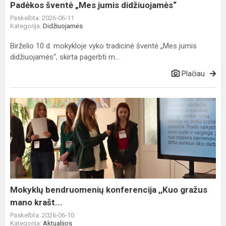
Padėkos šventė „Mes jumis didžiuojamės“
Paskelbta: 2026-06-11
Kategorija:
Didžiuojamės
Birželio 10 d. mokykloje vyko tradicinė šventė „Mes jumis
didžiuojamės“, skirta pagerbti m...
Plačiau
Mokyklų
bendruomenių
konferencija
,,Kuo
gražus
mano
krašt...
Mokyklų bendruomenių konferencija ,,Kuo gražus
mano krašt...
Paskelbta: 2026-06-10
Kategorija:
Aktualijos