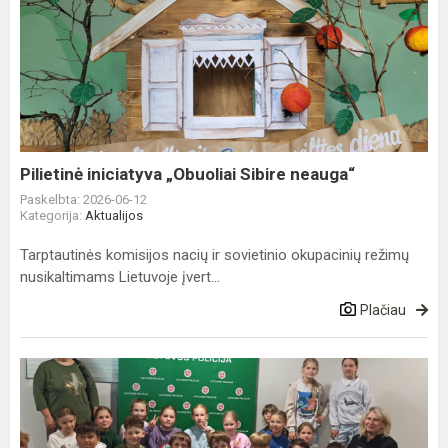
Pilietinė
iniciatyva
„Obuoliai
Sibire
neauga“
Pilietinė iniciatyva „Obuoliai Sibire neauga“
Paskelbta: 2026-06-12
Kategorija:
Aktualijos
Tarptautinės komisijos nacių ir sovietinio okupacinių režimų
nusikaltimams Lietuvoje įvert...
Plačiau
Trečiokai
domė...