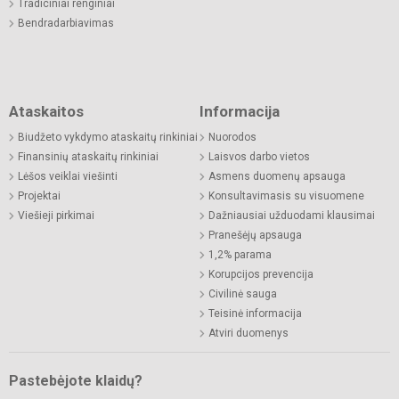
Tradiciniai renginiai
Bendradarbiavimas
Ataskaitos
Informacija
Biudžeto vykdymo ataskaitų rinkiniai
Nuorodos
Finansinių ataskaitų rinkiniai
Laisvos darbo vietos
Lėšos veiklai viešinti
Asmens duomenų apsauga
Projektai
Konsultavimasis su visuomene
Viešieji pirkimai
Dažniausiai užduodami klausimai
Pranešėjų apsauga
1,2% parama
Korupcijos prevencija
Civilinė sauga
Teisinė informacija
Atviri duomenys
Pastebėjote klaidų?