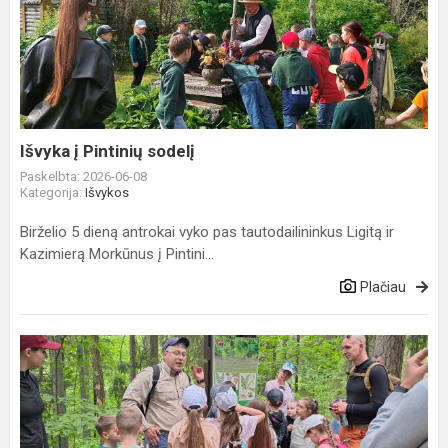
į
Pintinių
sodelį
Išvyka į Pintinių sodelį
Paskelbta: 2026-06-08
Kategorija:
Išvykos
Birželio 5 dieną antrokai vyko pas tautodailininkus Ligitą ir
Kazimierą Morkūnus į Pintini...
Plačiau
1a
klasės
žygis
Šventosios
pakrante