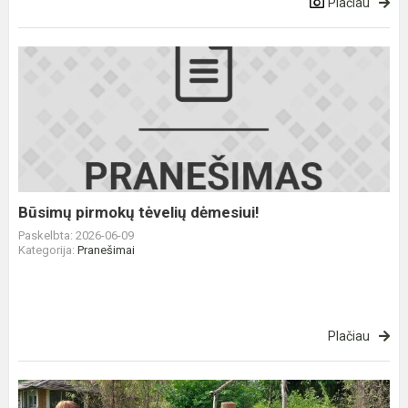
Plačiau
Būsimų
pirmokų
tėvelių
dėmesiui!
Būsimų pirmokų tėvelių dėmesiui!
Paskelbta: 2026-06-09
Kategorija:
Pranešimai
Plačiau
Išvyka