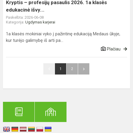
edukacinė
Kryptis – profesijų pasaulis 2026. 1a klasės
išvy...
edukacinė išvy...
Paskelbta: 2026-06-08
Kategorija:
Ugdymas karjerai
1a klasės mokiniai vyko į pažintinę edukaciją Medaus ūkyje,
kur turėjo galimybę iš arti pa...
Plačiau
1
2