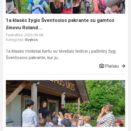
su
gamtos
žinovu
1a klasės žygis Šventosios pakrante su gamtos
Roland...
žinovu Roland...
Paskelbta: 2026-06-08
Kategorija:
Išvykos
1a klasės mokiniai kartu su tėveliais leidosi į pažintinį žygį
Šventosios pakrante, kur ju...
Plačiau
Kryptis
–
profesijų
pasaulis
2026.
1a
klasės