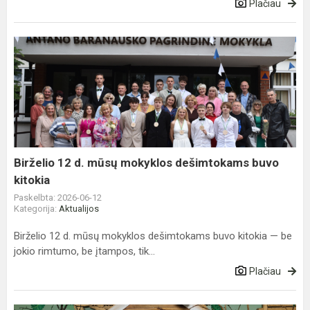
Plačiau
Birželio
12
d.
mūsų
mokyklos
dešimtokams
buvo
kitokia
Birželio 12 d. mūsų mokyklos dešimtokams buvo
kitokia
Paskelbta: 2026-06-12
Kategorija:
Aktualijos
Birželio 12 d. mūsų mokyklos dešimtokams buvo kitokia — be
jokio rimtumo, be įtampos, tik...
Plačiau