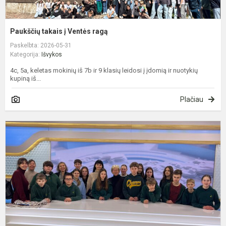
Paukščių takais į Ventės ragą
Paskelbta: 2026-05-31
Kategorija:
Išvykos
4c, 5a, keletas mokinių iš 7b ir 9 klasių leidosi į įdomią ir nuotykių
kupiną iš...
Plačiau
V
į
V