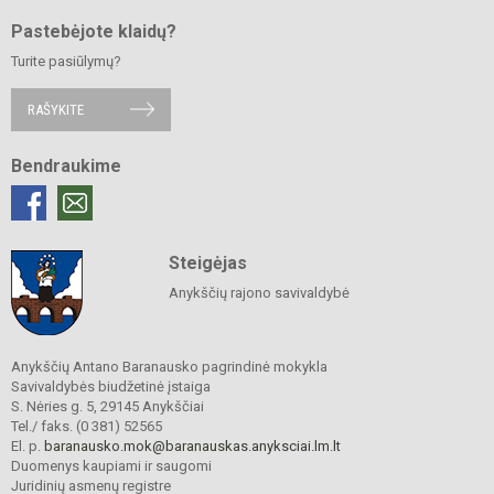
Pastebėjote klaidų?
Turite pasiūlymų?
RAŠYKITE
Bendraukime
Steigėjas
Anykščių rajono savivaldybė
Anykščių Antano Baranausko pagrindinė mokykla
Savivaldybės biudžetinė įstaiga
S. Nėries g. 5, 29145 Anykščiai
Tel./ faks. (0 381) 52565
El. p.
baranausko.mok@baranauskas.anyksciai.lm.lt
Duomenys kaupiami ir saugomi
Juridinių asmenų registre