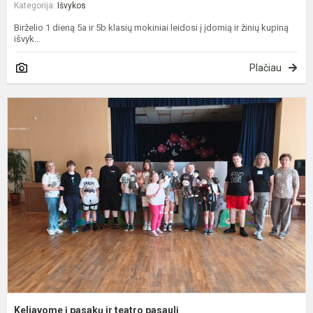
Kategorija:
Išvykos
Birželio 1 dieną 5a ir 5b klasių mokiniai leidosi į įdomią ir žinių kupiną
išvyk...
Plačiau
K
į
p
ir
t
p
Keliavome į pasakų ir teatro pasaulį