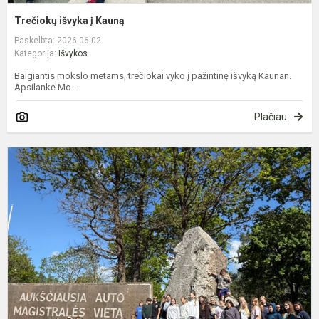
Trečiokų išvyka į Kauną
Paskelbta: 2026-06-02
Kategorija:
Išvykos
Baigiantis mokslo metams, trečiokai vyko į pažintinę išvyką Kaunan.
Apsilankė Mo...
Plačiau
P
t
į
V
r