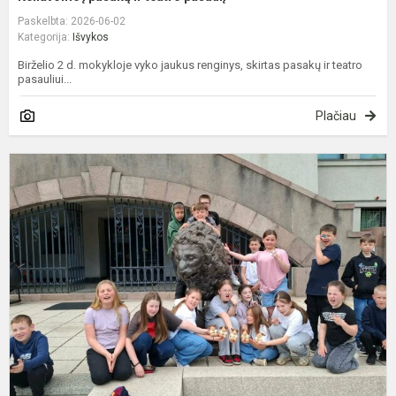
Paskelbta: 2026-06-02
Kategorija:
Išvykos
Birželio 2 d. mokykloje vyko jaukus renginys, skirtas pasakų ir teatro
pasauliui...
Plačiau
T
i
į
K