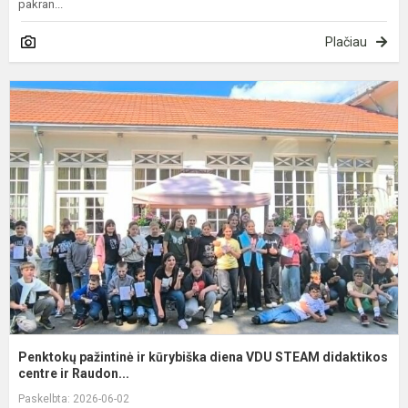
pakran...
Plačiau
P
p
ir
k
d
V
S
d
Penktokų pažintinė ir kūrybiška diena VDU STEAM didaktikos
centre ir Raudon...
Paskelbta: 2026-06-02