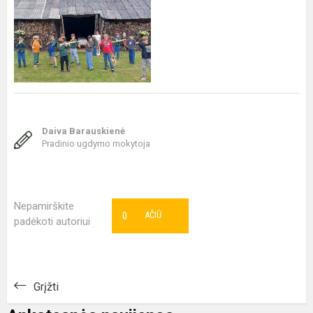
Daiva Barauskienė
Pradinio ugdymo mokytoja
Nepamirškite
0
AČIŪ
padėkoti autoriui
Grįžti