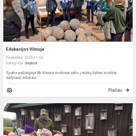
Edukacijos Vilniuje
Paskelbta: 2025-11-05
Kategorija:
Išvykos
Spalio pabaigoje 8b klasės mokiniai vyko į mūsų šalies sostinę
dalyvauti edukaci...
Plačiau
P
M
g