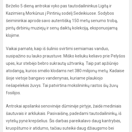
Birželio 5 dieną antrokai vyko pas tautodailininkus Ligitą ir
Kazimierą Morkūnus į Pintinių sodelį Sedeikiuose. Sodybos
šeimininkai aprodė savo autentišką 150 metų senumo trobą,
pintų dirbinių muziejų ir senų daiktų kolekciją, eksponuojamą
klojime.
Vaikai pamatė, kaip iš šulinio svirtimi semiamas vanduo,
susipažino su lauko praustuve. Miško keliuku keliavo prie Pelyšos
upės, kur stebėjo bebro sukrautą užtvanką. Taip pat apžiūrėjo
atodangą, kurios smėlio klodams net 380 milijonų metų. Kadaise
šioje vietoje bangavo vandenynas, kuriame plaukiojo
riešapelekės žuvys. Tai patvirtina mokslininkų rastos šių žuvų
fosilijos.
Antrokai apsilankė senovinėje dūminėje pirtyje, žaidė mediniais
šautuvais ir arkliukais. Pasivaišinę, padedami tautodailininkų, iš
vytelių pynė krepšelius. Šis darbas pareikalavo daug kantrybės,
kruopštumo ir atidumo, tačiau suteikė daug džiaugsmo bei