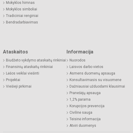
Mokyklos himnas
Mokyklos simboliai
Tradiciniai renginiai
Bendradarbiavimas
Ataskaitos
Informacija
Biudžeto vykdymo ataskaitų rinkiniai
Nuorodos
Finansinių ataskaitų rinkiniai
Laisvos darbo vietos
Lėšos veiklai viešinti
Asmens duomenų apsauga
Projektai
Konsultavimasis su visuomene
Viešieji pirkimai
Dažniausiai užduodami klausimai
Pranešėjų apsauga
1,2% parama
Korupcijos prevencija
Civilinė sauga
Teisinė informacija
Atviri duomenys