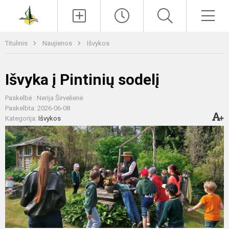
Paieška
Men
Titulinis
Naujienos
Išvykos
Išvyka į Pintinių sodelį
Paskelbė : Nerija Širvelienė
Paskelbta: 2026-06-08
Kategorija:
Išvykos