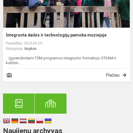
Integruota dailės ir technologijų pamoka muziejuje
Paskelbta: 2025-09-29
Kategorija:
Išvykos
Įgyvendindami TŪM programos integruoto formaliojo STEAM ir
kultūrin...
Plačiau
Naujienų archyvas