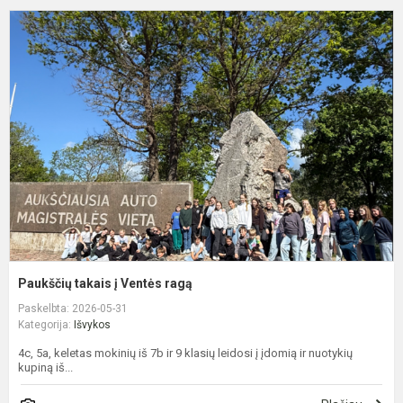
P
t
į
V
r
Paukščių takais į Ventės ragą
Paskelbta: 2026-05-31
Kategorija:
Išvykos
4c, 5a, keletas mokinių iš 7b ir 9 klasių leidosi į įdomią ir nuotykių
kupiną iš...