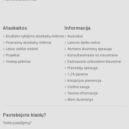
Ataskaitos
Informacija
Biudžeto vykdymo ataskaitų rinkiniai
Nuorodos
Finansinių ataskaitų rinkiniai
Laisvos darbo vietos
Lėšos veiklai viešinti
Asmens duomenų apsauga
Projektai
Konsultavimasis su visuomene
Viešieji pirkimai
Dažniausiai užduodami klausimai
Pranešėjų apsauga
1,2% parama
Korupcijos prevencija
Civilinė sauga
Teisinė informacija
Atviri duomenys
Pastebėjote klaidų?
Turite pasiūlymų?