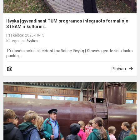
Išvyka įgyvendinant TŪM programos integruoto formaliojo
STEAM ir kultūrini...
Paskelbta: 2025-10-15
Kategorija:
Išvykos
10 klasės mokiniai leidosi į pažintinę išvyką į Struvės geodezinio lanko
punktą...
Plačiau
I
d
ir
t
p
m