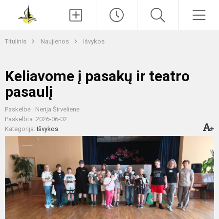
Paieška
Men
Titulinis
Naujienos
Išvykos
Keliavome į pasakų ir teatro
pasaulį
Paskelbė : Nerija Širvelienė
Paskelbta: 2026-06-02
Kategorija:
Išvykos