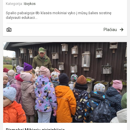
Kategorija:
Išvykos
Spalio pabaigoje 8b klasės mokiniai vyko į mūsų šalies sostinę
dalyvauti edukaci...
Plačiau
P
M
g