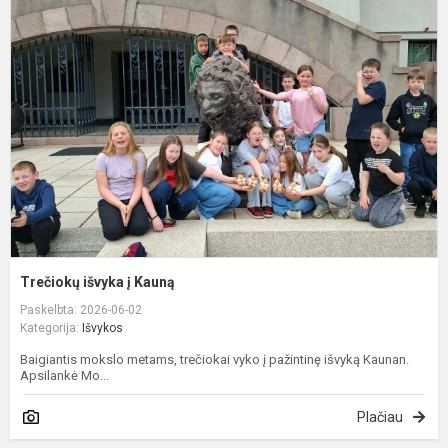
i
į
K
Trečiokų išvyka į Kauną
Paskelbta: 2026-06-02
Kategorija:
Išvykos
Baigiantis mokslo metams, trečiokai vyko į pažintinę išvyką Kaunan.
Apsilankė Mo...
Plačiau