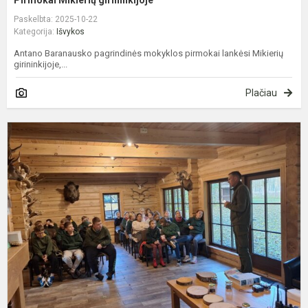
Pirmokai Mikierių girininkijoje
Paskelbta: 2025-10-22
Kategorija:
Išvykos
Antano Baranausko pagrindinės mokyklos pirmokai lankėsi Mikierių
girininkijoje,...
Plačiau
P
m