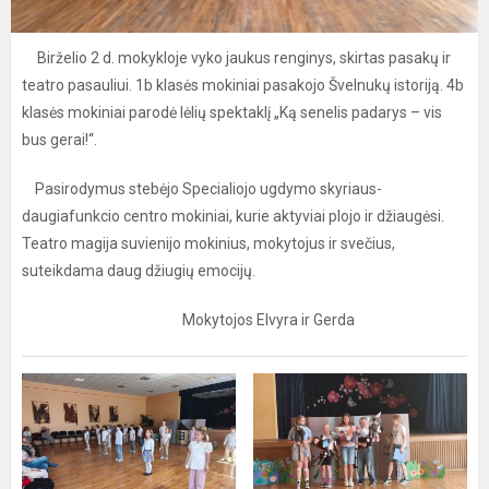
Birželio 2 d. mokykloje vyko jaukus renginys, skirtas pasakų ir
teatro pasauliui. 1b klasės mokiniai pasakojo Švelnukų istoriją. 4b
klasės mokiniai parodė lėlių spektaklį „Ką senelis padarys – vis
bus gerai!“.
Pasirodymus stebėjo Specialiojo ugdymo skyriaus-
daugiafunkcio centro mokiniai, kurie aktyviai plojo ir džiaugėsi.
Teatro magija suvienijo mokinius, mokytojus ir svečius,
suteikdama daug džiugių emocijų.
Mokytojos Elvyra ir Gerda