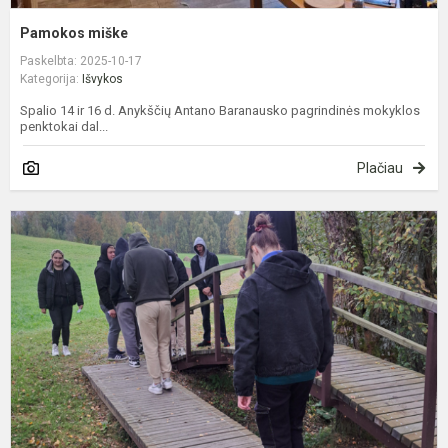
Pamokos miške
Paskelbta: 2025-10-17
Kategorija:
Išvykos
Spalio 14 ir 16 d. Anykščių Antano Baranausko pagrindinės mokyklos
penktokai dal...
Plačiau
I
į
T
p
i
f
S