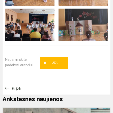
Nepamirškite
0
AČIŪ
padėkoti autoriui
Grįžti
Ankstesnės naujienos
T