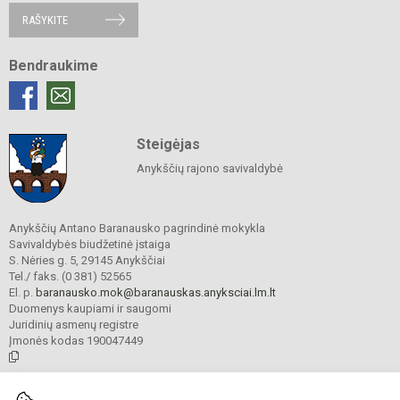
RAŠYKITE
Bendraukime
Steigėjas
Anykščių rajono savivaldybė
Anykščių Antano Baranausko pagrindinė mokykla
Savivaldybės biudžetinė įstaiga
S. Nėries g. 5, 29145 Anykščiai
Tel./ faks. (0 381) 52565
El. p.
baranausko.mok@baranauskas.anyksciai.lm.lt
Duomenys kaupiami ir saugomi
Juridinių asmenų registre
Įmonės kodas 190047449