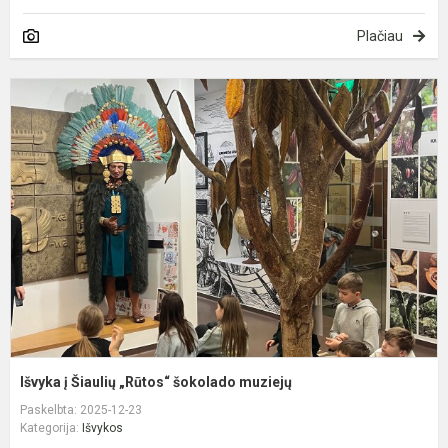
Plačiau
I
į
Š
„
š
m
Išvyka į Šiaulių „Rūtos“ šokolado muziejų
Paskelbta: 2025-12-23
Kategorija:
Išvykos