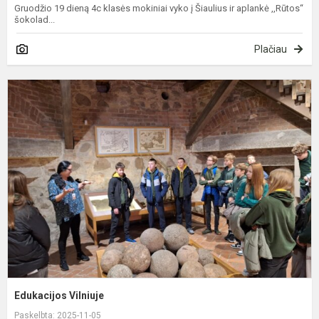
Gruodžio 19 dieną 4c klasės mokiniai vyko į Šiaulius ir aplankė ,,Rūtos“
šokolad...
Plačiau
E
V
Edukacijos Vilniuje
Paskelbta: 2025-11-05