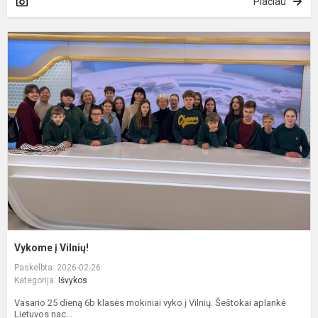
Plačiau
V
į
V
Vykome į Vilnių!
Paskelbta: 2026-02-26
Kategorija:
Išvykos
Vasario 25 dieną 6b klasės mokiniai vyko į Vilnių. Šeštokai aplankė
Lietuvos nac...