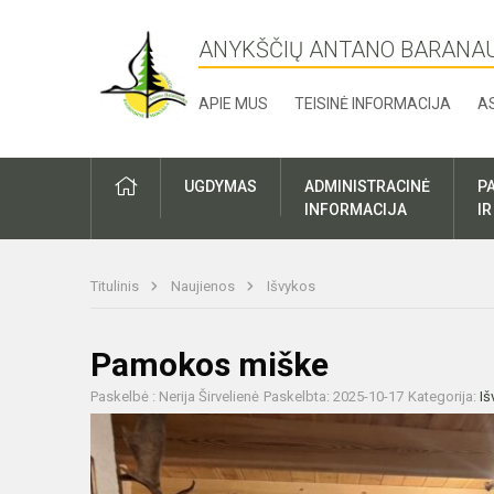
ANYKŠČIŲ ANTANO BARANA
APIE MUS
TEISINĖ INFORMACIJA
A
UGDYMAS
ADMINISTRACINĖ
P
INFORMACIJA
I
Titulinis
Naujienos
Išvykos
Pamokos miške
Paskelbė : Nerija Širvelienė
Paskelbta: 2025-10-17
Kategorija:
Iš