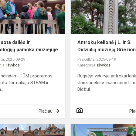
technologijų
pamoka
muziejuje
uota dailės ir
Antrokų kelionė į L. ir S.
ologijų pamoka muziejuje
Didžiulių muziejų Griežio
ta: 2025-09-29
Paskelbta: 2025-09-19
ija:
Išvykos
Kategorija:
Išvykos
ndindami TŪM programos
Rugsėjo viduryje antrokai lan
uoto formaliojo STEAM ir
Griežionėlėse esančiame L. ir
...
Didžiul...
Plačiau
Pla
Kelionė
senosios