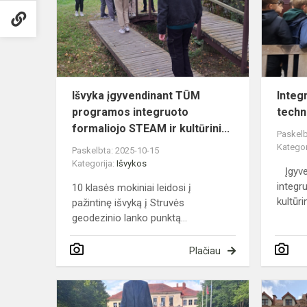
programos
integruoto
formaliojo
STE...
Išvyka įgyvendinant TŪM
Integr
programos integruoto
techn
formaliojo STEAM ir kultūrini...
Paskelb
Kategor
Paskelbta: 2025-10-15
Kategorija:
Išvykos
Įgyve
integr
10 klasės mokiniai leidosi į
kultūrin
pažintinę išvyką į Struvės
geodezinio lanko punktą...
Plačiau
Keliavome
po