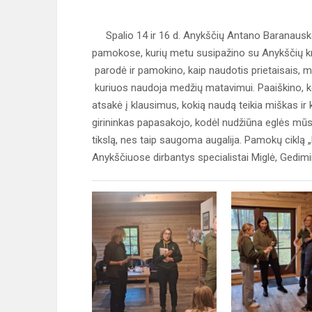
Spalio 14 ir 16 d. Anykščių Antano Baranausko 
pamokose, kurių metu susipažino su Anykščių kr
parodė ir pamokino, kaip naudotis prietaisais, me
kuriuos naudoja medžių matavimui. Paaiškino, kodėl
atsakė į klausimus, kokią naudą teikia miškas ir 
girininkas papasakojo, kodėl nudžiūna eglės mūs
tikslą, nes taip saugoma augalija. Pamokų cikl
Anykščiuose dirbantys specialistai Miglė, Gedimi