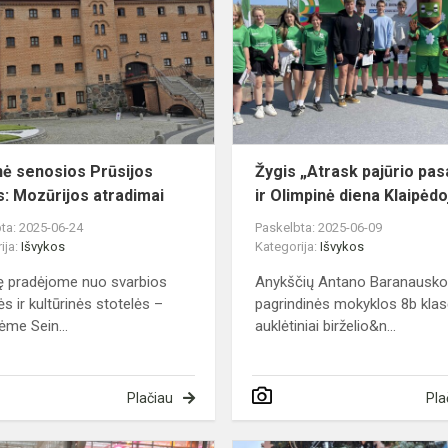
Prūsijos
keliais:
Mozūrijos
atradimai
nė senosios Prūsijos
Žygis „Atrask pajūrio pa
is: Mozūrijos atradimai
ir Olimpinė diena Klaipėdo
ta: 2025-06-24
Paskelbta: 2025-06-09
ija:
Išvykos
Kategorija:
Išvykos
ę pradėjome nuo svarbios
Anykščių Antano Baranausk
ės ir kultūrinės stotelės –
pagrindinės mokyklos 8b kla
ėme Sein...
auklėtiniai birželio&n...
Plačiau
Pla