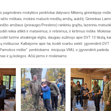
pagrindinės mokyklos penktokai dalyvavo Mikierių girininkijoje mišk
ašto miškais, mokėsi matuoti medžių amžių, aukštį. Girininkas Laim
džio amžiaus (prieaugio/Preslerio) rankiniu grąžtu, lazeriniu matuokl
 reikia atlikti ir matavimus, ir retinimus, ir kirtimus miške. Mokiniai
kodėl turime atsakingai elgtis, daugiau sužinojo apie DVT 13 tikslą, ka
ų miškuose. Kalbėjome apie tai, kodėl svarbu siekti įgyvendinti DVT 
ą „Pamokos miške“ penktokams inicijuoja VMU, o įgyvendinti padeda
nas ir jų kolegos. Ačiū jiems ir mokiniams.