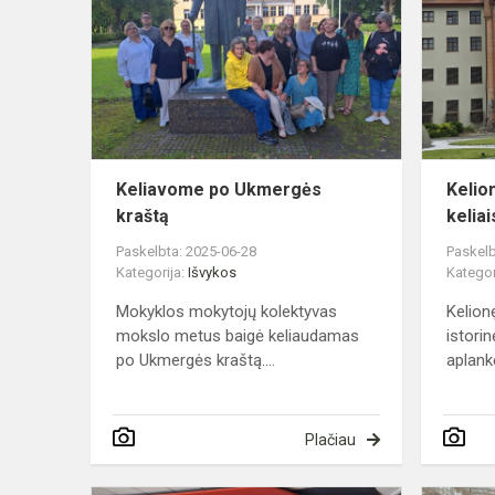
Ukmergės
kraštą
Keliavome po Ukmergės
Kelio
kraštą
kelia
Paskelbta: 2025-06-28
Paskelb
Kategorija:
Išvykos
Kategor
Mokyklos mokytojų kolektyvas
Kelion
mokslo metus baigė keliaudamas
istorin
po Ukmergės kraštą....
aplank
Plačiau