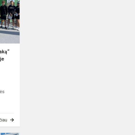
pajūrio
pasaką“
ir
Olimpinė
diena
Klaipėdoje
saką“
je
o
sės
čiau