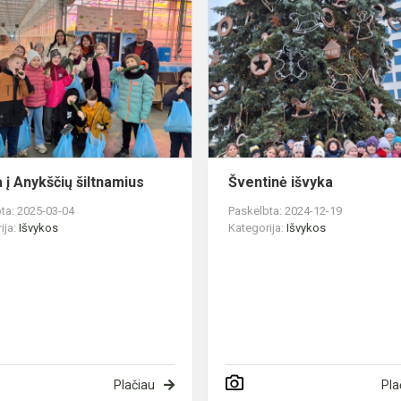
Išvyka
į
Anykščių
šiltnamius
a į Anykščių šiltnamius
Šventinė išvyka
ta: 2025-03-04
Paskelbta: 2024-12-19
ija:
Išvykos
Kategorija:
Išvykos
Plačiau
Pla