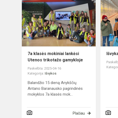
7a
klasės
mokiniai
lankėsi
Utenos
trikotažo
gamykloje
7a klasės mokiniai lankėsi
Išvyk
Utenos trikotažo gamykloje
Paskelb
Kategor
Paskelbta: 2025-04-16
Kategorija:
Išvykos
Balandžio 15 dieną Anykščių
Antano Baranausko pagrindinės
mokyklos 7a klasės mok...
Plačiau