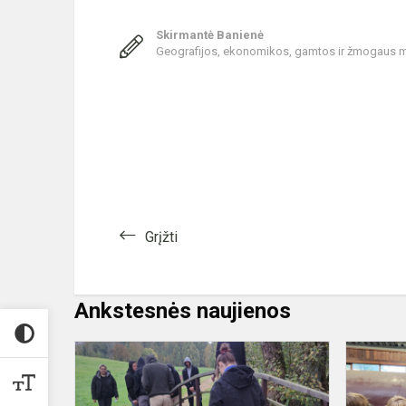
Skirmantė Banienė
Geografijos, ekonomikos, gamtos ir žmogaus 
Grįžti
Ankstesnės naujienos
Išvyka
įgyvendinan
TŪM