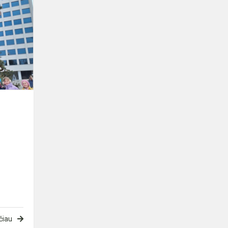
Šventinė
išvyka
čiau