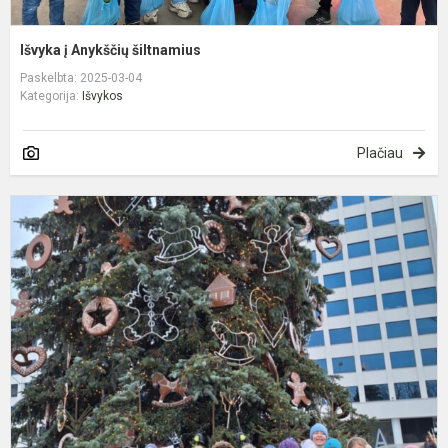
Išvyka į Anykščių šiltnamius
Paskelbta: 2025-03-04
Kategorija:
Išvykos
Plačiau
Š
i