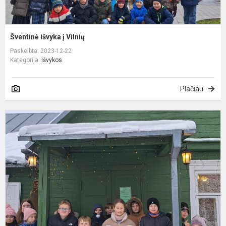
Šventinė išvyka į Vilnių
Paskelbta: 2023-12-22
Kategorija:
Išvykos
Plačiau
M
r
B
B
1
ąj
g