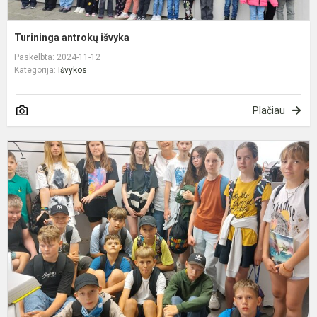
Turininga antrokų išvyka
Paskelbta: 2024-11-12
Kategorija:
Išvykos
Plačiau
A
f
p
I
G
a
k