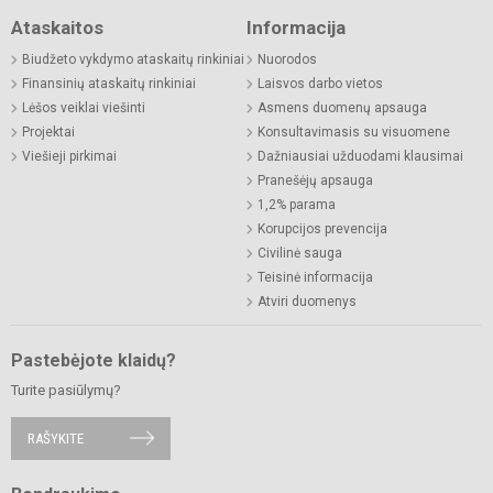
Ataskaitos
Informacija
Biudžeto vykdymo ataskaitų rinkiniai
Nuorodos
Finansinių ataskaitų rinkiniai
Laisvos darbo vietos
Lėšos veiklai viešinti
Asmens duomenų apsauga
Projektai
Konsultavimasis su visuomene
Viešieji pirkimai
Dažniausiai užduodami klausimai
Pranešėjų apsauga
1,2% parama
Korupcijos prevencija
Civilinė sauga
Teisinė informacija
Atviri duomenys
Pastebėjote klaidų?
Turite pasiūlymų?
RAŠYKITE