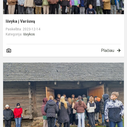
Išvyka į Varšuvą
Paskelbta: 2023-12-14
Kategorija:
Išvykos
Plačiau
T
a
k
a