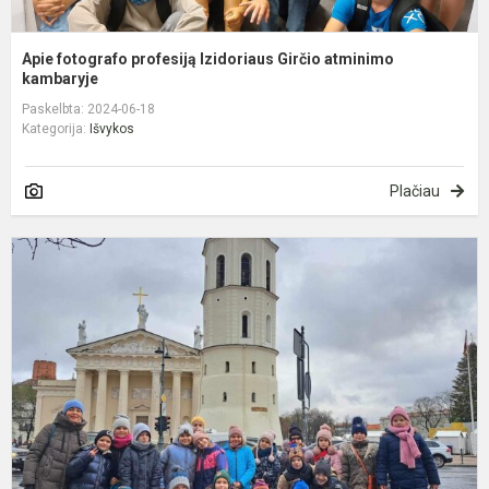
Apie fotografo profesiją Izidoriaus Girčio atminimo
kambaryje
Paskelbta: 2024-06-18
Kategorija:
Išvykos
Plačiau
Š
i
į
V