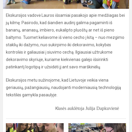
Ekskursijos vadovė Lauros išsamiai pasakojo apie medžiagas bei
jų kilmę. Pasirodo, kad šiandien audinį galima pagaminti iš
bananų, ananasų, imbiero, eukalipto pluoštų ar net iš pieno
baltymo. Tuomet keliavome iš vieno cecho į kitą – nuo mezgimo
staklių iki dažymo, nuo sukirpimo iki dekoravimo, kokybės
kontrolės ir galiausiai į siuvimo cechą. Ilgiausiai užtrukome
dekoravimo skyriuje, kuriame kiekvienas galėjo išsirinkti
patinkantį logotipą ir užsidėti jį ant savo marškinėlių.
Ekskursijos metu sužinojome, kad Lietuvoje veikia viena
geriausių, pažangiausių, naudojanti moderniausią technologiją
tekstilės gamykla pasaulyje.
asės auklėtoja Julija Dapkuvienė
Kl