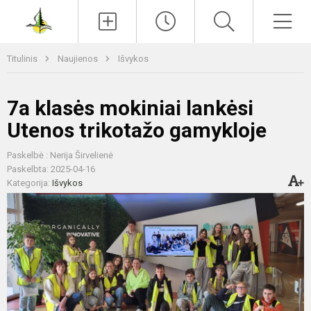
Paieška
Men
Titulinis
Naujienos
Išvykos
7a klasės mokiniai lankėsi
Utenos trikotažo gamykloje
Paskelbė : Nerija Širvelienė
Paskelbta: 2025-04-16
Kategorija:
Išvykos