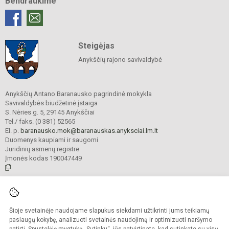
Bendraukime
Steigėjas
Anykščių rajono savivaldybė
Anykščių Antano Baranausko pagrindinė mokykla
Savivaldybės biudžetinė įstaiga
S. Nėries g. 5, 29145 Anykščiai
Tel./ faks. (0 381) 52565
El. p.
baranausko.mok@baranauskas.anyksciai.lm.lt
Duomenys kaupiami ir saugomi
Juridinių asmenų registre
Įmonės kodas 190047449
© 2021. Anykščių Antano Baranausko pagrindinė mokykla. Visos teisės
saugomos.
Šioje svetainėje naudojame slapukus siekdami užtikrinti jums teikiamų
Kopijuoti turinį be raštiško mokyklos administracijos sutikimo griežtai
draudžiama.
paslaugų kokybę, analizuoti svetainės naudojimą ir optimizuoti naršymo