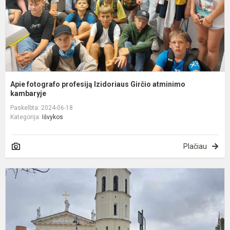
k
Apie fotografo profesiją Izidoriaus Girčio atminimo
kambaryje
Paskelbta: 2024-06-18
Kategorija:
Išvykos
Plačiau
Š
i
į
V