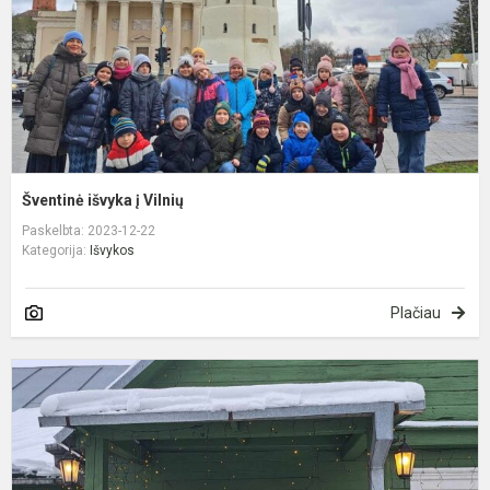
Šventinė išvyka į Vilnių
Paskelbta: 2023-12-22
Kategorija:
Išvykos
Plačiau
M
r
B
B
1