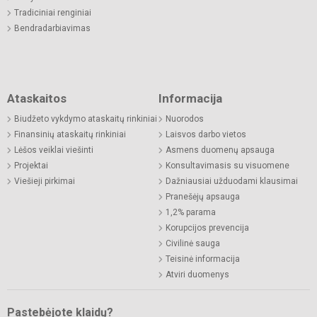
Tradiciniai renginiai
Bendradarbiavimas
Ataskaitos
Informacija
Biudžeto vykdymo ataskaitų rinkiniai
Nuorodos
Finansinių ataskaitų rinkiniai
Laisvos darbo vietos
Lėšos veiklai viešinti
Asmens duomenų apsauga
Projektai
Konsultavimasis su visuomene
Viešieji pirkimai
Dažniausiai užduodami klausimai
Pranešėjų apsauga
1,2% parama
Korupcijos prevencija
Civilinė sauga
Teisinė informacija
Atviri duomenys
Pastebėjote klaidų?