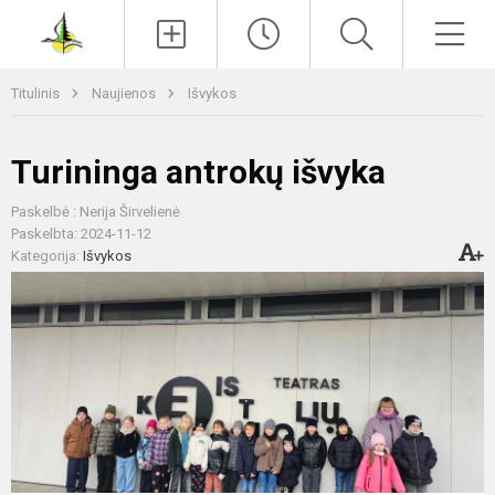
Paieška
Men
Titulinis
Naujienos
Išvykos
Turininga antrokų išvyka
Paskelbė : Nerija Širvelienė
Paskelbta: 2024-11-12
Kategorija:
Išvykos