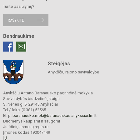
Turite pasiūlymų?
RAŠYKITE
Bendraukime
Steigėjas
Anykščių rajono savivaldybė
Anykščių Antano Baranausko pagrindinė mokykla
Savivaldybės biudžetinė įstaiga
S. Nėries g. 5, 29145 Anykščiai
Tel./ faks. (0 381) 52565
El. p.
baranausko.mok@baranauskas.anyksciai.lm.lt
Duomenys kaupiami ir saugomi
Juridinių asmenų registre
Įmonės kodas 190047449