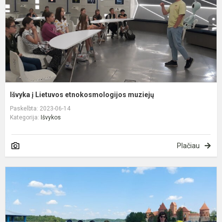
Išvyka į Lietuvos etnokosmologijos muziejų
Paskelbta: 2023-06-14
Kategorija:
Išvykos
Plačiau
K
į
T
ir
K