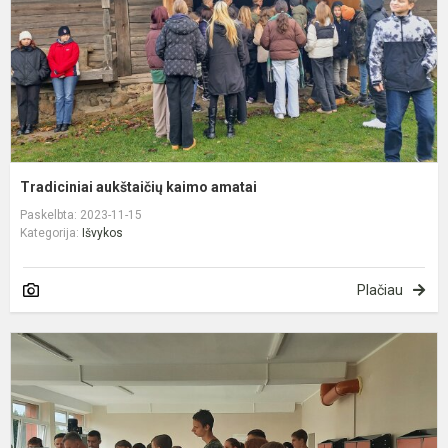
Tradiciniai aukštaičių kaimo amatai
Paskelbta: 2023-11-15
Kategorija:
Išvykos
Plačiau
D
p