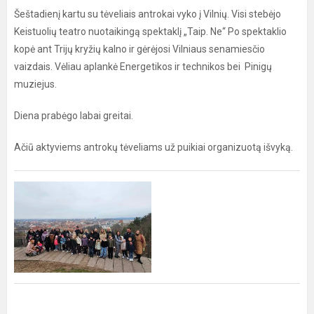
Šeštadienį kartu su tėveliais antrokai vyko į Vilnių. Visi stebėjo
Keistuolių teatro nuotaikingą spektaklį „Taip. Ne“ Po spektaklio
kopė ant Trijų kryžių kalno ir gėrėjosi Vilniaus senamiesčio
vaizdais. Vėliau aplankė Energetikos ir technikos bei Pinigų
muziejus.
Diena prabėgo labai greitai.
Ačiū aktyviems antrokų tėveliams už puikiai organizuotą išvyką.