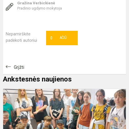
Gražina Verbickienė
Pradinio ugdymo mokytoja
Nepamirškite
0
AČIŪ
padėkoti autoriui
Grįžti
Ankstesnės naujienos
A
f
p
I
G
a