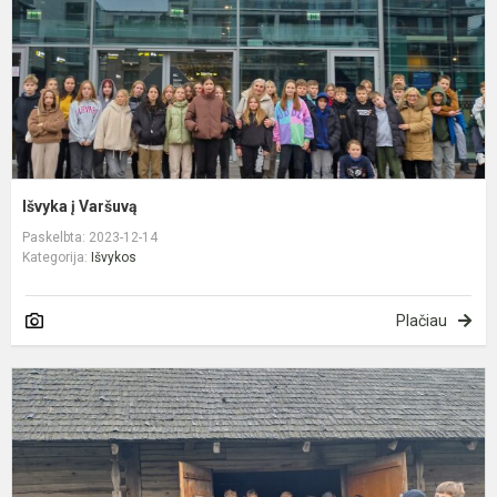
Išvyka į Varšuvą
Paskelbta: 2023-12-14
Kategorija:
Išvykos
Plačiau
T
a
k
a