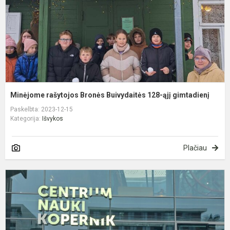
ąj
g
Minėjome rašytojos Bronės Buivydaitės 128-ąjį gimtadienį
Paskelbta: 2023-12-15
Kategorija:
Išvykos
Plačiau
I
į
V