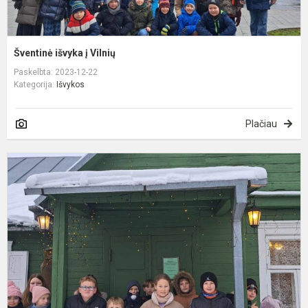
Šventinė išvyka į Vilnių
Paskelbta: 2023-12-22
Kategorija:
Išvykos
Plačiau
M
r
B
B
1
ąj
g