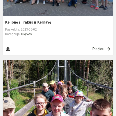
Kelionė į Trakus ir Kernavę
Paskelbta: 2023-06-02
Kategorija:
Išvykos
Plačiau
S
M
g