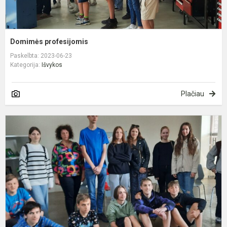
Domimės profesijomis
Paskelbta: 2023-06-23
Kategorija:
Išvykos
Plačiau
B
„