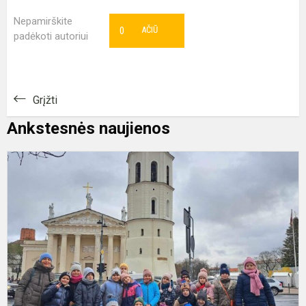
Nepamirškite
0
AČIŪ
padėkoti autoriui
Grįžti
Ankstesnės naujienos
Š
i
į
V