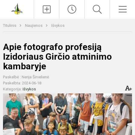
Paieška
Men
Titulinis
Naujienos
Išvykos
Apie fotografo profesiją
Izidoriaus Girčio atminimo
kambaryje
Paskelbė : Nerija Širvelienė
Paskelbta: 2024-06-18
Kategorija:
Išvykos