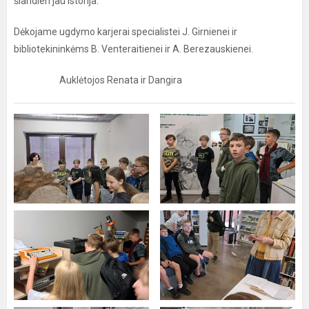
šiandien jau istorija.
Dėkojame ugdymo karjerai specialistei J. Girnienei ir
bibliotekininkėms B. Venteraitienei ir A. Berezauskienei.
Auklėtojos Renata ir Dangira