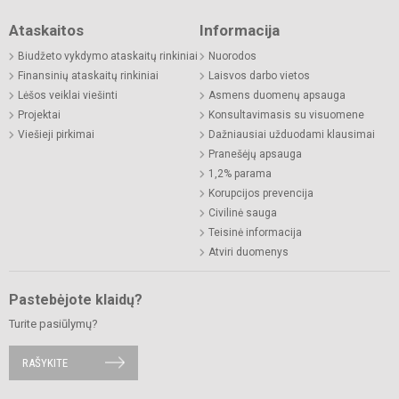
Ataskaitos
Informacija
Biudžeto vykdymo ataskaitų rinkiniai
Nuorodos
Finansinių ataskaitų rinkiniai
Laisvos darbo vietos
Lėšos veiklai viešinti
Asmens duomenų apsauga
Projektai
Konsultavimasis su visuomene
Viešieji pirkimai
Dažniausiai užduodami klausimai
Pranešėjų apsauga
1,2% parama
Korupcijos prevencija
Civilinė sauga
Teisinė informacija
Atviri duomenys
Pastebėjote klaidų?
Turite pasiūlymų?
RAŠYKITE