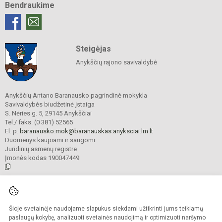
Bendraukime
Steigėjas
Anykščių rajono savivaldybė
Anykščių Antano Baranausko pagrindinė mokykla
Savivaldybės biudžetinė įstaiga
S. Nėries g. 5, 29145 Anykščiai
Tel./ faks. (0 381) 52565
El. p.
baranausko.mok@baranauskas.anyksciai.lm.lt
Duomenys kaupiami ir saugomi
Juridinių asmenų registre
Įmonės kodas 190047449
© 2021. Anykščių Antano Baranausko pagrindinė mokykla. Visos teisės
saugomos.
Šioje svetainėje naudojame slapukus siekdami užtikrinti jums teikiamų
Kopijuoti turinį be raštiško mokyklos administracijos sutikimo griežtai
draudžiama.
paslaugų kokybę, analizuoti svetainės naudojimą ir optimizuoti naršymo