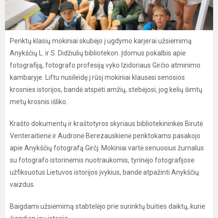
Penktų klasių mokiniai skubėjo į ugdymo karjerai užsiėmimą
Anykščių L. ir S. Didžiulių bibliotekon. Įdomus pokalbis apie
fotografiją, fotografo profesiją vyko Izidoriaus Girčio atminimo
kambaryje. Liftu nusileidę į rūsį mokiniai klausėsi senosios
krosnies istorijos, bandė atspėti amžių, stebėjosi, jog kelių šimtų
metų krosnis išliko.
Krašto dokumentų ir kraštotyros skyriaus bibliotekininkės Birutė
Venteraitienė ir Audronė Berezauskienė penktokams pasakojo
apie Anykščių fotografą Girčį. Mokiniai vartė senuosius žurnalus
su fotografo istorinėmis nuotraukomis, tyrinėjo fotografijose
užfiksuotus Lietuvos istorijos įvykius, bandė atpažinti Anykščių
vaizdus.
Baigdami užsiėmimą stabtelėjo prie surinktų buities daiktų, kurie