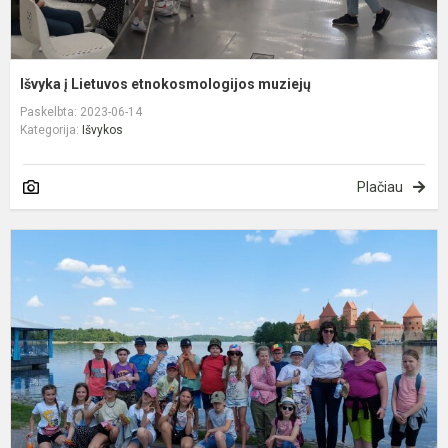
Išvyka į Lietuvos etnokosmologijos muziejų
Paskelbta: 2023-06-14
Kategorija:
Išvykos
Plačiau
K
į
T
ir
K