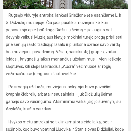
Rugsėjo viduryje antrokai lankėsi Griežionėlėse esančiame L. ir
S. Didžiulių muziejuje. Čia juos pasitiko muziejininkė, kuri
papasakojo apie įspūdingą Didžiulių šeimą – jie augino net
devynis vaikus! Muziejaus klėtyje mokiniai turėjo progą prisiliesti
prie senųjų rašto tradicijų: rašalu ir plunksna užrašė savo vardą
bei muziejaus pavadinimą. Vėliau, pasiskirstę į grupes, vaikai
leidosi į knygnešių laikus menančius užsiėmimus – vieni ieškojo
slėptuvės, kiti slėpė laikraščius „Aušra“ vežimuose ar rogių
vežimaičiuose įrengtose slaptavietėse.
Po smagių užduočių muziejaus lankytojai buvo pavaišinti
kvapnia čiobrelių arbata ir sausainiais – juk Didžiulių šeima
garsėjo savo vaišingumu. Atsiminimui vaikai įsigijo suvenyrų su
Anykščių krašto vaizdais.
Išvykos metu antrokai ne tik linksmai praleido laiką, bet ir
sužinojo, kuo buvo ypatingi Liudvika ir Stanislovas Didžiuliai, kodėl