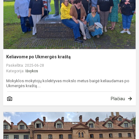
Keliavome po Ukmergės kraštą
Paskelbta: 2025-06-28
Kategorija:
Išvykos
Mokyklos mokytojų kolektyvas mokslo metus baigė keliaudamas po
Ukmergės kraštą....
Plačiau
K
s
P
k