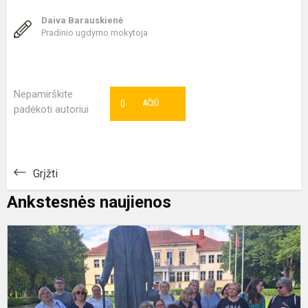
Daiva Barauskienė
Pradinio ugdymo mokytoja
Nepamirškite
0
AČIŪ
padėkoti autoriui
Grįžti
Ankstesnės naujienos
K
p
U
k