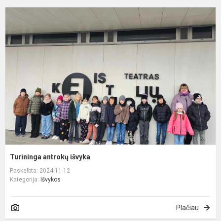
T
a
i
Turininga antrokų išvyka
Paskelbta: 2024-11-12
Kategorija:
Išvykos
Plačiau