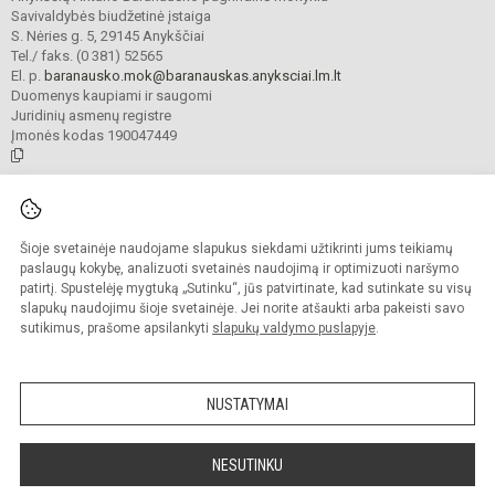
Savivaldybės biudžetinė įstaiga
S. Nėries g. 5, 29145 Anykščiai
Tel./ faks. (0 381) 52565
El. p.
baranausko.mok@baranauskas.anyksciai.lm.lt
Duomenys kaupiami ir saugomi
Juridinių asmenų registre
Įmonės kodas 190047449
© 2021. Anykščių Antano Baranausko pagrindinė mokykla. Visos teisės
saugomos.
Šioje svetainėje naudojame slapukus siekdami užtikrinti jums teikiamų
Kopijuoti turinį be raštiško mokyklos administracijos sutikimo griežtai
draudžiama.
paslaugų kokybę, analizuoti svetainės naudojimą ir optimizuoti naršymo
patirtį. Spustelėję mygtuką „Sutinku“, jūs patvirtinate, kad sutinkate su visų
Prieinamumo paraiška
Slapukų valdymas
slapukų naudojimu šioje svetainėje. Jei norite atšaukti arba pakeisti savo
sutikimus, prašome apsilankyti
slapukų valdymo puslapyje
.
Sumanus būdas atnaujinti
mokyklos interneto
svetainę
NUSTATYMAI
NESUTINKU