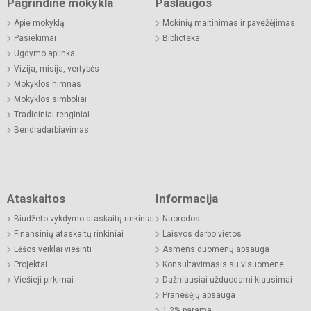
Pagrindinė mokykla
Paslaugos
Apie mokyklą
Mokinių maitinimas ir pavežėjimas
Pasiekimai
Biblioteka
Ugdymo aplinka
Vizija, misija, vertybės
Mokyklos himnas
Mokyklos simboliai
Tradiciniai renginiai
Bendradarbiavimas
Ataskaitos
Informacija
Biudžeto vykdymo ataskaitų rinkiniai
Nuorodos
Finansinių ataskaitų rinkiniai
Laisvos darbo vietos
Lėšos veiklai viešinti
Asmens duomenų apsauga
Projektai
Konsultavimasis su visuomene
Viešieji pirkimai
Dažniausiai užduodami klausimai
Pranešėjų apsauga
1,2% parama