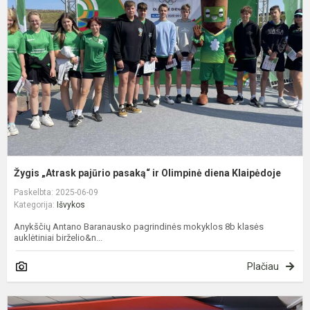
p
p
ir
O
d
K
Žygis „Atrask pajūrio pasaką“ ir Olimpinė diena Klaipėdoje
Paskelbta: 2025-06-09
Kategorija:
Išvykos
Anykščių Antano Baranausko pagrindinės mokyklos 8b klasės
auklėtiniai birželio&n...
Plačiau
7