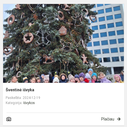
Š
i
Šventinė išvyka
Paskelbta: 2024-12-19
Kategorija:
Išvykos
Plačiau