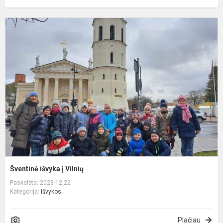
Š
i
į
V
Šventinė išvyka į Vilnių
Paskelbta: 2023-12-22
Kategorija:
Išvykos
Plačiau