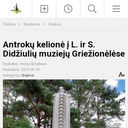
Paieška
Men
Titulinis
Naujienos
Išvykos
Antrokų kelionė į L. ir S.
Didžiulių muziejų Griežionėlėse
Paskelbė : Nerija Širvelienė
Paskelbta: 2025-09-19
Kategorija:
Išvykos