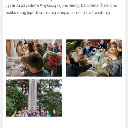
jų vardu pavadinta Anykščių rajono viešoji biblioteka. Ši kelionė
paliko daug įspūdžių ir naujų žinių apie mūsų krašto istoriją.