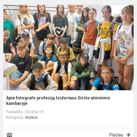
A
f
p
I
G
a
k
Apie fotografo profesiją Izidoriaus Girčio atminimo
kambaryje
Paskelbta: 2024-06-18
Kategorija:
Išvykos
Plačiau