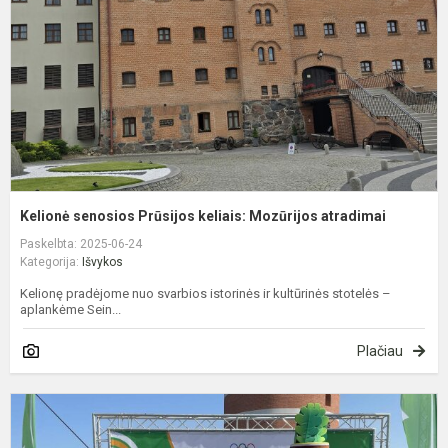
M
a
Kelionė senosios Prūsijos keliais: Mozūrijos atradimai
Paskelbta: 2025-06-24
Kategorija:
Išvykos
Kelionę pradėjome nuo svarbios istorinės ir kultūrinės stotelės –
aplankėme Sein...
Plačiau
Ž
„