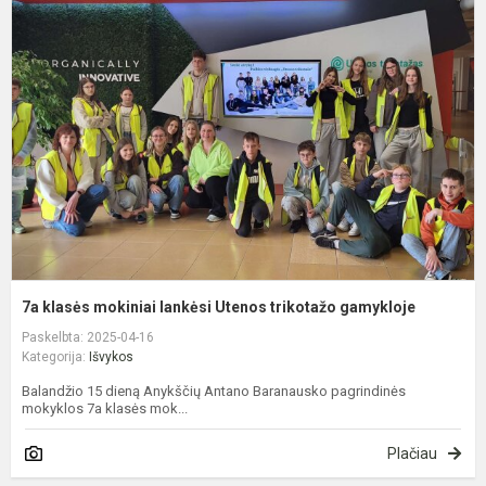
k
m
l
U
t
g
7a klasės mokiniai lankėsi Utenos trikotažo gamykloje
Paskelbta: 2025-04-16
Kategorija:
Išvykos
Balandžio 15 dieną Anykščių Antano Baranausko pagrindinės
mokyklos 7a klasės mok...
Plačiau