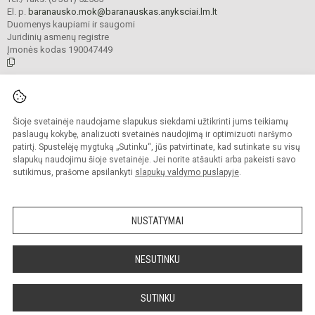
El. p.
baranausko.mok@baranauskas.anyksciai.lm.lt
Duomenys kaupiami ir saugomi
Juridinių asmenų registre
Įmonės kodas 190047449
© 2021. Anykščių Antano Baranausko pagrindinė mokykla. Visos teisės
saugomos.
Šioje svetainėje naudojame slapukus siekdami užtikrinti jums teikiamų
Kopijuoti turinį be raštiško mokyklos administracijos sutikimo griežtai
draudžiama.
paslaugų kokybę, analizuoti svetainės naudojimą ir optimizuoti naršymo
patirtį. Spustelėję mygtuką „Sutinku“, jūs patvirtinate, kad sutinkate su visų
Prieinamumo paraiška
Slapukų valdymas
slapukų naudojimu šioje svetainėje. Jei norite atšaukti arba pakeisti savo
sutikimus, prašome apsilankyti
slapukų valdymo puslapyje
.
Sumanus būdas atnaujinti
mokyklos interneto
svetainę
NUSTATYMAI
NESUTINKU
SUTINKU