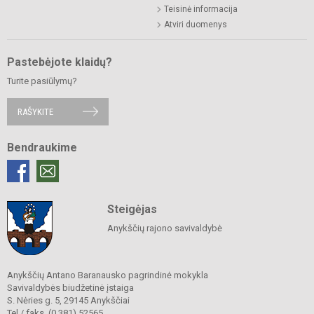
Teisinė informacija
Atviri duomenys
Pastebėjote klaidų?
Turite pasiūlymų?
RAŠYKITE
Bendraukime
Steigėjas
Anykščių rajono savivaldybė
Anykščių Antano Baranausko pagrindinė mokykla
Savivaldybės biudžetinė įstaiga
S. Nėries g. 5, 29145 Anykščiai
Tel./ faks. (0 381) 52565