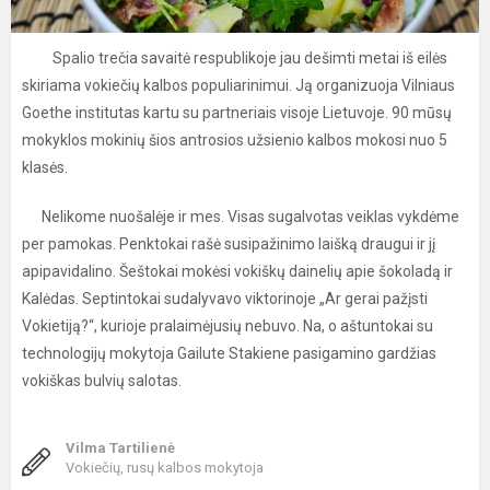
Spalio trečia savaitė respublikoje jau dešimti metai iš eilės
skiriama vokiečių kalbos populiarinimui. Ją organizuoja Vilniaus
Goethe institutas kartu su partneriais visoje Lietuvoje. 90 mūsų
mokyklos mokinių šios antrosios užsienio kalbos mokosi nuo 5
klasės.
Nelikome nuošalėje ir mes. Visas sugalvotas veiklas vykdėme
per pamokas. Penktokai rašė susipažinimo laišką draugui ir jį
apipavidalino. Šeštokai mokėsi vokiškų dainelių apie šokoladą ir
Kalėdas. Septintokai sudalyvavo viktorinoje „Ar gerai pažįsti
Vokietiją?“, kurioje pralaimėjusių nebuvo. Na, o aštuntokai su
technologijų mokytoja Gailute Stakiene pasigamino gardžias
vokiškas bulvių salotas.
Vilma Tartilienė
Vokiečių, rusų kalbos mokytoja