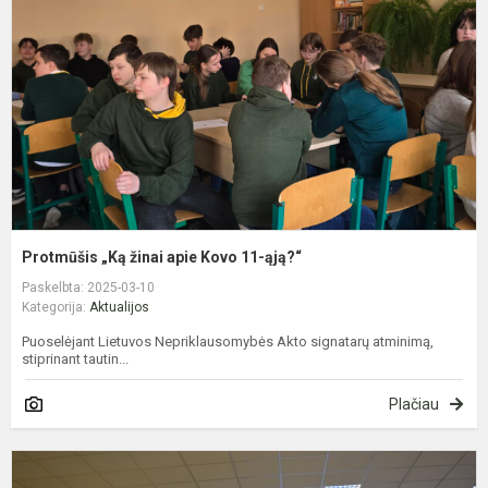
a
K
1
ą
Protmūšis „Ką žinai apie Kovo 11-ąją?“
Paskelbta: 2025-03-10
Kategorija:
Aktualijos
Puoselėjant Lietuvos Nepriklausomybės Akto signatarų atminimą,
stiprinant tautin...
Plačiau
T
m