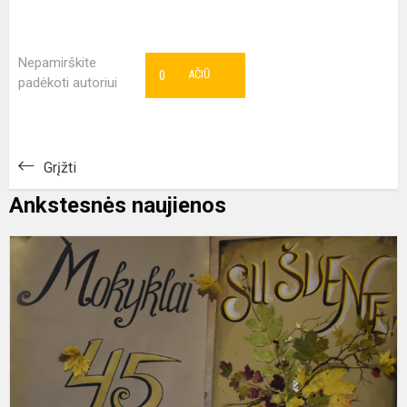
Nepamirškite
0
AČIŪ
padėkoti autoriui
Grįžti
Ankstesnės naujienos
M
d
r
m
m