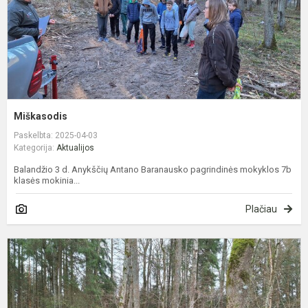
Miškasodis
Paskelbta: 2025-04-03
Kategorija:
Aktualijos
Balandžio 3 d. Anykščių Antano Baranausko pagrindinės mokyklos 7b
klasės mokinia...
Plačiau
I
k