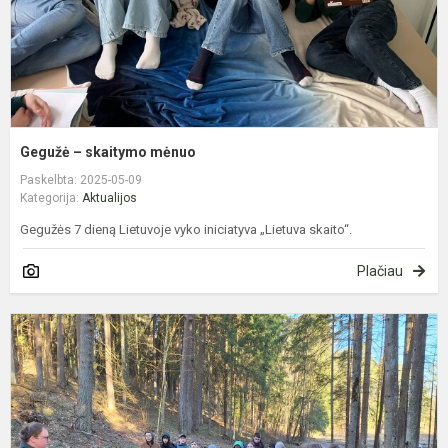
Gegužė – skaitymo mėnuo
Paskelbta: 2025-05-09
Kategorija:
Aktualijos
Gegužės 7 dieną Lietuvoje vyko iniciatyva „Lietuva skaito“.
Plačiau
M