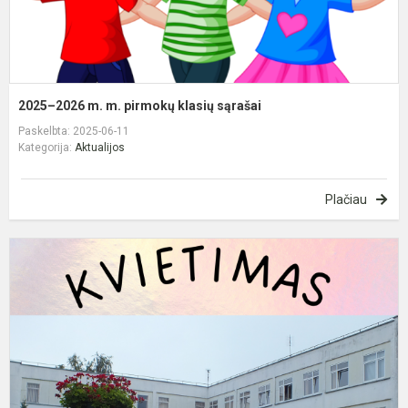
2025–2026 m. m. pirmokų klasių sąrašai
Paskelbta: 2025-06-11
Kategorija:
Aktualijos
Plačiau
A
d
d
b
1
d