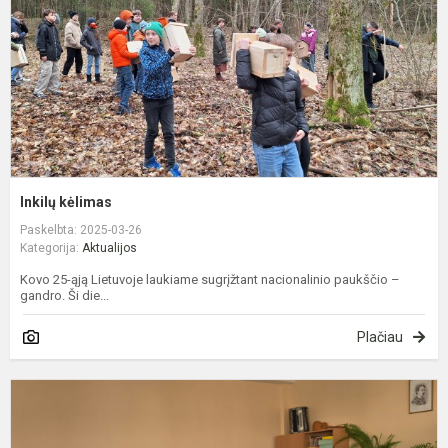
Inkilų kėlimas
Paskelbta: 2025-03-26
Kategorija:
Aktualijos
Kovo 25-ąją Lietuvoje laukiame sugrįžtant nacionalinio paukščio –
gandro. Ši die...
Plačiau
P
„
ž