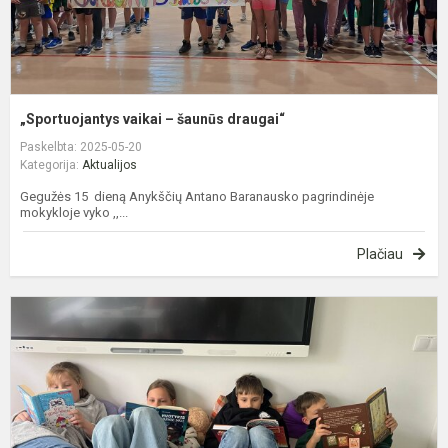
„Sportuojantys vaikai – šaunūs draugai“
Paskelbta: 2025-05-20
Kategorija:
Aktualijos
Gegužės 15 dieną Anykščių Antano Baranausko pagrindinėje
mokykloje vyko ,,...
Plačiau
G
–
s
m