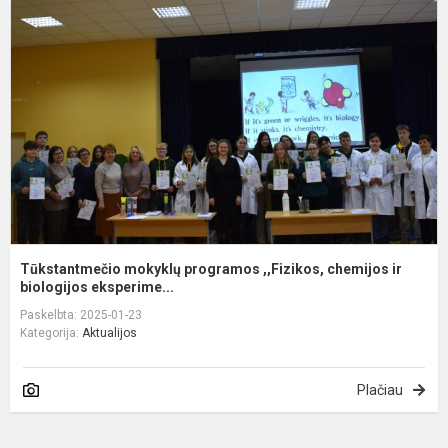
p
,
c
ir
bi
Tūkstantmečio mokyklų programos ,,Fizikos, chemijos ir
biologijos eksperime...
Paskelbta: 2025-01-23
Kategorija:
Aktualijos
Plačiau