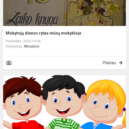
Mokytojų dienos rytas mūsų mokykloje
Paskelbta: 2025-10-06
Kategorija:
Aktualijos
Plačiau
2
2
m
m
p
k
s