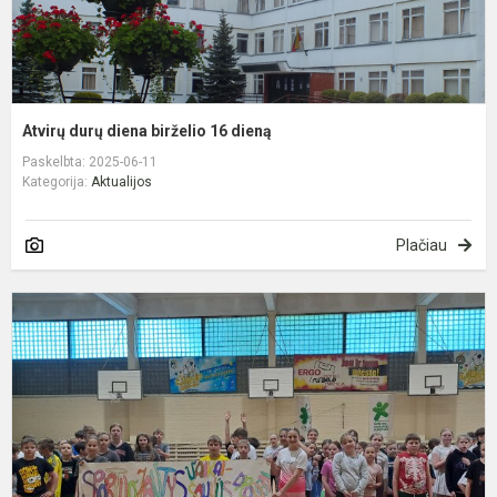
Atvirų durų diena birželio 16 dieną
Paskelbta: 2025-06-11
Kategorija:
Aktualijos
Plačiau
„
v
–
š
d