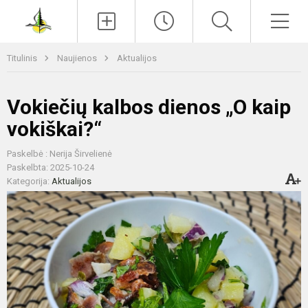
Paieška
Men
Titulinis
Naujienos
Aktualijos
Vokiečių kalbos dienos „O kaip
vokiškai?“
Paskelbė : Nerija Širvelienė
Paskelbta: 2025-10-24
Kategorija:
Aktualijos