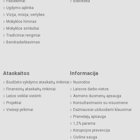
Pasiekimai
Biblioteka
Ugdymo aplinka
Vizija, misija, vertybės
Mokyklos himnas
Mokyklos simboliai
Tradiciniai renginiai
Bendradarbiavimas
Ataskaitos
Informacija
Biudžeto vykdymo ataskaitų rinkiniai
Nuorodos
Finansinių ataskaitų rinkiniai
Laisvos darbo vietos
Lėšos veiklai viešinti
Asmens duomenų apsauga
Projektai
Konsultavimasis su visuomene
Viešieji pirkimai
Dažniausiai užduodami klausimai
Pranešėjų apsauga
1,2% parama
Korupcijos prevencija
Civilinė sauga