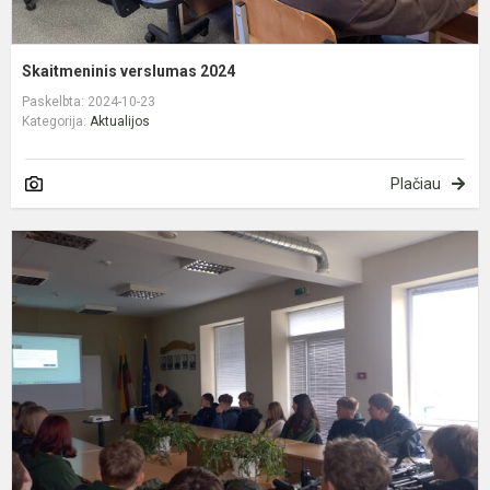
Skaitmeninis verslumas 2024
Paskelbta: 2024-10-23
Kategorija:
Aktualijos
Plačiau
P
v
p
u