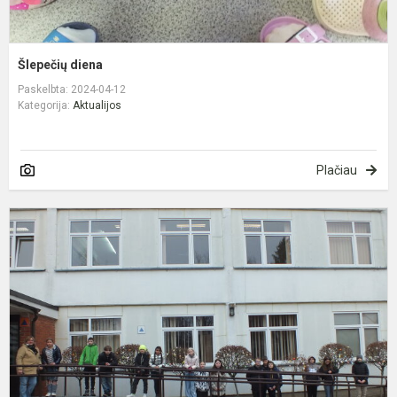
Šlepečių diena
Paskelbta: 2024-04-12
Kategorija:
Aktualijos
Plačiau
M
a