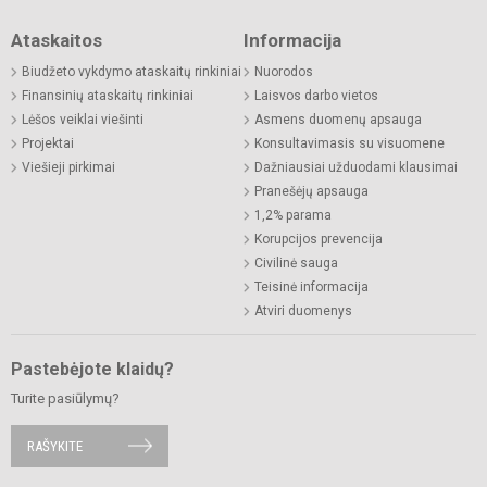
Ataskaitos
Informacija
Biudžeto vykdymo ataskaitų rinkiniai
Nuorodos
Finansinių ataskaitų rinkiniai
Laisvos darbo vietos
Lėšos veiklai viešinti
Asmens duomenų apsauga
Projektai
Konsultavimasis su visuomene
Viešieji pirkimai
Dažniausiai užduodami klausimai
Pranešėjų apsauga
1,2% parama
Korupcijos prevencija
Civilinė sauga
Teisinė informacija
Atviri duomenys
Pastebėjote klaidų?
Turite pasiūlymų?
RAŠYKITE