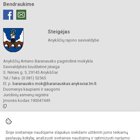
Bendraukime
Steigėjas
Anykščių rajono savivaldybė
Anykščių Antano Baranausko pagrindinė mokykla
Savivaldybės biudžetinė įstaiga
S. Nėries g. 5, 29145 Anykščiai
Tel./ faks. (0 381) 52565
El. p.
baranausko.mok@baranauskas.anyksciai.lm.lt
Duomenys kaupiami ir saugomi
Juridinių asmenų registre
Įmonės kodas 190047449
© 2021. Anykščių Antano Baranausko pagrindinė mokykla. Visos teisės
saugomos.
Šioje svetainėje naudojame slapukus siekdami užtikrinti jums teikiamų
Kopijuoti turinį be raštiško mokyklos administracijos sutikimo griežtai
draudžiama.
paslaugų kokybę, analizuoti svetainės naudojimą ir optimizuoti naršymo