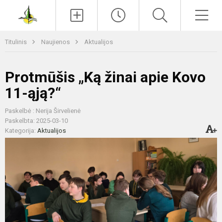
Paieška
Men
Titulinis
Naujienos
Aktualijos
Protmūšis „Ką žinai apie Kovo
11-ąją?“
Paskelbė : Nerija Širvelienė
Paskelbta: 2025-03-10
Kategorija:
Aktualijos