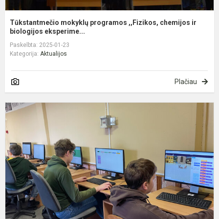
Tūkstantmečio mokyklų programos ,,Fizikos, chemijos ir
biologijos eksperime...
Paskelbta: 2025-01-23
Kategorija:
Aktualijos
Plačiau
S
v
2