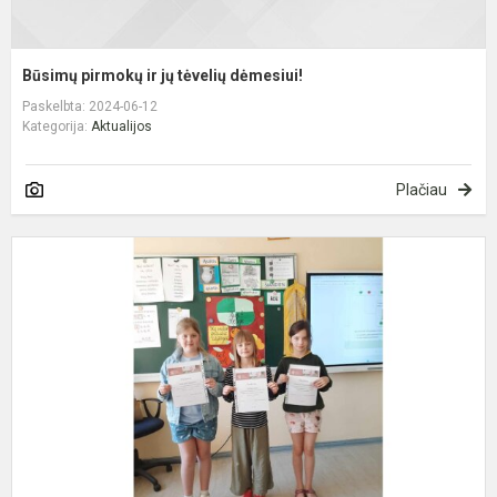
Būsimų pirmokų ir jų tėvelių dėmesiui!
Paskelbta: 2024-06-12
Kategorija:
Aktualijos
Plačiau
M
g
m