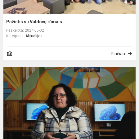
Pažintis su Valdovų rūmais
Paskelbta: 2024-05-02
Kategorija:
Aktualijos
Plačiau
I
s
i
m
I
S