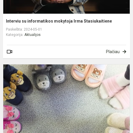
Interviu su informatikos mokytoja Irma Stasiukaitiene
Paskelbta: 2024-05-01
Kategorija:
Aktualijos
Plačiau
Š
d