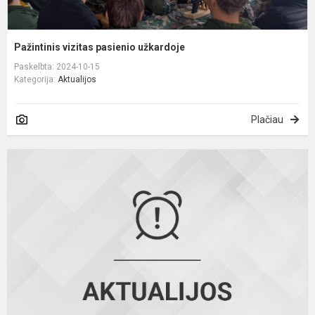
Pažintinis vizitas pasienio užkardoje
Paskelbta: 2024-10-15
Kategorija:
Aktualijos
Plačiau
B
p
ir
j
t
d