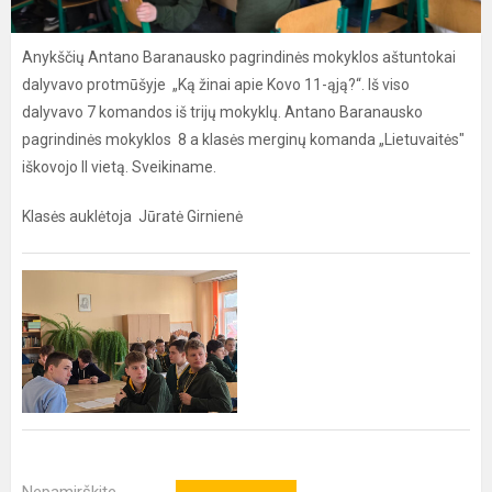
Anykščių Antano Baranausko pagrindinės mokyklos aštuntokai
dalyvavo protmūšyje „Ką žinai apie Kovo 11-ąją?“. Iš viso
dalyvavo 7 komandos iš trijų mokyklų. Antano Baranausko
pagrindinės mokyklos 8 a klasės merginų komanda „Lietuvaitės"
iškovojo II vietą. Sveikiname.
Klasės auklėtoja Jūratė Girnienė