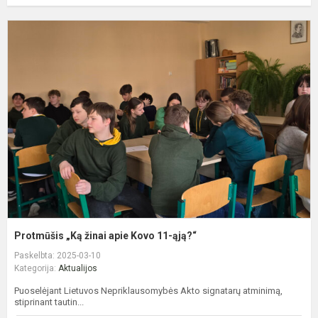
P
„
ž
a
K
1
ą
Protmūšis „Ką žinai apie Kovo 11-ąją?“
Paskelbta: 2025-03-10
Kategorija:
Aktualijos
Puoselėjant Lietuvos Nepriklausomybės Akto signatarų atminimą,
stiprinant tautin...