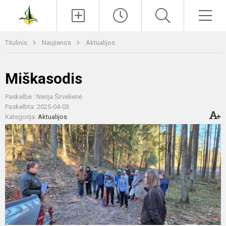
Paieška
Men
Titulinis
Naujienos
Aktualijos
Miškasodis
Paskelbė : Nerija Širvelienė
Paskelbta: 2025-04-03
Kategorija:
Aktualijos