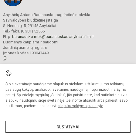
Anykščių Antano Baranausko pagrindinė mokykla
Savivaldybės biudžetinė įstaiga
S. Nėries g. 5, 29145 Anykščiai
Tel./ faks. (0 381) 52565
El. p.
baranausko.mok@baranauskas.anyksciai.lm.lt
Duomenys kaupiami ir saugomi
Juridinių asmenų registre
Įmonės kodas 190047449
© 2021. Anykščių Antano Baranausko pagrindinė mokykla. Visos teisės
saugomos.
Šioje svetainėje naudojame slapukus siekdami užtikrinti jums teikiamų
Kopijuoti turinį be raštiško mokyklos administracijos sutikimo griežtai
draudžiama.
paslaugų kokybę, analizuoti svetainės naudojimą ir optimizuoti naršymo
patirtį. Spustelėję mygtuką „Sutinku“, jūs patvirtinate, kad sutinkate su visų
Prieinamumo paraiška
Slapukų valdymas
slapukų naudojimu šioje svetainėje. Jei norite atšaukti arba pakeisti savo
sutikimus, prašome apsilankyti
slapukų valdymo puslapyje
.
Sumanus būdas atnaujinti
mokyklos interneto
svetainę
NUSTATYMAI