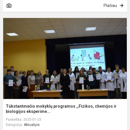
Plačiau
T
m
p
,
c
ir
bi
Tūkstantmečio mokyklų programos ,,Fizikos, chemijos ir
biologijos eksperime...
Paskelbta: 2025-01-23
Kategorija:
Aktualijos