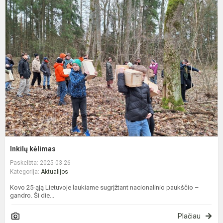
I
k
Inkilų kėlimas
Paskelbta: 2025-03-26
Kategorija:
Aktualijos
Kovo 25-ąją Lietuvoje laukiame sugrįžtant nacionalinio paukščio –
gandro. Ši die...
Plačiau