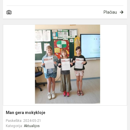
Plačiau
M
g
m
Man gera mokykloje
Paskelbta: 2024-05-21
Kategorija:
Aktualijos