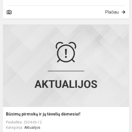
Plačiau
B
p
ir
j
t
d
Būsimų pirmokų ir jų tėvelių dėmesiui!
Paskelbta: 2024-06-12
Kategorija:
Aktualijos