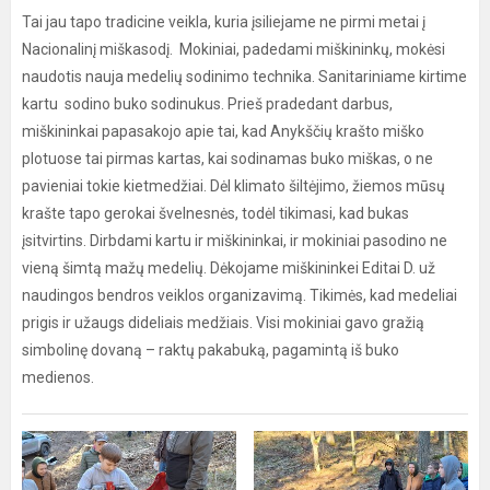
Tai jau tapo tradicine veikla, kuria įsiliejame ne pirmi metai į
Nacionalinį miškasodį. Mokiniai, padedami miškininkų, mokėsi
naudotis nauja medelių sodinimo technika. Sanitariniame kirtime
kartu sodino buko sodinukus. Prieš pradedant darbus,
miškininkai papasakojo apie tai, kad Anykščių krašto miško
plotuose tai pirmas kartas, kai sodinamas buko miškas, o ne
pavieniai tokie kietmedžiai. Dėl klimato šiltėjimo, žiemos mūsų
krašte tapo gerokai švelnesnės, todėl tikimasi, kad bukas
įsitvirtins. Dirbdami kartu ir miškininkai, ir mokiniai pasodino ne
vieną šimtą mažų medelių. Dėkojame miškininkei Editai D. už
naudingos bendros veiklos organizavimą. Tikimės, kad medeliai
prigis ir užaugs dideliais medžiais. Visi mokiniai gavo gražią
simbolinę dovaną – raktų pakabuką, pagamintą iš buko
medienos.