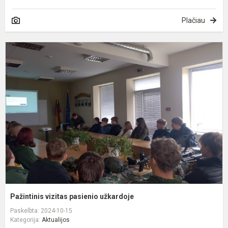
Plačiau
P
v
p
u
Pažintinis vizitas pasienio užkardoje
Paskelbta: 2024-10-15
Kategorija:
Aktualijos