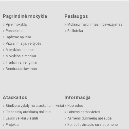
Pagrindinė mokykla
Paslaugos
Apie mokyklą
Mokinių maitinimas ir pavežėjimas
Pasiekimai
Biblioteka
Ugdymo aplinka
Vizija, misija, vertybės
Mokyklos himnas
Mokyklos simboliai
Tradiciniai renginiai
Bendradarbiavimas
Ataskaitos
Informacija
Biudžeto vykdymo ataskaitų rinkiniai
Nuorodos
Finansinių ataskaitų rinkiniai
Laisvos darbo vietos
Lėšos veiklai viešinti
Asmens duomenų apsauga
Projektai
Konsultavimasis su visuomene