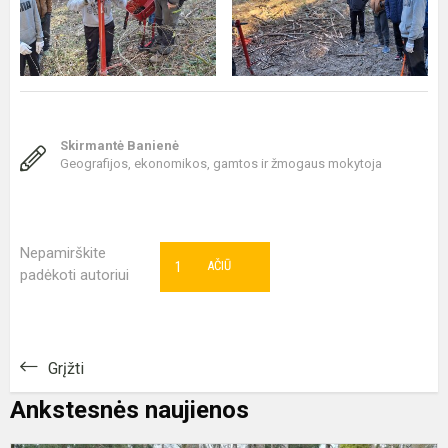
Skirmantė Banienė
Geografijos, ekonomikos, gamtos ir žmogaus mokytoja
Nepamirškite
1
AČIŪ
padėkoti autoriui
Grįžti
Ankstesnės naujienos