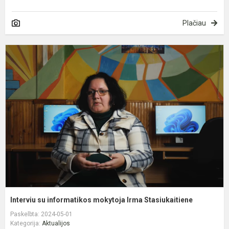
Plačiau
I
s
i
m
I
S
Interviu su informatikos mokytoja Irma Stasiukaitiene
Paskelbta: 2024-05-01
Kategorija:
Aktualijos