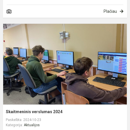
Plačiau
S
v
2
Skaitmeninis verslumas 2024
Paskelbta: 2024-10-23
Kategorija:
Aktualijos