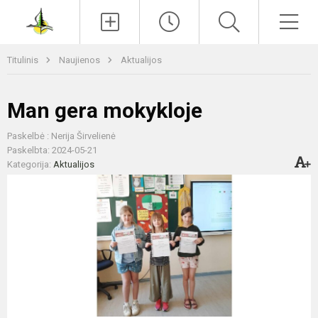
Paieška
Men
Titulinis
Naujienos
Aktualijos
Man gera mokykloje
Paskelbė : Nerija Širvelienė
Paskelbta: 2024-05-21
Kategorija:
Aktualijos