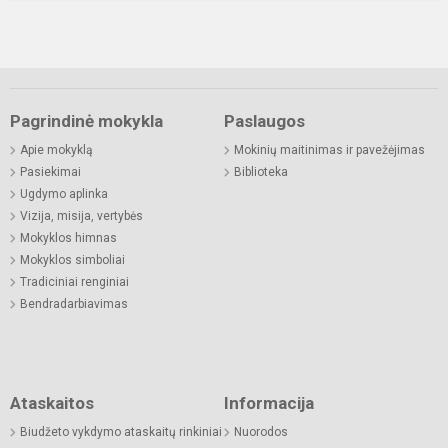
Pagrindinė mokykla
Paslaugos
Apie mokyklą
Mokinių maitinimas ir pavežėjimas
Pasiekimai
Biblioteka
Ugdymo aplinka
Vizija, misija, vertybės
Mokyklos himnas
Mokyklos simboliai
Tradiciniai renginiai
Bendradarbiavimas
Ataskaitos
Informacija
Biudžeto vykdymo ataskaitų rinkiniai
Nuorodos