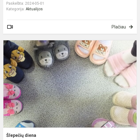
Paskelbta: 2024-05-01
Kategorija:
Aktualijos
Plačiau
Š
d
Šlepečių diena