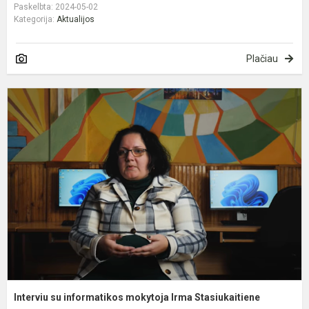
Paskelbta: 2024-05-02
Kategorija:
Aktualijos
Plačiau
I
s
i
m
I
S
Interviu su informatikos mokytoja Irma Stasiukaitiene