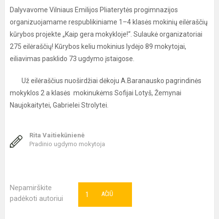
Dalyvavome Vilniaus Emilijos Pliaterytės progimnazijos
organizuojamame respublikiniame 1–4 klasės mokinių eilėraščių
kūrybos projekte „Kaip gera mokykloje!“. Sulaukė organizatoriai
275 eilėraščių! Kūrybos keliu mokinius lydėjo 89 mokytojai,
eiliavimas pasklido 73 ugdymo įstaigose.
Už eilėraščius nuoširdžiai dėkoju A.Baranausko pagrindinės
mokyklos 2 a klasės mokinukėms Sofijai Lotyš, Žemynai
Naujokaitytei, Gabrielei Strolytei.
Rita Vaitiekūnienė
Pradinio ugdymo mokytoja
Nepamirškite
1
AČIŪ
padėkoti autoriui