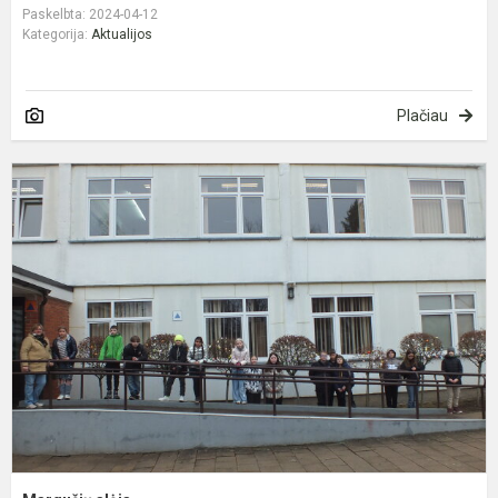
Paskelbta: 2024-04-12
Kategorija:
Aktualijos
Plačiau
M
a