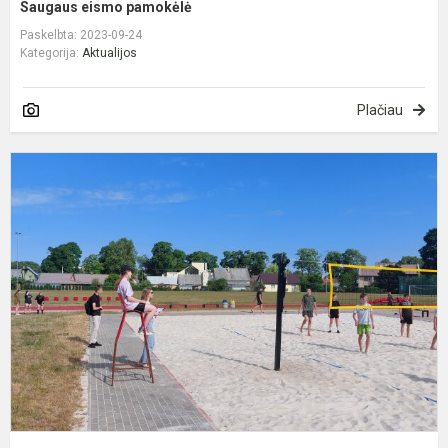
Saugaus eismo pamokėlė
Paskelbta: 2023-09-24
Kategorija:
Aktualijos
Plačiau
T
t