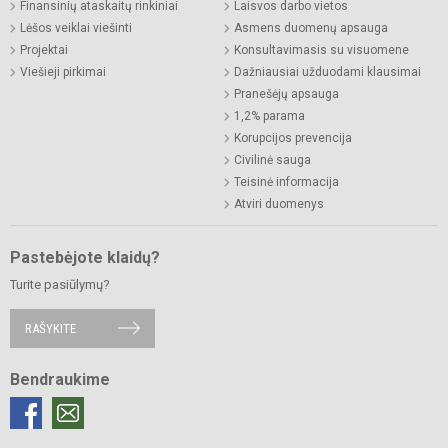
Finansinių ataskaitų rinkiniai
Laisvos darbo vietos
Lėšos veiklai viešinti
Asmens duomenų apsauga
Projektai
Konsultavimasis su visuomene
Viešieji pirkimai
Dažniausiai užduodami klausimai
Pranešėjų apsauga
1,2% parama
Korupcijos prevencija
Civilinė sauga
Teisinė informacija
Atviri duomenys
Pastebėjote klaidų?
Turite pasiūlymų?
RAŠYKITE
Bendraukime