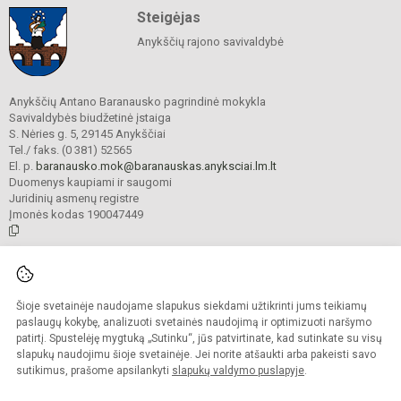
Steigėjas
Anykščių rajono savivaldybė
Anykščių Antano Baranausko pagrindinė mokykla
Savivaldybės biudžetinė įstaiga
S. Nėries g. 5, 29145 Anykščiai
Tel./ faks. (0 381) 52565
El. p.
baranausko.mok@baranauskas.anyksciai.lm.lt
Duomenys kaupiami ir saugomi
Juridinių asmenų registre
Įmonės kodas 190047449
© 2021. Anykščių Antano Baranausko pagrindinė mokykla. Visos teisės
saugomos.
Šioje svetainėje naudojame slapukus siekdami užtikrinti jums teikiamų
Kopijuoti turinį be raštiško mokyklos administracijos sutikimo griežtai
draudžiama.
paslaugų kokybę, analizuoti svetainės naudojimą ir optimizuoti naršymo
patirtį. Spustelėję mygtuką „Sutinku“, jūs patvirtinate, kad sutinkate su visų
Prieinamumo paraiška
Slapukų valdymas
slapukų naudojimu šioje svetainėje. Jei norite atšaukti arba pakeisti savo
sutikimus, prašome apsilankyti
slapukų valdymo puslapyje
.
Sumanus būdas atnaujinti
mokyklos interneto