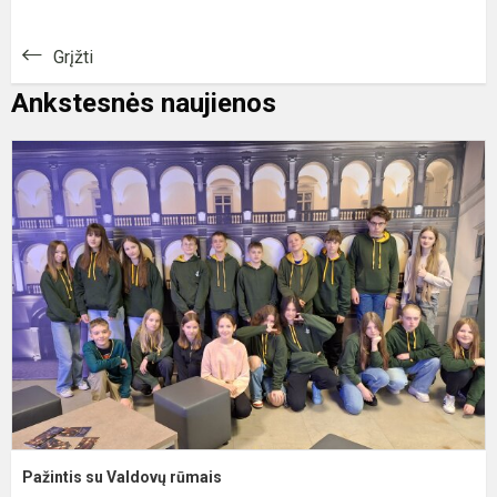
Grįžti
Ankstesnės naujienos
P
s
V
r
Pažintis su Valdovų rūmais