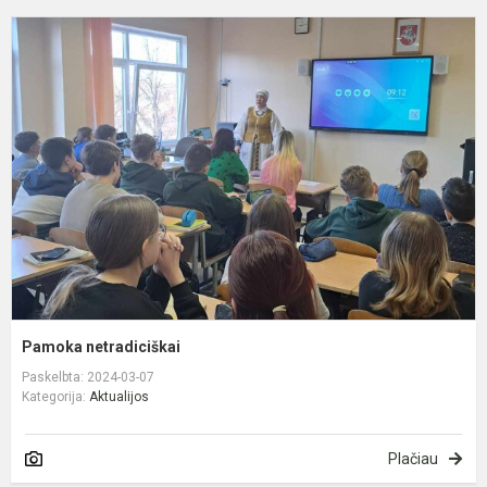
P
n
Pamoka netradiciškai
Paskelbta: 2024-03-07
Kategorija:
Aktualijos
Plačiau