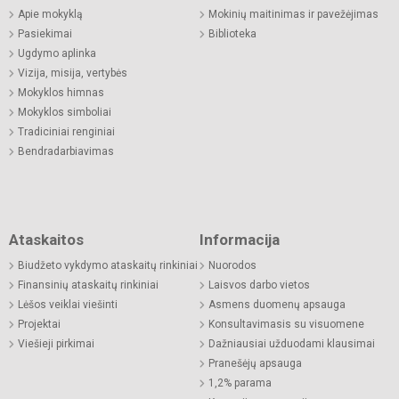
Apie mokyklą
Mokinių maitinimas ir pavežėjimas
Pasiekimai
Biblioteka
Ugdymo aplinka
Vizija, misija, vertybės
Mokyklos himnas
Mokyklos simboliai
Tradiciniai renginiai
Bendradarbiavimas
Ataskaitos
Informacija
Biudžeto vykdymo ataskaitų rinkiniai
Nuorodos
Finansinių ataskaitų rinkiniai
Laisvos darbo vietos
Lėšos veiklai viešinti
Asmens duomenų apsauga
Projektai
Konsultavimasis su visuomene
Viešieji pirkimai
Dažniausiai užduodami klausimai
Pranešėjų apsauga
1,2% parama