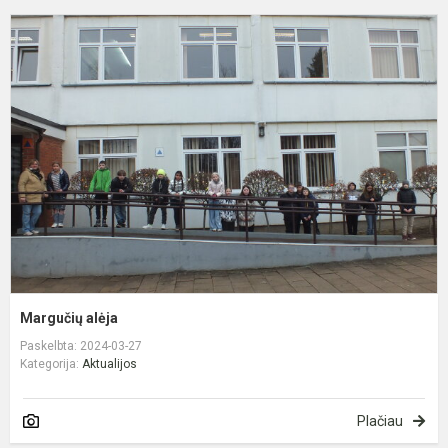
M
a
Margučių alėja
Paskelbta: 2024-03-27
Kategorija:
Aktualijos
Plačiau