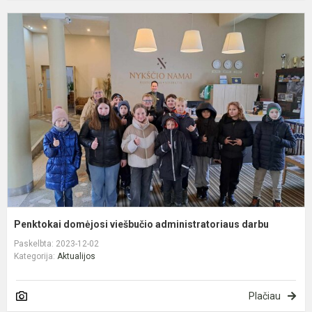
P
d
v
a
d
Penktokai domėjosi viešbučio administratoriaus darbu
Paskelbta: 2023-12-02
Kategorija:
Aktualijos
Plačiau