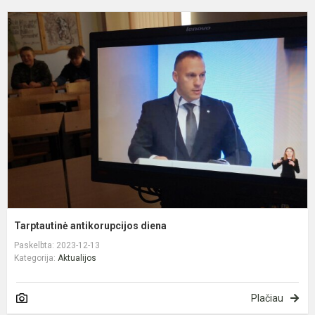
T
a
d
Tarptautinė antikorupcijos diena
Paskelbta: 2023-12-13
Kategorija:
Aktualijos
Plačiau