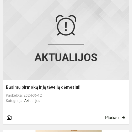
B
p
ir
j
t
d
Būsimų pirmokų ir jų tėvelių dėmesiui!
Paskelbta: 2024-06-12
Kategorija:
Aktualijos
Plačiau