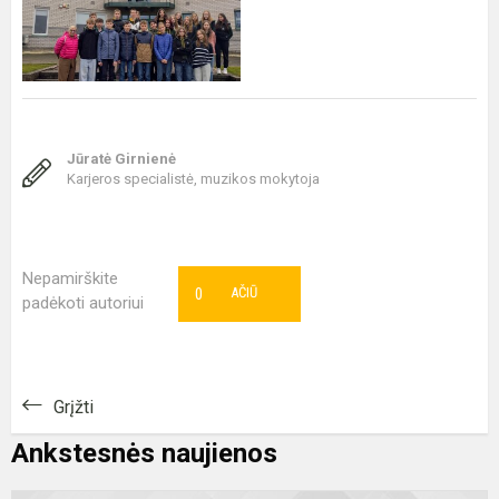
Jūratė Girnienė
Karjeros specialistė, muzikos mokytoja
Nepamirškite
0
AČIŪ
padėkoti autoriui
Grįžti
Ankstesnės naujienos