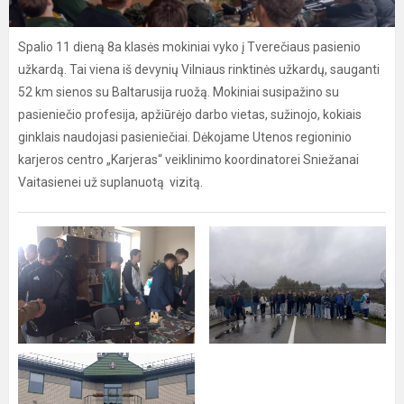
Spalio 11 dieną 8a klasės mokiniai vyko į Tverečiaus pasienio
užkardą. Tai viena iš devynių Vilniaus rinktinės užkardų, sauganti
52 km sienos su Baltarusija ruožą. Mokiniai susipažino su
pasieniečio profesija, apžiūrėjo darbo vietas, sužinojo, kokiais
ginklais naudojasi pasieniečiai. Dėkojame Utenos regioninio
karjeros centro „Karjeras“ veiklinimo koordinatorei Sniežanai
Vaitasienei už suplanuotą vizitą.