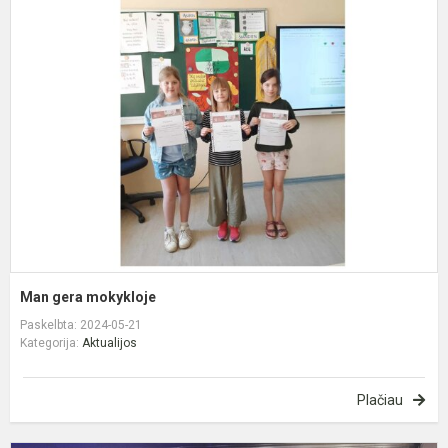
M
g
m
Man gera mokykloje
Paskelbta: 2024-05-21
Kategorija:
Aktualijos
Plačiau