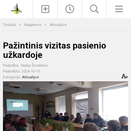
Paieška
Men
Titulinis
Naujienos
Aktualijos
Pažintinis vizitas pasienio
užkardoje
Paskelbė : Nerija Širvelienė
Paskelbta: 2024-10-15
Kategorija:
Aktualijos