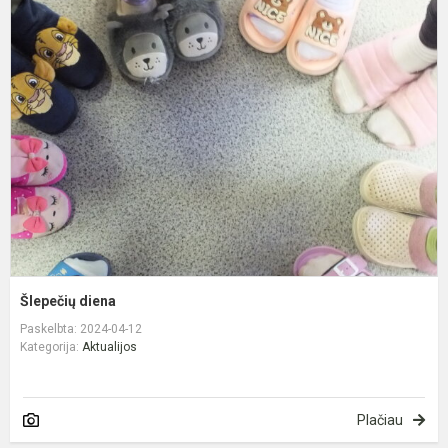
Š
d
Šlepečių diena
Paskelbta: 2024-04-12
Kategorija:
Aktualijos
Plačiau