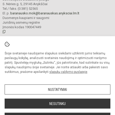
S. Nėries g. 5, 29145 Anykščiai
Tel./ faks. (0 381) 52565
El. p.
baranausko.mok@baranauskas.anyksciai.lm.lt
Duomenys kaupiami ir saugomi
Juridinių asmenų registre
Įmonės kodas 190047449
© 2021. Anykščių Antano Baranausko pagrindinė mokykla. Visos teisės
saugomos.
Šioje svetainėje naudojame slapukus siekdami užtikrinti jums teikiamų
Kopijuoti turinį be raštiško mokyklos administracijos sutikimo griežtai
draudžiama.
paslaugų kokybę, analizuoti svetainės naudojimą ir optimizuoti naršymo
patirtį. Spustelėję mygtuką „Sutinku“, jūs patvirtinate, kad sutinkate su visų
Prieinamumo paraiška
Slapukų valdymas
slapukų naudojimu šioje svetainėje. Jei norite atšaukti arba pakeisti savo
sutikimus, prašome apsilankyti
slapukų valdymo puslapyje
.
Sumanus būdas atnaujinti
mokyklos interneto
svetainę
NUSTATYMAI
NESUTINKU