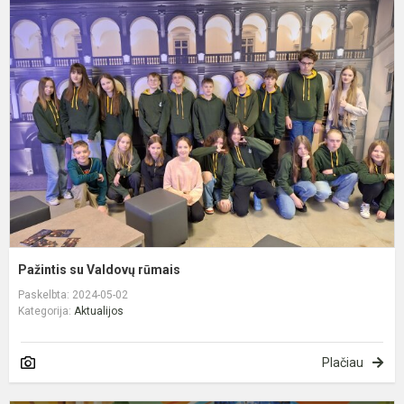
P
s
V
r
Pažintis su Valdovų rūmais
Paskelbta: 2024-05-02
Kategorija:
Aktualijos
Plačiau