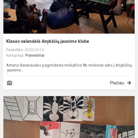
Klasės valandėlė Anykščių jaunimo klube
Paskelbta: 2025-10-14
Kategorija:
Pranešimai
Antano Baranausko pagrindinės mokyklos 8b mokiniai vyko į Anykščių
jaunimo...
Plačiau
P
b