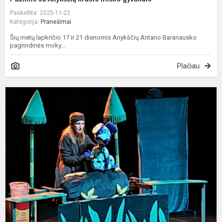
Paskelbta: 2025-11-22
Kategorija:
Pranešimai
Šių metų lapkričio 17 ir 21 dienomis Anykščių Antano Baranausko
pagrindinės moky...
Plačiau
M
ž
s