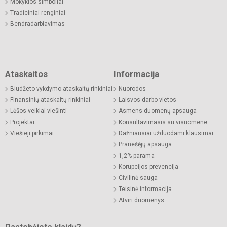
Mokyklos simboliai
Tradiciniai renginiai
Bendradarbiavimas
Ataskaitos
Informacija
Biudžeto vykdymo ataskaitų rinkiniai
Nuorodos
Finansinių ataskaitų rinkiniai
Laisvos darbo vietos
Lėšos veiklai viešinti
Asmens duomenų apsauga
Projektai
Konsultavimasis su visuomene
Viešieji pirkimai
Dažniausiai užduodami klausimai
Pranešėjų apsauga
1,2% parama
Korupcijos prevencija
Civilinė sauga
Teisinė informacija
Atviri duomenys