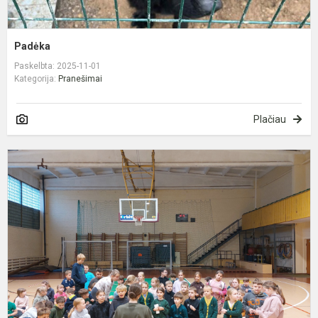
Padėka
Paskelbta: 2025-11-01
Kategorija:
Pranešimai
Plačiau
Š
p
p
s
i
ir
d