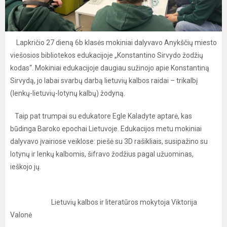
Lapkričio 27 dieną 6b klasės mokiniai dalyvavo Anykščių miesto
viešosios bibliotekos edukacijoje „Konstantino Sirvydo žodžių
kodas“. Mokiniai edukacijoje daugiau sužinojo apie Konstantiną
Sirvydą, jo labai svarbų darbą lietuvių kalbos raidai – trikalbį
(lenkų-lietuvių-lotynų kalbų) žodyną.
Taip pat trumpai su edukatore Egle Kaladyte aptarė, kas
būdinga Baroko epochai Lietuvoje. Edukacijos metu mokiniai
dalyvavo įvairiose veiklose: piešė su 3D rašikliais, susipažino su
lotynų ir lenkų kalbomis, šifravo žodžius pagal užuominas,
ieškojo jų.
Lietuvių kalbos ir literatūros mokytoja Viktorija
Valonė