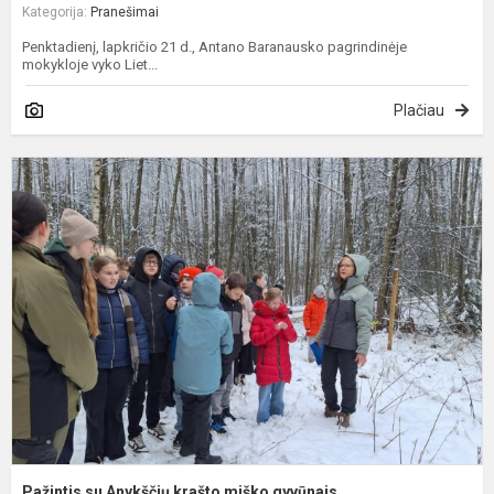
Kategorija:
Pranešimai
Penktadienį, lapkričio 21 d., Antano Baranausko pagrindinėje
mokykloje vyko Liet...
Plačiau
P
s
A
k
m
g
Pažintis su Anykščių krašto miško gyvūnais