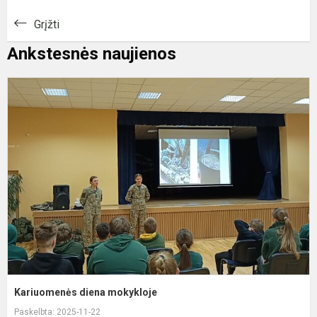
Grįžti
Ankstesnės naujienos
K
d
m
Kariuomenės diena mokykloje
Paskelbta: 2025-11-22