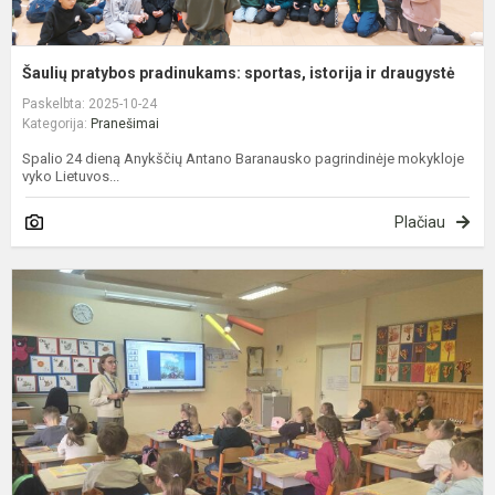
Šaulių pratybos pradinukams: sportas, istorija ir draugystė
Paskelbta: 2025-10-24
Kategorija:
Pranešimai
Spalio 24 dieną Anykščių Antano Baranausko pagrindinėje mokykloje
vyko Lietuvos...
Plačiau
N
p
p