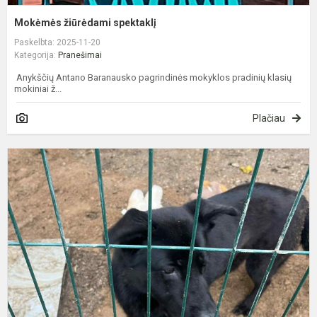
Mokėmės žiūrėdami spektaklį
Paskelbta: 2025-11-20
Kategorija:
Pranešimai
Anykščių Antano Baranausko pagrindinės mokyklos pradinių klasių
mokiniai ž...
Plačiau
P