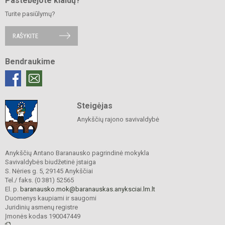
Pastebėjote klaidų?
Turite pasiūlymų?
RAŠYKITE
Bendraukime
Steigėjas
Anykščių rajono savivaldybė
Anykščių Antano Baranausko pagrindinė mokykla
Savivaldybės biudžetinė įstaiga
S. Nėries g. 5, 29145 Anykščiai
Tel./ faks. (0 381) 52565
El. p.
baranausko.mok@baranauskas.anyksciai.lm.lt
Duomenys kaupiami ir saugomi
Juridinių asmenų registre
Įmonės kodas 190047449