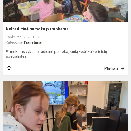
Netradicinė pamoka pirmokams
Paskelbta: 2025-10-23
Kategorija:
Pranešimai
Pirmokams vyko netradicinė pamoka, kurią vedė vaiko teisių
specialistės.
Plačiau
4
S
c