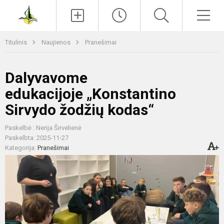
Paieška
Men
Titulinis
Naujienos
Pranešimai
Dalyvavome
edukacijoje „Konstantino
Sirvydo žodžių kodas“
Paskelbė : Nerija Širvelienė
Paskelbta: 2025-11-27
Kategorija:
Pranešimai