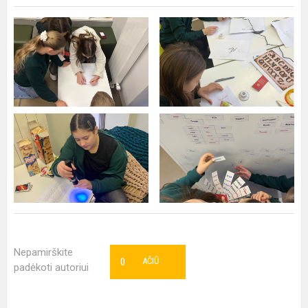
Nepamirškite
0
AČIŪ
padėkoti autoriui