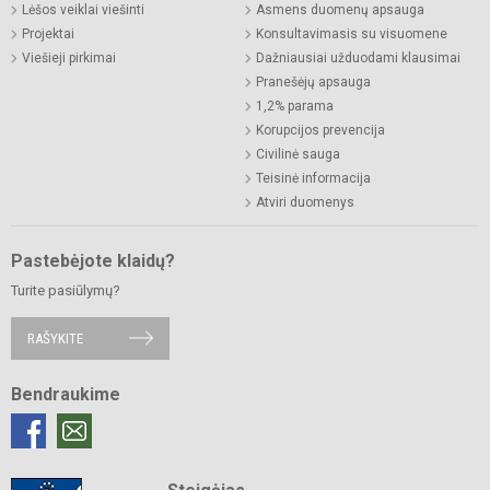
Lėšos veiklai viešinti
Asmens duomenų apsauga
Projektai
Konsultavimasis su visuomene
Viešieji pirkimai
Dažniausiai užduodami klausimai
Pranešėjų apsauga
1,2% parama
Korupcijos prevencija
Civilinė sauga
Teisinė informacija
Atviri duomenys
Pastebėjote klaidų?
Turite pasiūlymų?
RAŠYKITE
Bendraukime