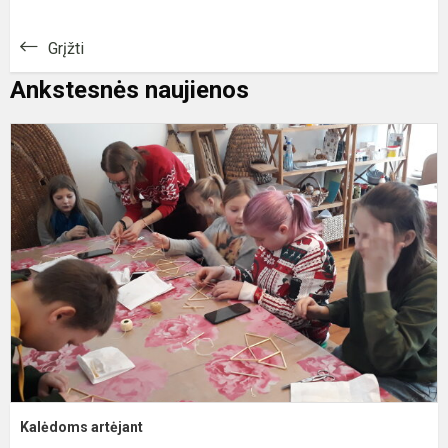
Grįžti
Ankstesnės naujienos
K
a
Kalėdoms artėjant