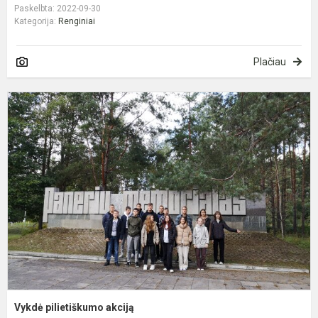
Paskelbta: 2022-09-30
Kategorija:
Renginiai
Plačiau
V
p
a
Vykdė pilietiškumo akciją