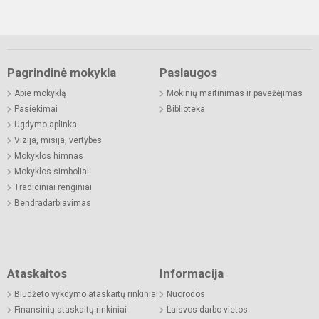
Pagrindinė mokykla
Paslaugos
Apie mokyklą
Mokinių maitinimas ir pavežėjimas
Pasiekimai
Biblioteka
Ugdymo aplinka
Vizija, misija, vertybės
Mokyklos himnas
Mokyklos simboliai
Tradiciniai renginiai
Bendradarbiavimas
Ataskaitos
Informacija
Biudžeto vykdymo ataskaitų rinkiniai
Nuorodos
Finansinių ataskaitų rinkiniai
Laisvos darbo vietos