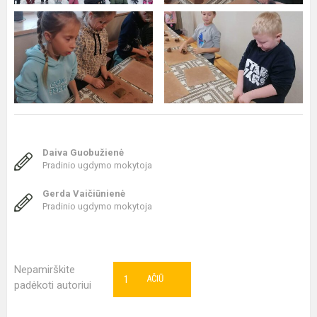
Daiva Guobužienė
Pradinio ugdymo mokytoja
Gerda Vaičiūnienė
Pradinio ugdymo mokytoja
Nepamirškite
1
AČIŪ
padėkoti autoriui