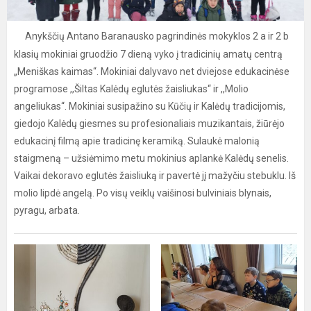
Anykščių Antano Baranausko pagrindinės mokyklos 2 a ir 2 b
klasių mokiniai gruodžio 7 dieną vyko į tradicinių amatų centrą
„Meniškas kaimas“. Mokiniai dalyvavo net dviejose edukacinėse
programose ,,Šiltas Kalėdų eglutės žaisliukas“ ir ,,Molio
angeliukas“. Mokiniai susipažino su Kūčių ir Kalėdų tradicijomis,
giedojo Kalėdų giesmes su profesionaliais muzikantais, žiūrėjo
edukacinį filmą apie tradicinę keramiką. Sulaukė malonią
staigmeną – užsiėmimo metu mokinius aplankė Kalėdų senelis.
Vaikai dekoravo eglutės žaisliuką ir pavertė jį mažyčiu stebuklu. Iš
molio lipdė angelą. Po visų veiklų vaišinosi bulviniais blynais,
pyragu, arbata.