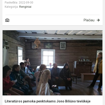
Paskelbta: 2022-09-30
Kategorija:
Renginiai
Plačiau
L
p
p
J
B
t
Literatūros pamoka penktokams Jono Biliūno tėviškėje