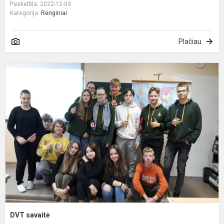
Paskelbta: 2022-12-03
Kategorija:
Renginiai
Plačiau
D
s
DVT savaitė