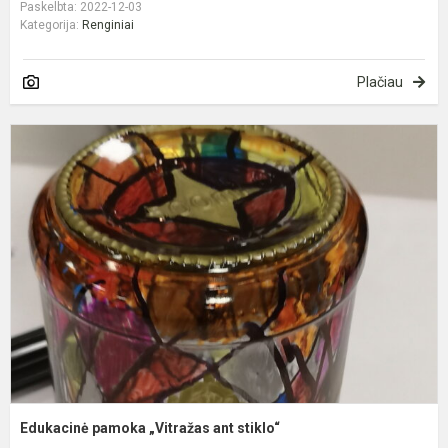
Paskelbta: 2022-12-03
Kategorija:
Renginiai
Plačiau
E
p
„
a
s
Edukacinė pamoka „Vitražas ant stiklo“