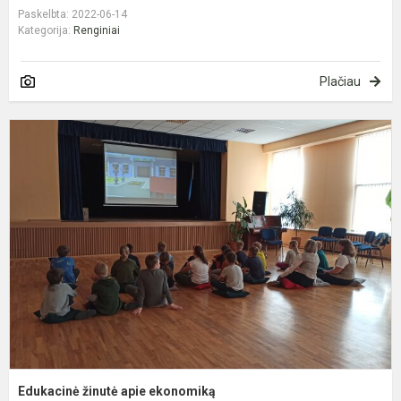
Paskelbta: 2022-06-14
Kategorija:
Renginiai
Plačiau
E
ž
a
e
Edukacinė žinutė apie ekonomiką