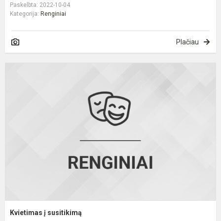
Paskelbta: 2022-10-04
Kategorija:
Renginiai
Plačiau
K
į
s
Kvietimas į susitikimą