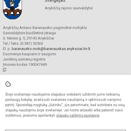
Steigėjas
Anykščių rajono savivaldybė
Anykščių Antano Baranausko pagrindinė mokykla
Savivaldybės biudžetinė įstaiga
S. Nėries g. 5, 29145 Anykščiai
Tel./ faks. (0 381) 52565
El. p.
baranausko.mok@baranauskas.anyksciai.lm.lt
Duomenys kaupiami ir saugomi
Juridinių asmenų registre
Įmonės kodas 190047449
© 2021. Anykščių Antano Baranausko pagrindinė mokykla. Visos teisės
saugomos.
Šioje svetainėje naudojame slapukus siekdami užtikrinti jums teikiamų
Kopijuoti turinį be raštiško mokyklos administracijos sutikimo griežtai
draudžiama.
paslaugų kokybę, analizuoti svetainės naudojimą ir optimizuoti naršymo
patirtį. Spustelėję mygtuką „Sutinku“, jūs patvirtinate, kad sutinkate su visų
Prieinamumo paraiška
Slapukų valdymas
slapukų naudojimu šioje svetainėje. Jei norite atšaukti arba pakeisti savo
sutikimus, prašome apsilankyti
slapukų valdymo puslapyje
.
Sumanus būdas atnaujinti
mokyklos interneto
svetainę