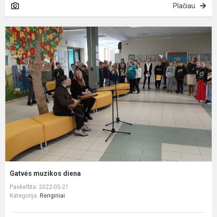
Plačiau
G
m
d
Gatvės muzikos diena
Paskelbta: 2022-05-21
Kategorija:
Renginiai