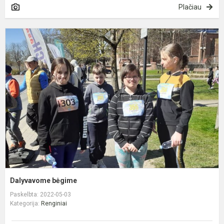
Plačiau
D
b
Dalyvavome bėgime
Paskelbta: 2022-05-03
Kategorija:
Renginiai