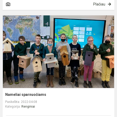
Plačiau
N
s
Nameliai sparnuočiams
Paskelbta: 2022-04-08
Kategorija:
Renginiai