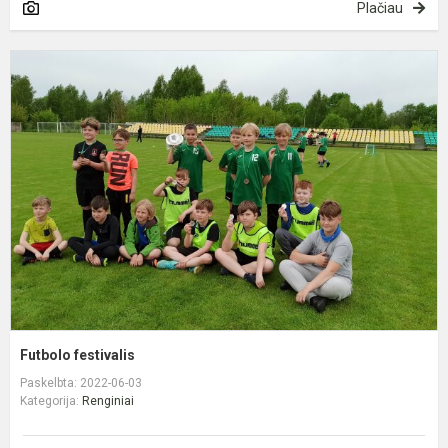
Plačiau
F
f
Futbolo festivalis
Paskelbta: 2022-06-03
Kategorija:
Renginiai