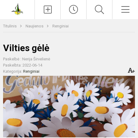
Paieška
Men
Titulinis
Naujienos
Renginiai
Vilties gėlė
Paskelbė : Nerija Širvelienė
Paskelbta: 2022-06-14
Kategorija:
Renginiai