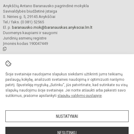
Anykščių Antano Baranausko pagrindinė mokykla
Savivaldybės biudžetinė įstaiga
S. Nėries g. 5, 29145 Anykščiai
Tel./ faks. (0 381) 52565
El. p.
baranausko.mok@baranauskas.anyksciai.lm.lt
Duomenys kaupiami ir saugomi
Juridinių asmenų registre
Įmonės kodas 190047449
© 2021. Anykščių Antano Baranausko pagrindinė mokykla. Visos teisės
saugomos.
Šioje svetainėje naudojame slapukus siekdami užtikrinti jums teikiamų
Kopijuoti turinį be raštiško mokyklos administracijos sutikimo griežtai
draudžiama.
paslaugų kokybę, analizuoti svetainės naudojimą ir optimizuoti naršymo
patirtį. Spustelėję mygtuką „Sutinku“, jūs patvirtinate, kad sutinkate su visų
Prieinamumo paraiška
Slapukų valdymas
slapukų naudojimu šioje svetainėje. Jei norite atšaukti arba pakeisti savo
sutikimus, prašome apsilankyti
slapukų valdymo puslapyje
.
Sumanus būdas atnaujinti
mokyklos interneto
svetainę
NUSTATYMAI
NESUTINKU