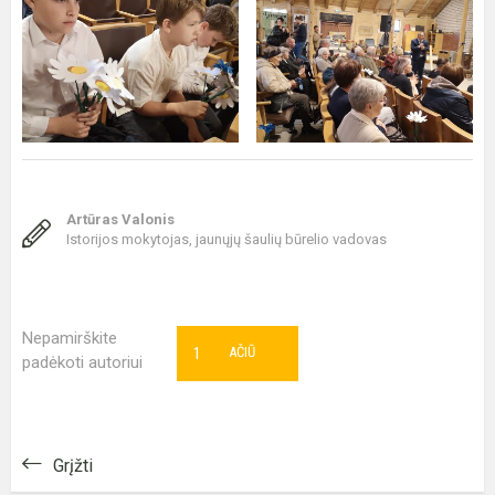
Artūras Valonis
Istorijos mokytojas, jaunųjų šaulių būrelio vadovas
Nepamirškite
1
AČIŪ
padėkoti autoriui
Grįžti