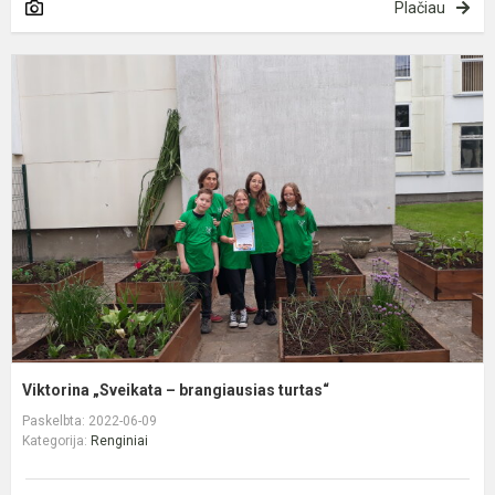
Plačiau
V
„
–
b
t
Viktorina „Sveikata – brangiausias turtas“
Paskelbta: 2022-06-09
Kategorija:
Renginiai