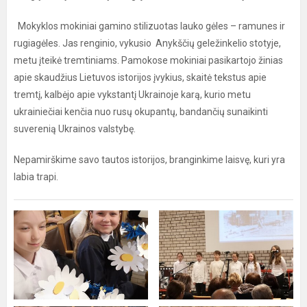
Mokyklos mokiniai gamino stilizuotas lauko gėles – ramunes ir
rugiagėles. Jas renginio, vykusio Anykščių geležinkelio stotyje,
metu įteikė tremtiniams. Pamokose mokiniai pasikartojo žinias
apie skaudžius Lietuvos istorijos įvykius, skaitė tekstus apie
tremtį, kalbėjo apie vykstantį Ukrainoje karą, kurio metu
ukrainiečiai kenčia nuo rusų okupantų, bandančių sunaikinti
suverenią Ukrainos valstybę.
Nepamirškime savo tautos istorijos, branginkime laisvę, kuri yra
labia trapi.