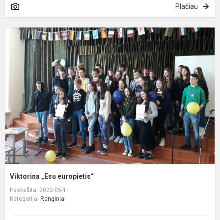
Plačiau
V
„
e
Viktorina „Esu europietis“
Paskelbta: 2022-05-11
Kategorija:
Renginiai