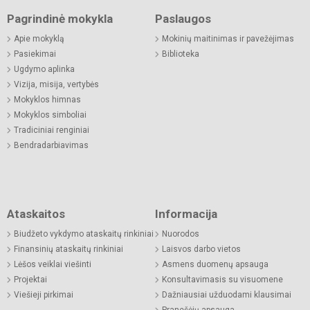
Pagrindinė mokykla
Paslaugos
Apie mokyklą
Mokinių maitinimas ir pavežėjimas
Pasiekimai
Biblioteka
Ugdymo aplinka
Vizija, misija, vertybės
Mokyklos himnas
Mokyklos simboliai
Tradiciniai renginiai
Bendradarbiavimas
Ataskaitos
Informacija
Biudžeto vykdymo ataskaitų rinkiniai
Nuorodos
Finansinių ataskaitų rinkiniai
Laisvos darbo vietos
Lėšos veiklai viešinti
Asmens duomenų apsauga
Projektai
Konsultavimasis su visuomene
Viešieji pirkimai
Dažniausiai užduodami klausimai
Pranešėjų apsauga