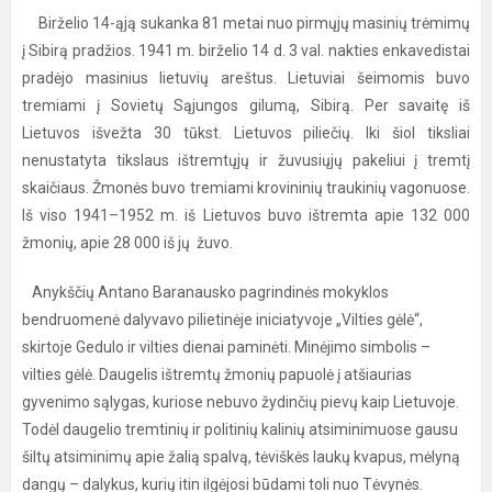
Birželio 14-ąją sukanka 81 metai nuo pirmųjų masinių trėmimų
į Sibirą pradžios. 1941 m. birželio 14 d. 3 val. nakties enkavedistai
pradėjo masinius lietuvių areštus. Lietuviai šeimomis buvo
tremiami į Sovietų Sąjungos gilumą, Sibirą. Per savaitę iš
Lietuvos išvežta 30 tūkst. Lietuvos piliečių. Iki šiol tiksliai
nenustatyta tikslaus ištremtųjų ir žuvusiųjų pakeliui į tremtį
skaičiaus. Žmonės buvo tremiami krovininių traukinių vagonuose.
Iš viso 1941–1952 m. iš Lietuvos buvo ištremta apie 132 000
žmonių, apie 28 000 iš jų žuvo.
Anykščių Antano Baranausko pagrindinės mokyklos
bendruomenė dalyvavo pilietinėje iniciatyvoje „Vilties gėlė“,
skirtoje Gedulo ir vilties dienai paminėti. Minėjimo simbolis –
vilties gėlė. Daugelis ištremtų žmonių papuolė į atšiaurias
gyvenimo sąlygas, kuriose nebuvo žydinčių pievų kaip Lietuvoje.
Todėl daugelio tremtinių ir politinių kalinių atsiminimuose gausu
šiltų atsiminimų apie žalią spalvą, tėviškės laukų kvapus, mėlyną
dangų – dalykus, kurių itin ilgėjosi būdami toli nuo Tėvynės.