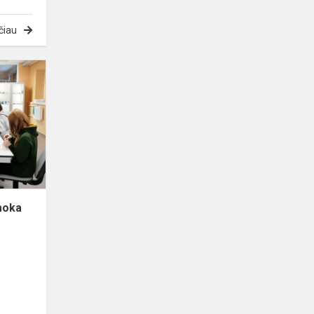
čiau
Netradicinė
chemijos
pamoka
moka