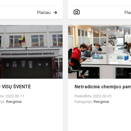
Plačiau
Pla
MŪSŲ
VISŲ
ŠVENTĖ
 VISŲ ŠVENTĖ
Netradicinė chemijos pa
ta: 2022-02-11
Paskelbta: 2022-02-01
ija:
Renginiai
Kategorija:
Renginiai