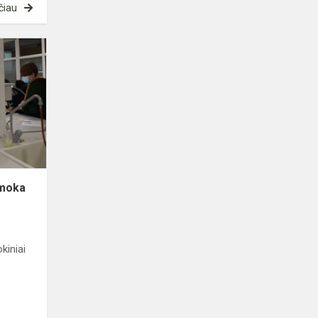
čiau
Netradicinė
biologijos
pamoka
amoka
kiniai