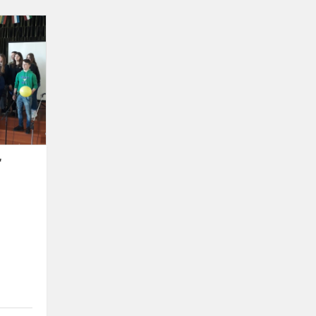
Viktorina
„Esu
europietis“
“