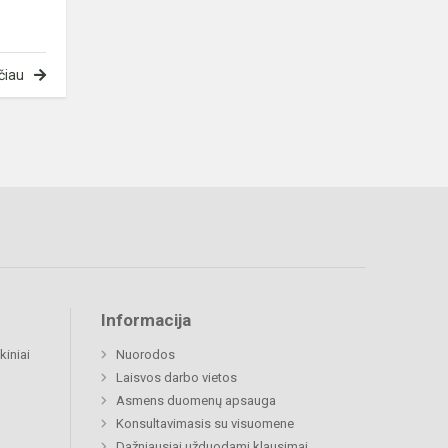
čiau
Informacija
kiniai
Nuorodos
Laisvos darbo vietos
Asmens duomenų apsauga
Konsultavimasis su visuomene
Dažniausiai užduodami klausimai