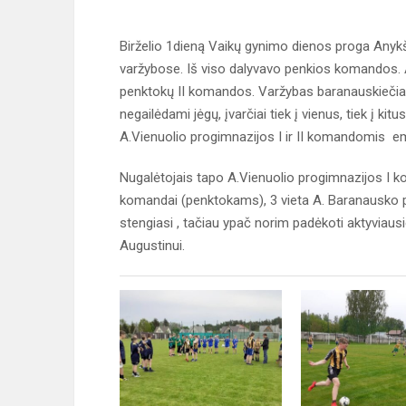
Birželio 1dieną Vaikų gynimo dienos proga Anykš
varžybose. Iš viso dalyvavo penkios komandos. 
penktokų II komandos. Varžybas baranauskiečiai 
negailėdami jėgų, įvarčiai tiek į vienus, tiek į k
A.Vienuolio progimnazijos I ir II komandomis emo
Nugalėtojais tapo A.Vienuolio progimnazijos I k
komandai (penktokams), 3 vieta A. Baranausko p
stengiasi , tačiau ypač norim padėkoti aktyviausie
Augustinui.