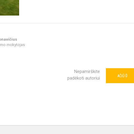
onavičius
dymo mokytojas
Nepamirškite
0
AČIŪ
padėkoti autoriui