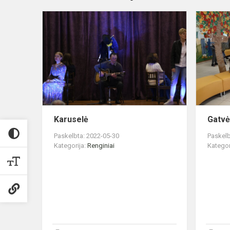
Karuselė
Karuselė
Gatvė
Paskelbta: 2022-05-30
Paskelb
Kategorija:
Renginiai
Kategor