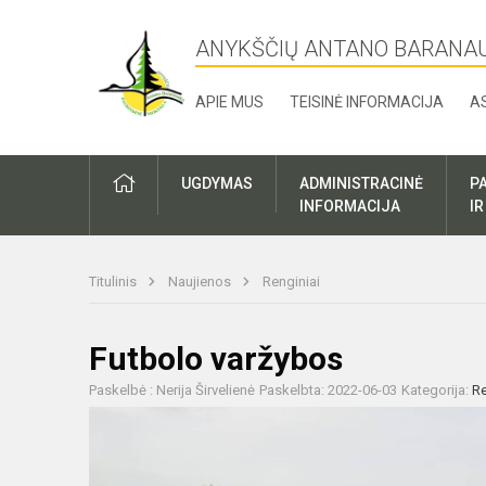
ANYKŠČIŲ ANTANO BARANA
APIE MUS
TEISINĖ INFORMACIJA
A
UGDYMAS
ADMINISTRACINĖ
P
INFORMACIJA
I
Titulinis
Naujienos
Renginiai
Futbolo varžybos
Paskelbė : Nerija Širvelienė
Paskelbta: 2022-06-03
Kategorija:
Re