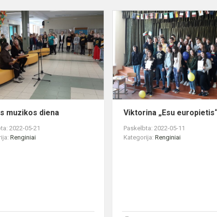
Gatvės
muzikos
diena
s muzikos diena
Viktorina „Esu europietis
ta: 2022-05-21
Paskelbta: 2022-05-11
ija:
Renginiai
Kategorija:
Renginiai