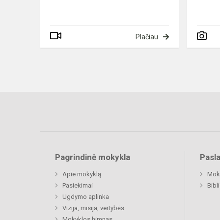
Plačiau
Pagrindinė mokykla
Pasl
Apie mokyklą
Moki
Pasiekimai
Bibl
Ugdymo aplinka
Vizija, misija, vertybės
Mokyklos himnas