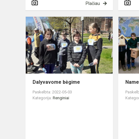
Plačiau
Dalyvavom
bėgime
Dalyvavome bėgime
Namel
Paskelbta: 2022-05-03
Paskelb
Kategorija:
Renginiai
Kategor