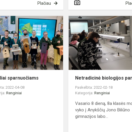
Plačiau
Pla
e
Nameliai
sparnuočiams
iai sparnuočiams
Netradicinė biologijos p
ta: 2022-04-08
Paskelbta: 2022-02-18
ija:
Renginiai
Kategorija:
Renginiai
Vasario 8 dieną, 8a klasės mo
vyko į Anykščių Jono Biliūno
gimnazijos labo...