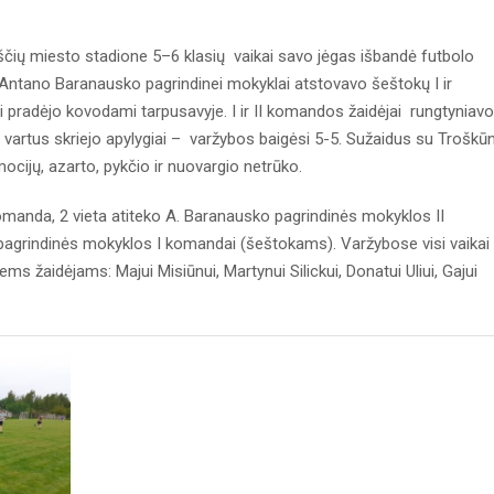
čių miesto stadione 5–6 klasių vaikai savo jėgas išbandė futbolo
Antano Baranausko pagrindinei mokyklai atstovavo šeštokų I ir
pradėjo kovodami tarpusavyje. I ir II komandos žaidėjai rungtyniavo
itus vartus skriejo apylygiai – varžybos baigėsi 5-5. Sužaidus su Troškū
cijų, azarto, pykčio ir nuovargio netrūko.
omanda, 2 vieta atiteko A. Baranausko pagrindinės mokyklos II
agrindinės mokyklos I komandai (šeštokams). Varžybose visi vaikai
ms žaidėjams: Majui Misiūnui, Martynui Silickui, Donatui Uliui, Gajui