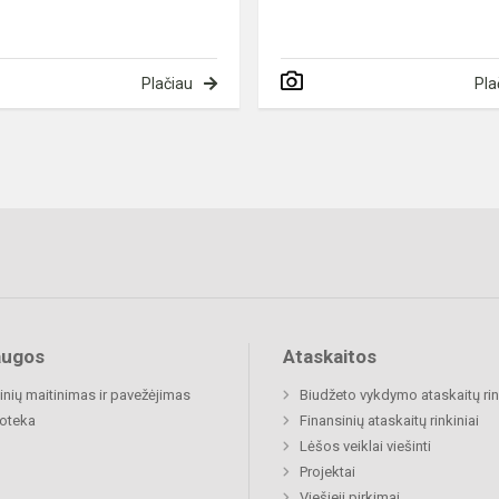
Plačiau
Pla
augos
Ataskaitos
nių maitinimas ir pavežėjimas
Biudžeto vykdymo ataskaitų rin
ioteka
Finansinių ataskaitų rinkiniai
Lėšos veiklai viešinti
Projektai
Viešieji pirkimai