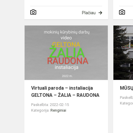
Plačiau
Virtuali
paroda
–
instaliacija
GELTONA
–
ŽALIA
–
RAUDONA
Virtuali paroda – instaliacija
MŪSŲ
GELTONA – ŽALIA – RAUDONA
Paskelb
Kategor
Paskelbta: 2022-02-15
Kategorija:
Renginiai