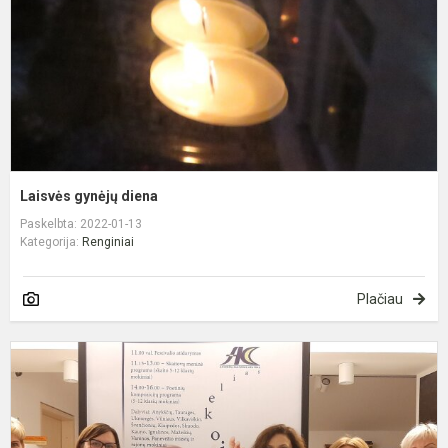
Laisvės gynėjų diena
Paskelbta: 2022-01-13
Kategorija:
Renginiai
Plačiau
A
i
m
m
t