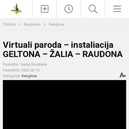
Paieška
Men
Titulinis
Naujienos
Renginiai
Virtuali paroda – instaliacija
GELTONA – ŽALIA – RAUDONA
Paskelbė : Nerija Širvelienė
Paskelbta: 2022-02-15
Kategorija:
Renginiai