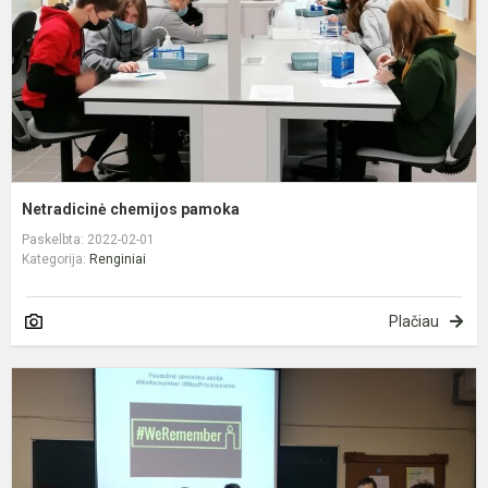
Netradicinė chemijos pamoka
Paskelbta: 2022-02-01
Kategorija:
Renginiai
Plačiau
M
p