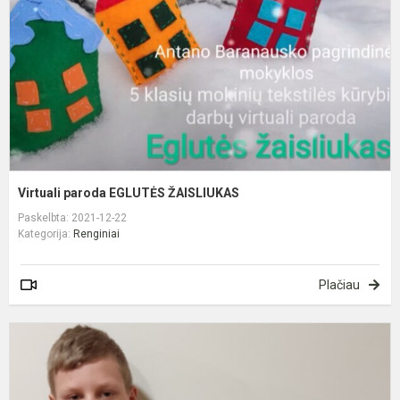
Virtuali paroda EGLUTĖS ŽAISLIUKAS
Paskelbta: 2021-12-22
Kategorija:
Renginiai
Plačiau
G
p
p
p