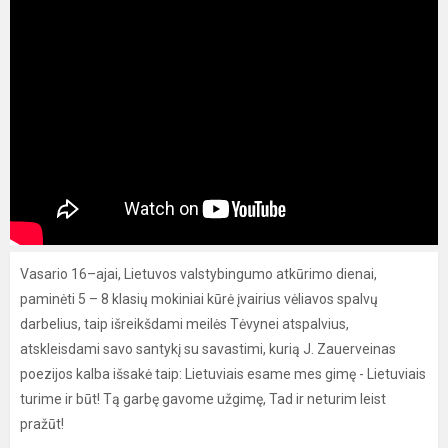
Vasario 16–ajai, Lietuvos valstybingumo atkūrimo dienai,
paminėti 5 – 8 klasių mokiniai kūrė įvairius vėliavos spalvų
darbelius, taip išreikšdami meilės Tėvynei atspalvius,
atskleisdami savo santykį su savastimi, kurią J. Zauerveinas
poezijos kalba išsakė taip: Lietuviais esame mes gimę - Lietuviais
turime ir būt! Tą garbę gavome užgimę, Tad ir neturim leist
pražūt!