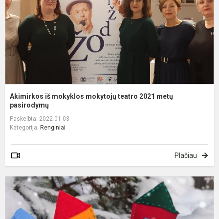
2
m
p
Akimirkos iš mokyklos mokytojų teatro 2021 metų
pasirodymų
Paskelbta: 2022-01-03
Kategorija:
Renginiai
Plačiau
V
p
E
Ž