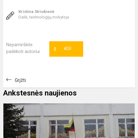
Kristina Striukienė
Dailė, technologijų mokytoja
Nepamirškite
0
AČIŪ
padėkoti autoriui
Grįžti
Ankstesnės naujienos
M
V
Š