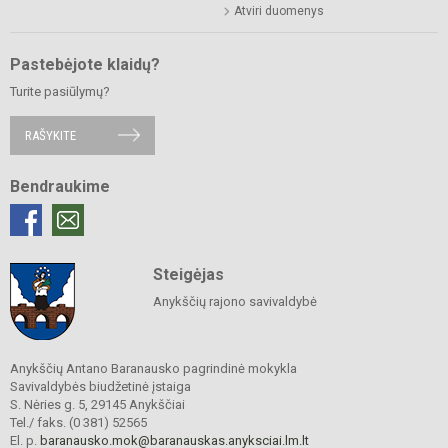
Atviri duomenys
Pastebėjote klaidų?
Turite pasiūlymų?
RAŠYKITE
Bendraukime
Steigėjas
Anykščių rajono savivaldybė
Anykščių Antano Baranausko pagrindinė mokykla
Savivaldybės biudžetinė įstaiga
S. Nėries g. 5, 29145 Anykščiai
Tel./ faks. (0 381) 52565
El. p.
baranausko.mok@baranauskas.anyksciai.lm.lt