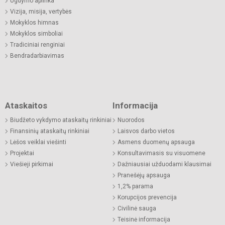
Ugdymo aplinka
Vizija, misija, vertybės
Mokyklos himnas
Mokyklos simboliai
Tradiciniai renginiai
Bendradarbiavimas
Ataskaitos
Informacija
Biudžeto vykdymo ataskaitų rinkiniai
Nuorodos
Finansinių ataskaitų rinkiniai
Laisvos darbo vietos
Lėšos veiklai viešinti
Asmens duomenų apsauga
Projektai
Konsultavimasis su visuomene
Viešieji pirkimai
Dažniausiai užduodami klausimai
Pranešėjų apsauga
1,2% parama
Korupcijos prevencija
Civilinė sauga
Teisinė informacija