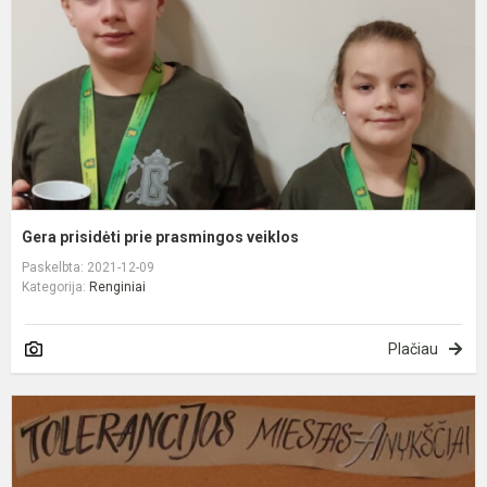
v
Gera prisidėti prie prasmingos veiklos
Paskelbta: 2021-12-09
Kategorija:
Renginiai
Plačiau
T
m