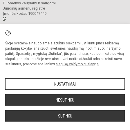
Duomenys kaupiami ir saugomi
Juridinių asmenų registre
Įmonės kodas 190047449
© 2021. Anykščių Antano Baranausko pagrindinė mokykla. Visos teisės
saugomos.
Šioje svetainėje naudojame slapukus siekdami užtikrinti jums teikiamų
Kopijuoti turinį be raštiško mokyklos administracijos sutikimo griežtai
draudžiama.
paslaugų kokybę, analizuoti svetainės naudojimą ir optimizuoti naršymo
patirtį. Spustelėję mygtuką „Sutinku“, jūs patvirtinate, kad sutinkate su visų
Prieinamumo paraiška
Slapukų valdymas
slapukų naudojimu šioje svetainėje. Jei norite atšaukti arba pakeisti savo
sutikimus, prašome apsilankyti
slapukų valdymo puslapyje
.
Sumanus būdas atnaujinti
mokyklos interneto
svetainę
NUSTATYMAI
NESUTINKU
SUTINKU