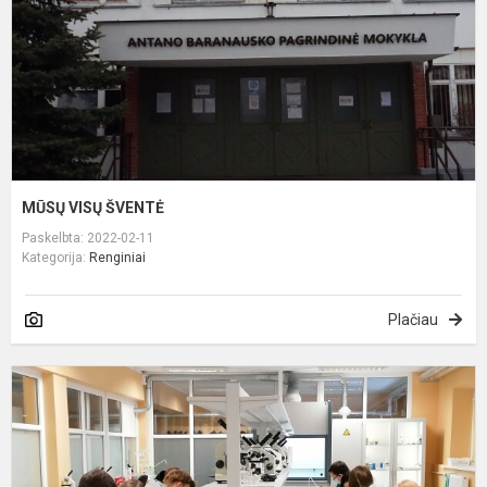
MŪSŲ VISŲ ŠVENTĖ
Paskelbta: 2022-02-11
Kategorija:
Renginiai
Plačiau
N
c
p