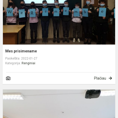
Mes prisimename
Paskelbta: 2022-01-27
Kategorija:
Renginiai
Plačiau
A
k
d