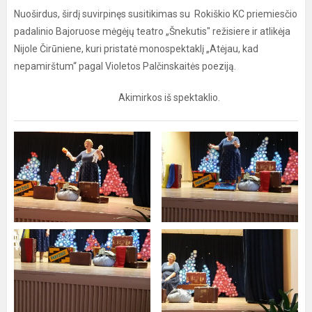
Nuoširdus, širdį suvirpinęs susitikimas su Rokiškio KC priemiesčio
padalinio Bajoruose mėgėjų teatro „Šnekutis" režisiere ir atlikėja
Nijole Čirūniene, kuri pristatė monospektaklį „Atėjau, kad
nepamirštum“ pagal Violetos Palčinskaitės poeziją.
Akimirkos iš spektaklio.