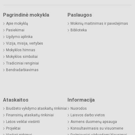
Pagrindinė mokykla
Paslaugos
Apie mokyklą
Mokinių maitinimas ir pavežėjimas
Pasiekimai
Biblioteka
Ugdymo aplinka
Vizija, misija, vertybės
Mokyklos himnas
Mokyklos simboliai
Tradiciniai renginiai
Bendradarbiavimas
Ataskaitos
Informacija
Biudžeto vykdymo ataskaitų rinkiniai
Nuorodos
Finansinių ataskaitų rinkiniai
Laisvos darbo vietos
Lėšos veiklai viešinti
Asmens duomenų apsauga
Projektai
Konsultavimasis su visuomene
Viešieji pirkimai
Dažniausiai užduodami klausimai