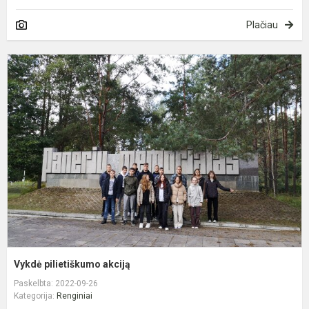
Plačiau
V
p
a
Vykdė pilietiškumo akciją
Paskelbta: 2022-09-26
Kategorija:
Renginiai