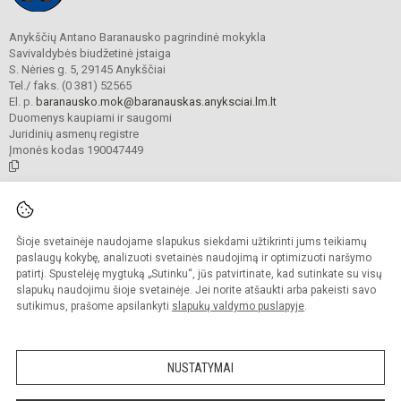
Anykščių Antano Baranausko pagrindinė mokykla
Savivaldybės biudžetinė įstaiga
S. Nėries g. 5, 29145 Anykščiai
Tel./ faks. (0 381) 52565
El. p.
baranausko.mok@baranauskas.anyksciai.lm.lt
Duomenys kaupiami ir saugomi
Juridinių asmenų registre
Įmonės kodas 190047449
© 2021. Anykščių Antano Baranausko pagrindinė mokykla. Visos teisės
saugomos.
Šioje svetainėje naudojame slapukus siekdami užtikrinti jums teikiamų
Kopijuoti turinį be raštiško mokyklos administracijos sutikimo griežtai
draudžiama.
paslaugų kokybę, analizuoti svetainės naudojimą ir optimizuoti naršymo
patirtį. Spustelėję mygtuką „Sutinku“, jūs patvirtinate, kad sutinkate su visų
Prieinamumo paraiška
Slapukų valdymas
slapukų naudojimu šioje svetainėje. Jei norite atšaukti arba pakeisti savo
sutikimus, prašome apsilankyti
slapukų valdymo puslapyje
.
Sumanus būdas atnaujinti
mokyklos interneto
svetainę
NUSTATYMAI