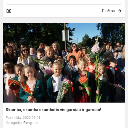
Plačiau
S
s
s
v
g
ir
g
Skamba, skamba skambutis vis garsiau ir garsiau!
Paskelbta: 2022-09-01
Kategorija:
Renginiai