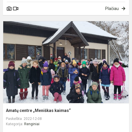
Plačiau
A
c
„
k
Amatų centre „Meniškas kaimas“
Paskelbta: 2022-12-08
Kategorija:
Renginiai