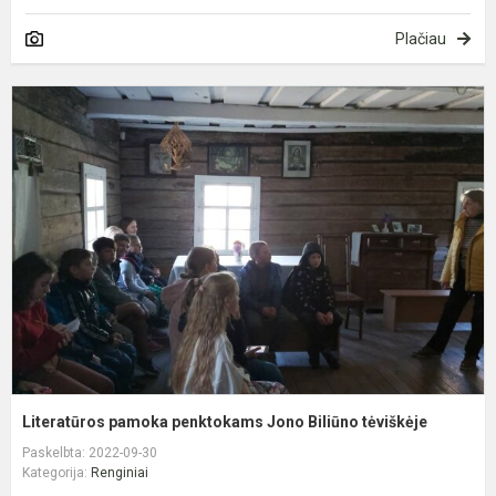
Plačiau
L
p
p
J
B
t
Literatūros pamoka penktokams Jono Biliūno tėviškėje
Paskelbta: 2022-09-30
Kategorija:
Renginiai