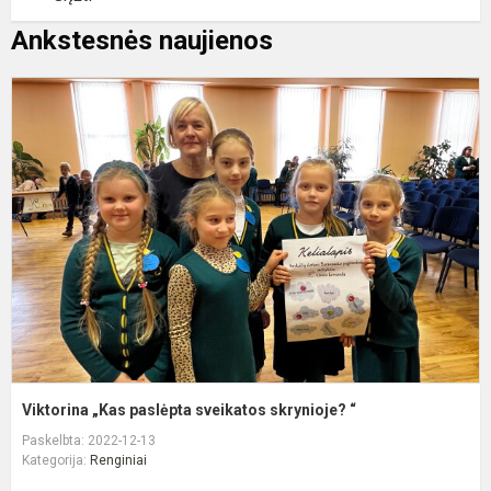
Ankstesnės naujienos
V
„
p
s
s
“
Viktorina „Kas paslėpta sveikatos skrynioje? “
Paskelbta: 2022-12-13
Kategorija:
Renginiai