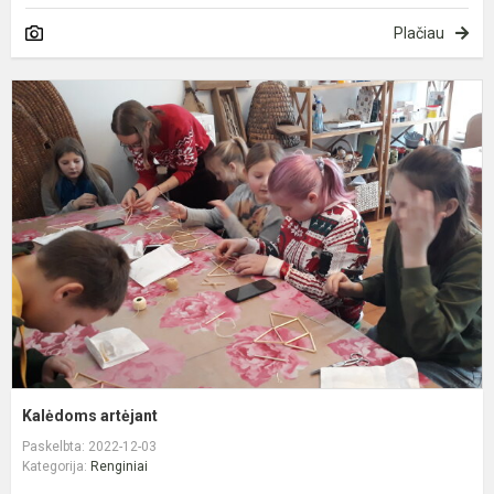
Plačiau
K
a
Kalėdoms artėjant
Paskelbta: 2022-12-03
Kategorija:
Renginiai