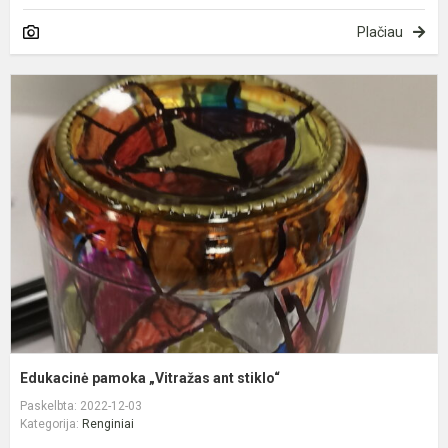
Plačiau
E
p
„
a
s
Edukacinė pamoka „Vitražas ant stiklo“
Paskelbta: 2022-12-03
Kategorija:
Renginiai