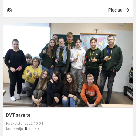
Plačiau
D
s
DVT savaitė
Paskelbta: 2022-10-04
Kategorija:
Renginiai