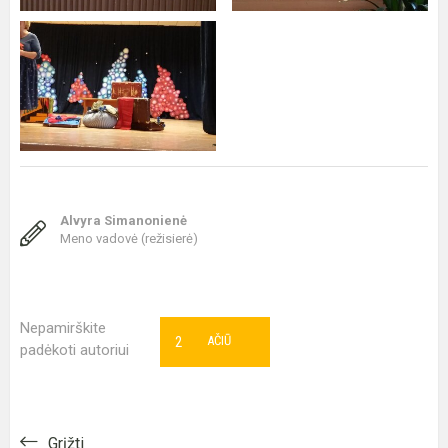
Alvyra Simanonienė
Meno vadovė (režisierė)
Nepamirškite
2
AČIŪ
padėkoti autoriui
Grįžti