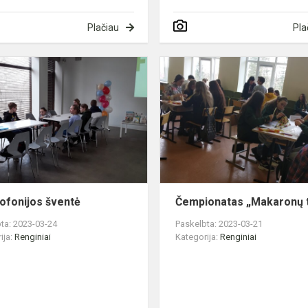
Plačiau
Pla
Frankofonijos
šventė
ofonijos šventė
Čempionatas „Makaronų ti
ta: 2023-03-24
Paskelbta: 2023-03-21
ija:
Renginiai
Kategorija:
Renginiai