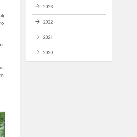
2023
olį
2022
aro
2021
io
2020
as,
um,