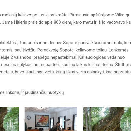
mokinių keliavo po Lenkijos kraštą. Pirmiausia apžiūrėjome Vilko gu
. Jame Hitleris praleido apie 800 dienų karo metu ir iš jo vadovavo k
tektūra, fontanais ir net ledais. Sopote pasivaikščiojome molu, kur
chtomis, saulėlydžiu. Pernakvoję Sopote, keliavome toliau. Lankėmės
iejuje 2 valandos prabėgo nepastebimai. Kai audiogidas veda nuo
mesnius dalykus, net nepastebi, kad jau laikas keliauti toliau. Štuthof
etais, buvo siaubinga vieta, kurią tikrai verta aplankyti, kad suprast
me linksmų ir jaudinančių nuotykių.