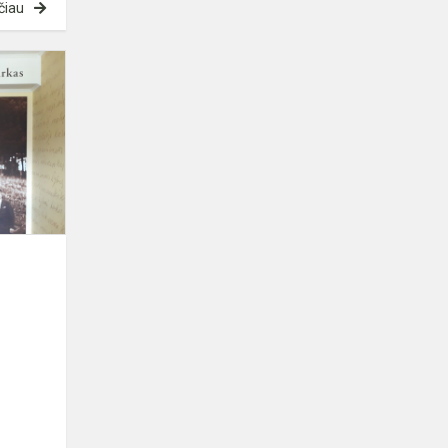
čiau
Anykščių
rajono
mokinių
konferencija
„Mokinių
gamtotyriniai...