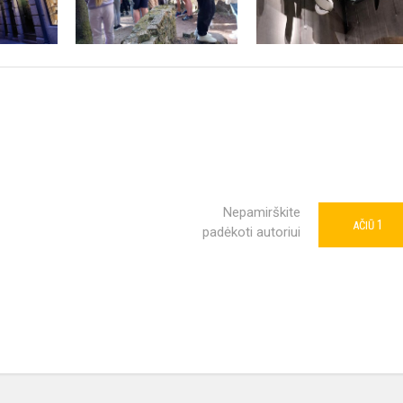
Nepamirškite
1
AČIŪ
padėkoti autoriui