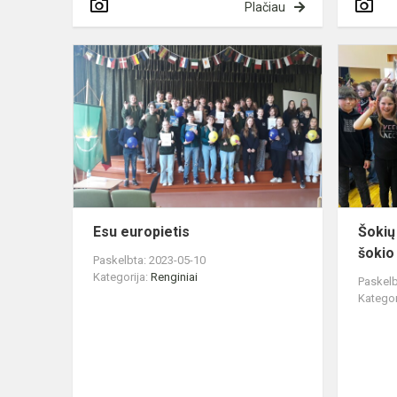
Plačiau
Esu
europietis
Esu europietis
Šokių
šokio
Paskelbta: 2023-05-10
Kategorija:
Renginiai
Paskelb
Kategor