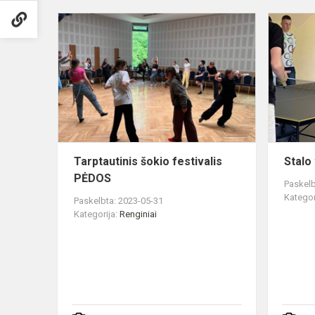
Tarptautinis
šokio
festivalis
PĖDOS
Tarptautinis šokio festivalis
Stalo
PĖDOS
Paskelb
Kategor
Paskelbta: 2023-05-31
Kategorija:
Renginiai