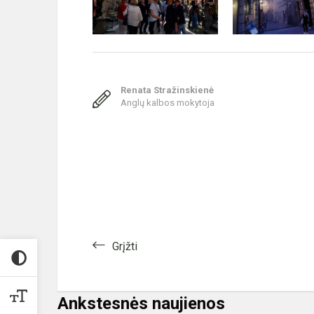
Renata Stražinskienė
Anglų kalbos mokytoja
Grįžti
Ankstesnės naujienos