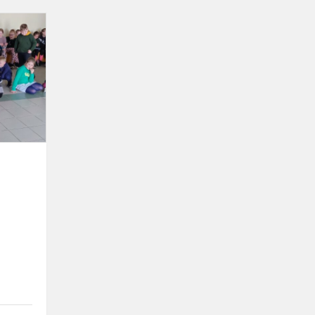
Gatvės
muzikos
diena