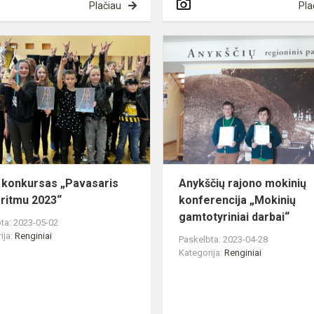
Plačiau
Pla
Šokių
konkursas
„Pavasaris
šokio
ritmu
2023“
 konkursas „Pavasaris
Anykščių rajono mokinių
 ritmu 2023“
konferencija „Mokinių
gamtotyriniai darbai“
ta: 2023-05-02
ija:
Renginiai
Paskelbta: 2023-04-28
Kategorija:
Renginiai