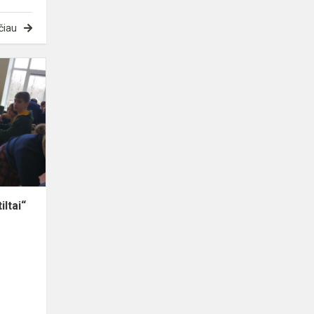
čiau
Čempionatas
„Makaronų
tiltai“
ltai“