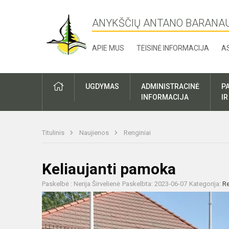
ANYKŠČIŲ ANTANO BARANA
APIE MUS
TEISINĖ INFORMACIJA
A
UGDYMAS
ADMINISTRACINĖ
P
INFORMACIJA
I
Titulinis
Naujienos
Renginiai
Keliaujanti pamoka
Paskelbė : Nerija Širvelienė
Paskelbta: 2023-06-07
Kategorija:
Re