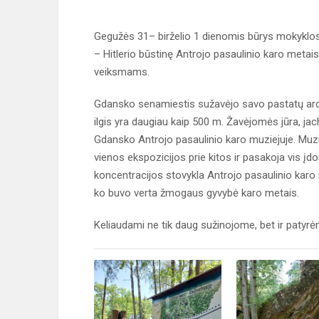
Gegužės 31– birželio 1 dienomis būrys mokyklos 
– Hitlerio būstinę Antrojo pasaulinio karo metais
veiksmams.
Gdansko senamiestis sužavėjo savo pastatų archi
ilgis yra daugiau kaip 500 m. Žavėjomės jūra, ja
Gdansko Antrojo pasaulinio karo muziejuje. Muz
vienos ekspozicijos prie kitos ir pasakoja vis įdo
koncentracijos stovykla Antrojo pasaulinio karo m
ko buvo verta žmogaus gyvybė karo metais.
Keliaudami ne tik daug sužinojome, bet ir patyrė