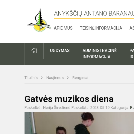
ANYKŠČIŲ ANTANO BARANA
APIE MUS
TEISINĖ INFORMACIJA
A
UGDYMAS
ADMINISTRACINĖ
P
INFORMACIJA
I
Titulinis
Naujienos
Renginiai
Gatvės muzikos diena
Paskelbė : Nerija Širvelienė
Paskelbta: 2023-05-19
Kategorija:
Re