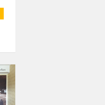
Anykščių
rajono
mokinių
konferencija
„Mokinių
gamtotyriniai...