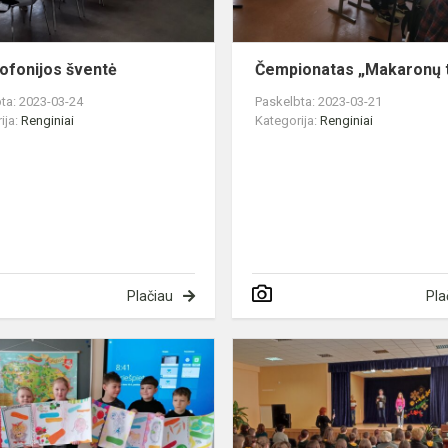
ofonijos šventė
Čempionatas „Makaronų ti
ta: 2023-03-24
Paskelbta: 2023-03-21
ija:
Renginiai
Kategorija:
Renginiai
Plačiau
Pla
s
Mįslių
popietė
us