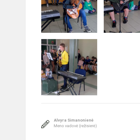
Alvyra Simanonienė
Meno vadovė (režisierė)