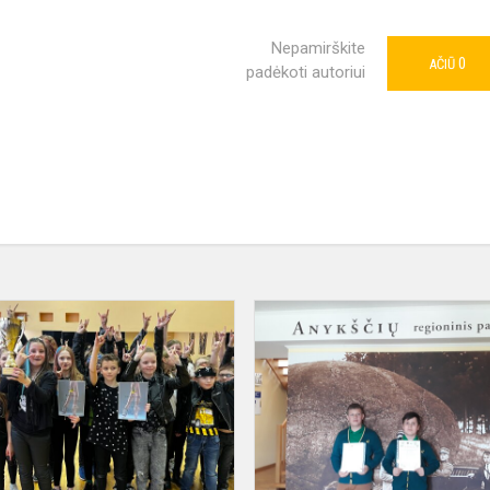
Nepamirškite
0
AČIŪ
padėkoti autoriui
Šokių
konkursas
„Pavasaris
šokio
ritmu
2023“