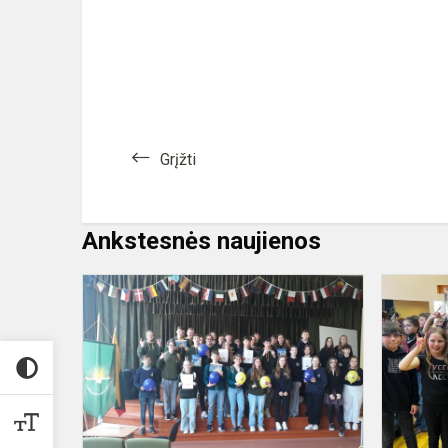
Grįžti
Ankstesnės naujienos
Esu
europietis