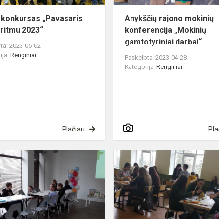
 konkursas „Pavasaris
Anykščių rajono mokinių
 ritmu 2023“
konferencija „Mokinių
gamtotyriniai darbai“
ta: 2023-05-02
ija:
Renginiai
Paskelbta: 2023-04-28
Kategorija:
Renginiai
Plačiau
Pla
Frankofonijos
šventė