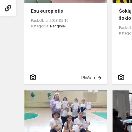
Esu europietis
Šokių
šokio
Paskelbta: 2023-05-10
Kategorija:
Renginiai
Paskelb
Kategor
Plačiau
Velykinis
krepšinio
turnyras