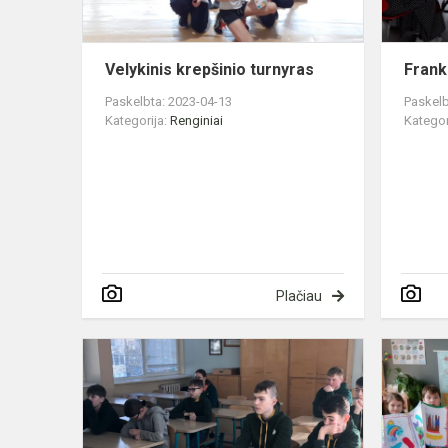
Velykinis krepšinio turnyras
Frank
Paskelbta: 2023-04-13
Paskelb
Kategorija:
Renginiai
Kategor
Plačiau
Matematinė
varžytuvės
akademiko
Vytauto
Statulevičia