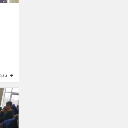
čiau
Čempionatas
„Makaronų
tiltai“