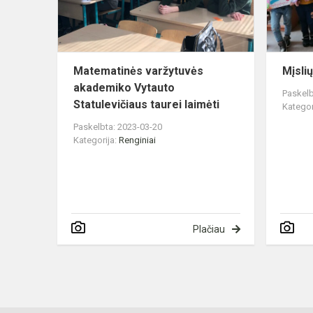
tau...
Matematinės varžytuvės
Mįsli
akademiko Vytauto
Paskelb
Statulevičiaus taurei laimėti
Kategor
Paskelbta: 2023-03-20
Kategorija:
Renginiai
Plačiau