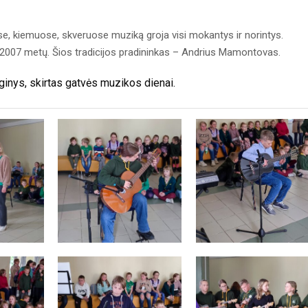
e, kiemuose, skveruose muziką groja visi mokantys ir norintys.
2007 metų. Šios tradicijos pradininkas – Andrius Mamontovas.
inys, skirtas gatvės muzikos dienai.