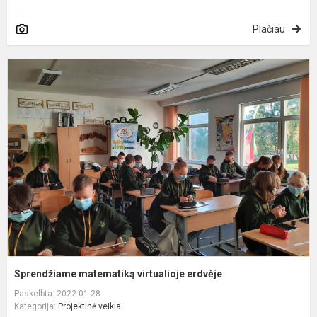
Plačiau
S
m
v
e
Sprendžiame matematiką virtualioje erdvėje
Paskelbta: 2022-01-28
Kategorija:
Projektinė veikla