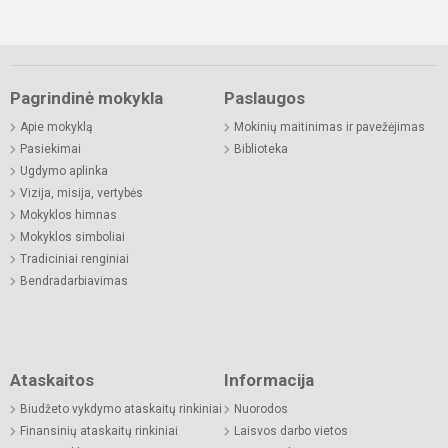
Pagrindinė mokykla
Paslaugos
Apie mokyklą
Mokinių maitinimas ir pavežėjimas
Pasiekimai
Biblioteka
Ugdymo aplinka
Vizija, misija, vertybės
Mokyklos himnas
Mokyklos simboliai
Tradiciniai renginiai
Bendradarbiavimas
Ataskaitos
Informacija
Biudžeto vykdymo ataskaitų rinkiniai
Nuorodos
Finansinių ataskaitų rinkiniai
Laisvos darbo vietos