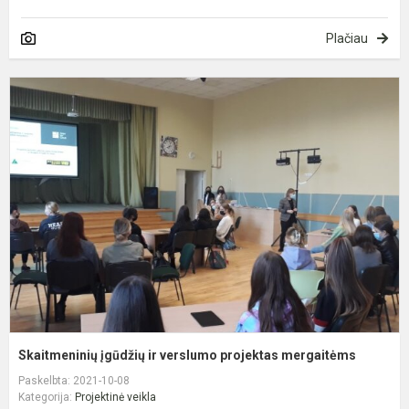
Plačiau
S
į
ir
v
p
m
Skaitmeninių įgūdžių ir verslumo projektas mergaitėms
Paskelbta: 2021-10-08
Kategorija:
Projektinė veikla