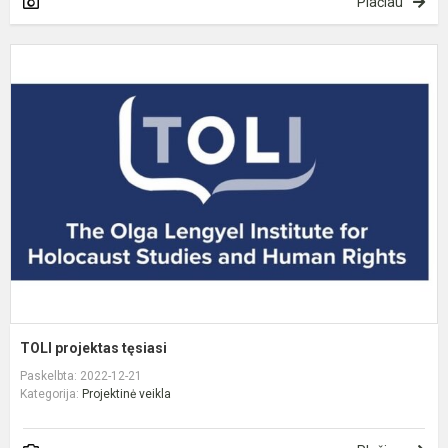
Plačiau
T
p
t
TOLI projektas tęsiasi
Paskelbta: 2022-12-21
Kategorija:
Projektinė veikla