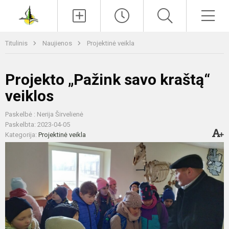
Paieška
Men
Titulinis
Naujienos
Projektinė veikla
Projekto „Pažink savo kraštą“
veiklos
Paskelbė : Nerija Širvelienė
Paskelbta: 2023-04-05
Kategorija:
Projektinė veikla