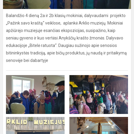
Balandžio 4 dieną 2a ir 2b klasių mokiniai, dalyvaudami projekto
„Pažink savo kraštą“ veiklose, aplankė Arklio muziejų. Mokiniai
apžiūrėjo muziejuje esančias ekspozicijas, susipažino, kaip
seniau gyveno ir kuo vertėsi Anykščių krašto žmonės. Dalyvavo
edukacijoje „Bitelė ratuota“. Daugiau sužinojo apie senosios
bitininkystės tradiciją, apie bičių produktus, jų naudą ir pritaikymą
senovėje bei dabartyje