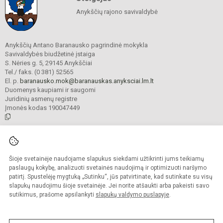
Anykščių rajono savivaldybė
Anykščių Antano Baranausko pagrindinė mokykla
Savivaldybės biudžetinė įstaiga
S. Nėries g. 5, 29145 Anykščiai
Tel./ faks. (0 381) 52565
El. p.
baranausko.mok@baranauskas.anyksciai.lm.lt
Duomenys kaupiami ir saugomi
Juridinių asmenų registre
Įmonės kodas 190047449
© 2021. Anykščių Antano Baranausko pagrindinė mokykla. Visos teisės
saugomos.
Šioje svetainėje naudojame slapukus siekdami užtikrinti jums teikiamų
Kopijuoti turinį be raštiško mokyklos administracijos sutikimo griežtai
draudžiama.
paslaugų kokybę, analizuoti svetainės naudojimą ir optimizuoti naršymo
patirtį. Spustelėję mygtuką „Sutinku“, jūs patvirtinate, kad sutinkate su visų
Prieinamumo paraiška
Slapukų valdymas
slapukų naudojimu šioje svetainėje. Jei norite atšaukti arba pakeisti savo
sutikimus, prašome apsilankyti
slapukų valdymo puslapyje
.
Sumanus būdas atnaujinti
mokyklos interneto
svetainę