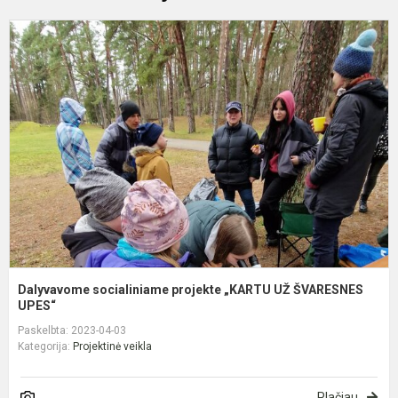
D
s
p
„
U
Š
U
Dalyvavome socialiniame projekte „KARTU UŽ ŠVARESNES
UPES“
Paskelbta: 2023-04-03
Kategorija:
Projektinė veikla
Plačiau