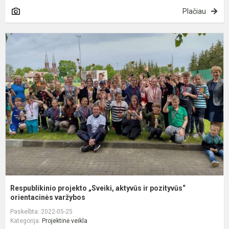
Plačiau
R
p
„
a
ir
p
or
Respublikinio projekto „Sveiki, aktyvūs ir pozityvūs“
orientacinės varžybos
Paskelbta: 2022-05-25
Kategorija:
Projektinė veikla