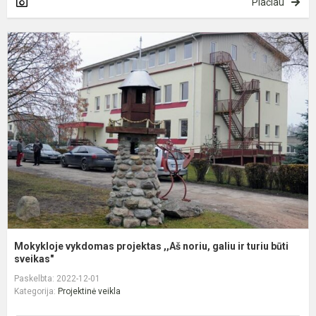
Plačiau
M
v
p
,
n
g
ir
t
bū
Mokykloje vykdomas projektas ,,Aš noriu, galiu ir turiu būti
sveikas"
Paskelbta: 2022-12-01
Kategorija:
Projektinė veikla