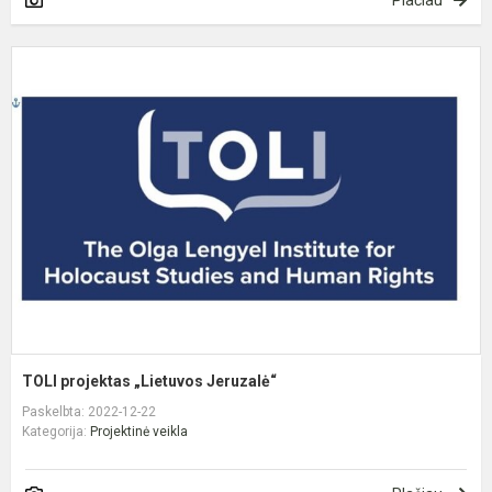
Plačiau
T
p
„
J
TOLI projektas „Lietuvos Jeruzalė“
Paskelbta: 2022-12-22
Kategorija:
Projektinė veikla