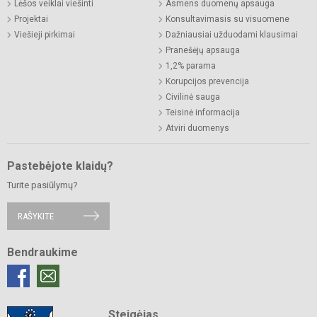
Lėšos veiklai viešinti
Asmens duomenų apsauga
Projektai
Konsultavimasis su visuomene
Viešieji pirkimai
Dažniausiai užduodami klausimai
Pranešėjų apsauga
1,2% parama
Korupcijos prevencija
Civilinė sauga
Teisinė informacija
Atviri duomenys
Pastebėjote klaidų?
Turite pasiūlymų?
RAŠYKITE
Bendraukime
Steigėjas