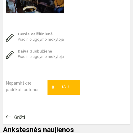
Gerda Vaičiūnienė
Pradinio ugdymo mokytoja
Daiva Guobužienė
Pradinio ugdymo mokytoja
Nepamirškite
0
AČIŪ
padėkoti autoriui
Grįžti
Ankstesnės naujienos