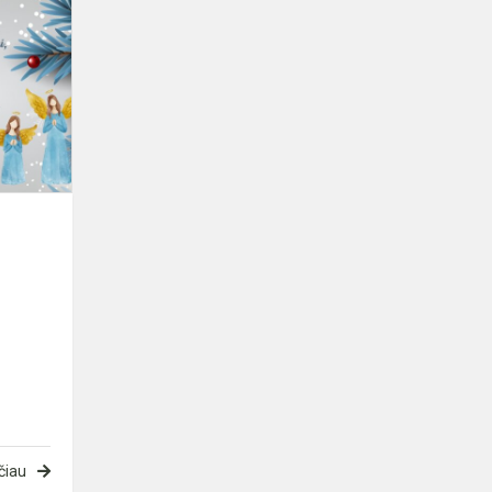
Šventinis
sveikinimas
čiau