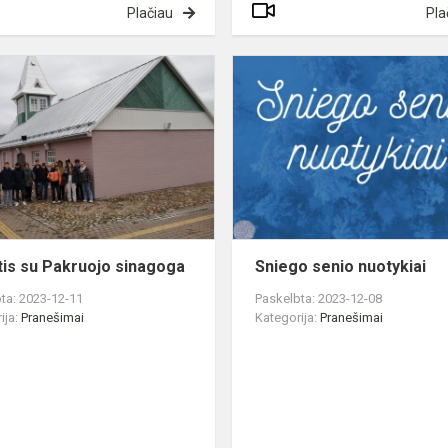
Plačiau
Pla
Pažintis
su
Pakruojo
sinagoga
tis su Pakruojo sinagoga
Sniego senio nuotykiai
ta: 2023-12-11
Paskelbta: 2023-12-08
ija:
Pranešimai
Kategorija:
Pranešimai