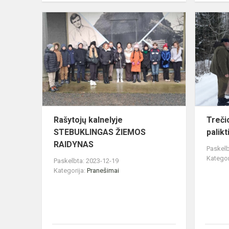
Rašytojų
kalnelyje
STEBUKLIN
ŽIEMOS
RAIDYNAS
Rašytojų kalnelyje
Treči
STEBUKLINGAS ŽIEMOS
palikt
RAIDYNAS
Paskelb
Kategor
Paskelbta: 2023-12-19
Kategorija:
Pranešimai