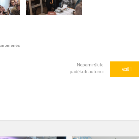
manonienės
Nepamirškite
1
AČIŪ
padėkoti autoriui