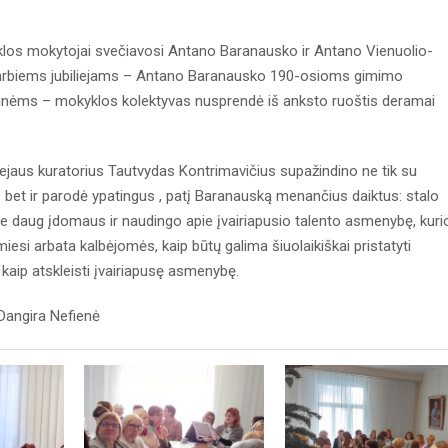
os mokytojai svečiavosi Antano Baranausko ir Antano Vienuolio-
garbiems jubiliejams – Antano Baranausko 190-osioms gimimo
nėms – mokyklos kolektyvas nusprendė iš anksto ruoštis deramai
ejaus kuratorius Tautvydas Kontrimavičius supažindino ne tik su
bet ir parodė ypatingus , patį Baranauską menančius daiktus: stalo
me daug įdomaus ir naudingo apie įvairiapusio talento asmenybę, kuri
esi arbata kalbėjomės, kaip būtų galima šiuolaikiškai pristatyti
 kaip atskleisti įvairiapusę asmenybę.
ira Nefienė