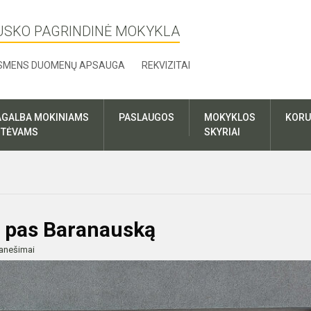
USKO PAGRINDINĖ MOKYKLA
SMENS DUOMENŲ APSAUGA
REKVIZITAI
AGALBA MOKINIAMS
PASLAUGOS
MOKYKLOS
KORU
R TĖVAMS
SKYRIAI
i pas Baranauską
anešimai