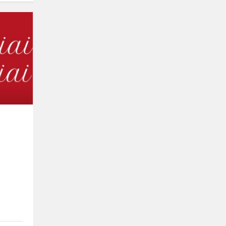
Kalėdiniai
megztiniai