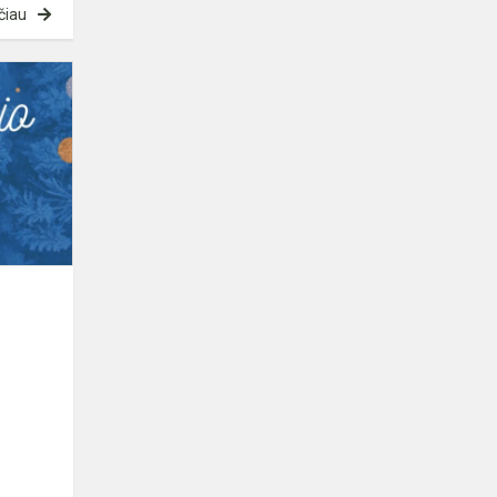
čiau
Sniego
senio
nuotykiai