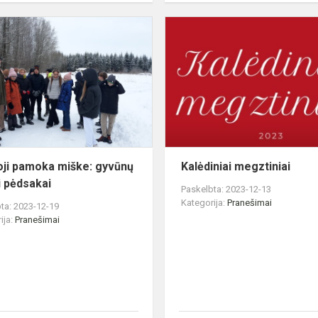
Trečioji
pamoka
GAS
miške:
gyvūnų
palikti
pėdsakai
oji pamoka miške: gyvūnų
Kalėdiniai megztiniai
i pėdsakai
Paskelbta: 2023-12-13
Kategorija:
Pranešimai
ta: 2023-12-19
ija:
Pranešimai