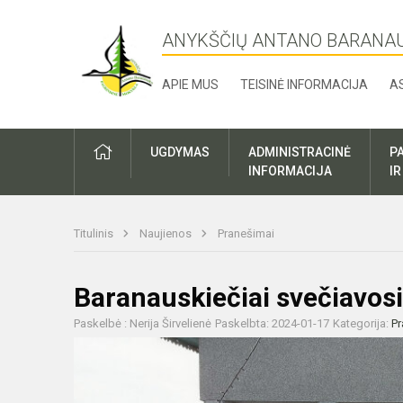
ANYKŠČIŲ ANTANO BARANA
APIE MUS
TEISINĖ INFORMACIJA
A
UGDYMAS
ADMINISTRACINĖ
P
INFORMACIJA
I
Titulinis
Naujienos
Pranešimai
Baranauskiečiai svečiavos
Paskelbė : Nerija Širvelienė
Paskelbta: 2024-01-17
Kategorija:
Pr