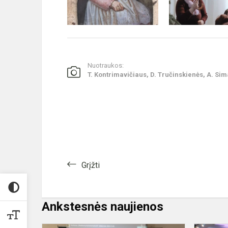
Nuotraukos:
T. Kontrimavičiaus, D. Tručinskienės, A. Si
Grįžti
Ankstesnės naujienos