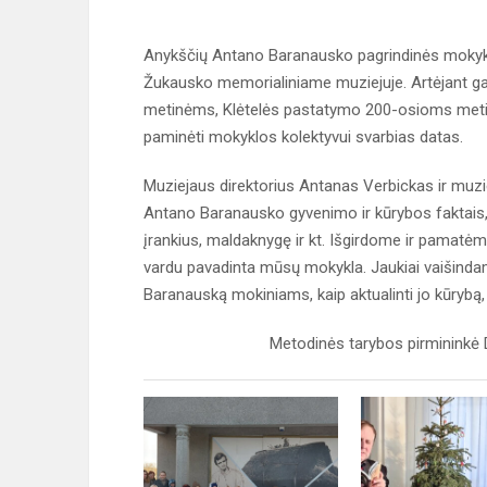
Anykščių Antano Baranausko pagrindinės mokykl
Žukausko memorialiniame muziejuje. Artėjant 
metinėms, Klėtelės pastatymo 200-osioms meti
paminėti mokyklos kolektyvui svarbias datas.
Muziejaus direktorius Antanas Verbickas ir muzi
Antano Baranausko gyvenimo ir kūrybos faktais, 
įrankius, maldaknygę ir kt. Išgirdome ir pamatė
vardu pavadinta mūsų mokykla. Jaukiai vaišindami
Baranauską mokiniams, kaip aktualinti jo kūrybą,
Metodinės tarybos pirmininkė Dang