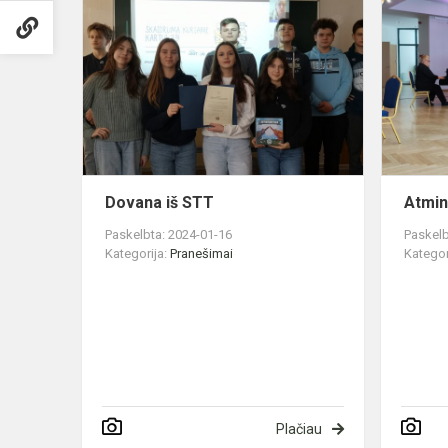
Dovana
iš
STT
Dovana iš STT
Atmin
Paskelbta: 2024-01-16
Paskelb
Kategorija:
Pranešimai
Kategor
Plačiau