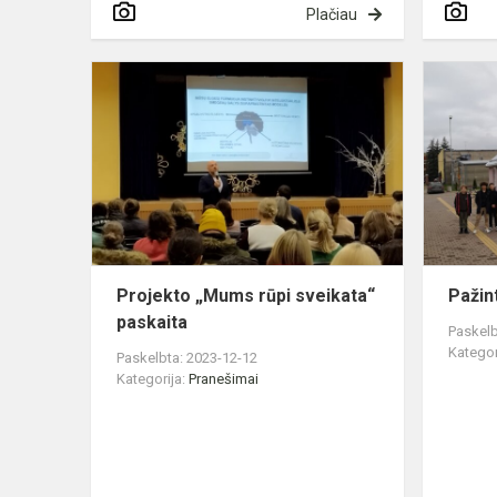
Plačiau
Projekto
„Mums
rūpi
sveikata“
paskaita
Projekto „Mums rūpi sveikata“
Pažin
paskaita
Paskelb
Kategor
Paskelbta: 2023-12-12
Kategorija:
Pranešimai