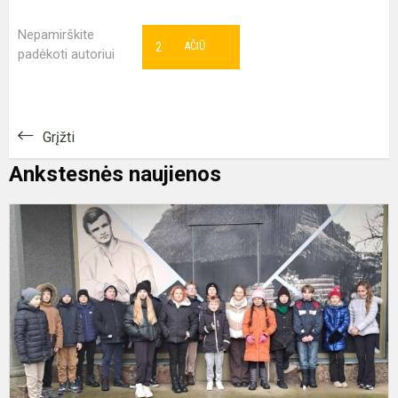
Nepamirškite
2
AČIŪ
padėkoti autoriui
Grįžti
Ankstesnės naujienos
R
k
S
Ž
R