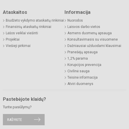
Ataskaitos
Informacija
Biudžeto vykdymo ataskaitų rinkiniai
Nuorodos
Finansinių ataskaitų rinkiniai
Laisvos darbo vietos
Lėšos veiklai viešinti
Asmens duomenų apsauga
Projektai
Konsultavimasis su visuomene
Viešieji pirkimai
Dažniausiai užduodami klausimai
Pranešėjų apsauga
1,2% parama
Korupcijos prevencija
Civilinė sauga
Teisinė informacija
Atviri duomenys
Pastebėjote klaidų?
Turite pasiūlymų?
RAŠYKITE