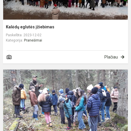
Kalėdų eglutės įžiebimas
Paskelbta: 2023-12-02
Kategorija:
Pranešimai
Plačiau
P
m