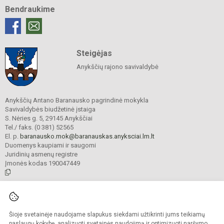
Bendraukime
Steigėjas
Anykščių rajono savivaldybė
Anykščių Antano Baranausko pagrindinė mokykla
Savivaldybės biudžetinė įstaiga
S. Nėries g. 5, 29145 Anykščiai
Tel./ faks. (0 381) 52565
El. p.
baranausko.mok@baranauskas.anyksciai.lm.lt
Duomenys kaupiami ir saugomi
Juridinių asmenų registre
Įmonės kodas 190047449
© 2021. Anykščių Antano Baranausko pagrindinė mokykla. Visos teisės
saugomos.
Šioje svetainėje naudojame slapukus siekdami užtikrinti jums teikiamų
Kopijuoti turinį be raštiško mokyklos administracijos sutikimo griežtai
draudžiama.
paslaugų kokybę, analizuoti svetainės naudojimą ir optimizuoti naršymo