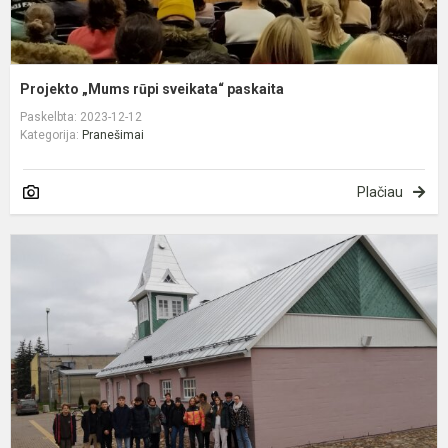
Projekto „Mums rūpi sveikata“ paskaita
Paskelbta: 2023-12-12
Kategorija:
Pranešimai
Plačiau
P
s
P
s