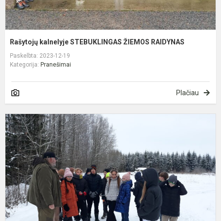
Rašytojų kalnelyje STEBUKLINGAS ŽIEMOS RAIDYNAS
Paskelbta: 2023-12-19
Kategorija:
Pranešimai
Plačiau
T
p
m
g
p
p