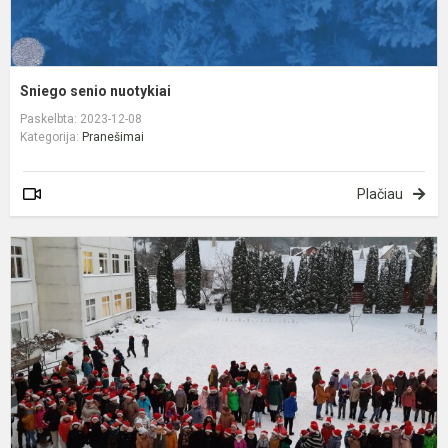
Sniego senio nuotykiai
Paskelbta: 2023-12-08
Kategorija:
Pranešimai
Plačiau
K
e
į