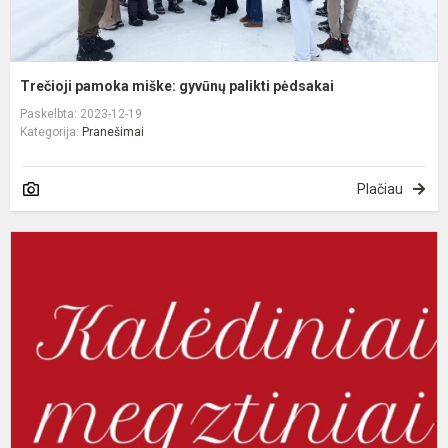
Trečioji pamoka miške: gyvūnų palikti pėdsakai
Paskelbta: 2023-12-19
Kategorija:
Pranešimai
Plačiau
K
m