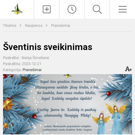
Paieška
Men
Titulinis
Naujienos
Pranešimai
Šventinis sveikinimas
Paskelbė : Nerija Širvelienė
Paskelbta: 2023-12-21
Kategorija:
Pranešimai