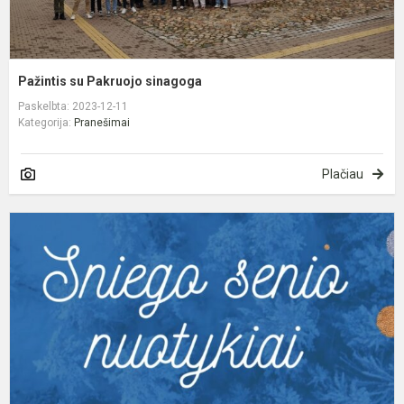
Pažintis su Pakruojo sinagoga
Paskelbta: 2023-12-11
Kategorija:
Pranešimai
Plačiau
S
s
n