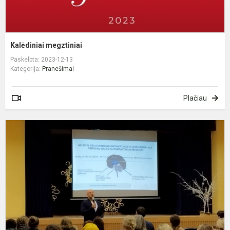
Kalėdiniai megztiniai
Paskelbta: 2023-12-13
Kategorija:
Pranešimai
Plačiau
P
„
r
s
p