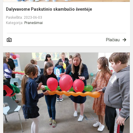
Dalyvavome Paskutinio skambučio šventėje
Paskelbta: 2023-06-03
Kategorija:
Pranešimai
Plačiau
Š
š