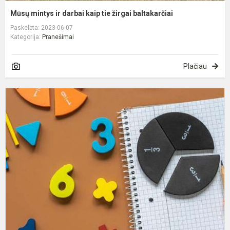
Mūsų mintys ir darbai kaip tie žirgai baltakarčiai
Paskelbta: 2023-06-07
Kategorija:
Pranešimai
Plačiau
M
v