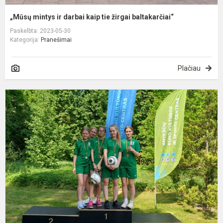
„Mūsų mintys ir darbai kaip tie žirgai baltakarčiai“
Paskelbta: 2023-05-30
Kategorija:
Pranešimai
Plačiau
S
š
T
g