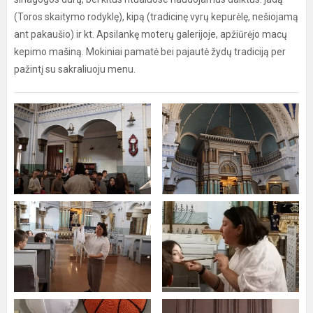
(Toros skaitymo rodyklę), kipą (tradicinę vyrų kepurėlę, nešiojamą
ant pakaušio) ir kt. Apsilankę moterų galerijoje, apžiūrėjo macų
kepimo mašiną. Mokiniai pamatė bei pajautė žydų tradiciją per
pažintį su sakraliuoju menu.