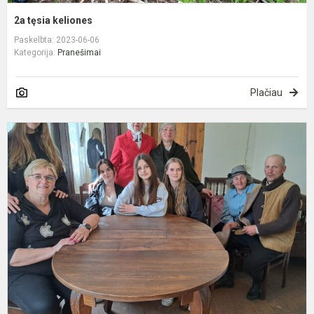
2a tęsia keliones
Paskelbta: 2023-06-06
Kategorija:
Pranešimai
Plačiau
K
s
k
s
ž