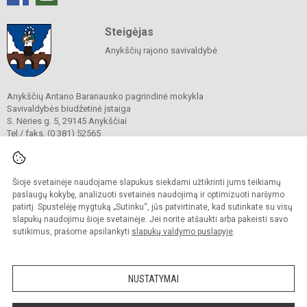
Steigėjas
Anykščių rajono savivaldybė
Anykščių Antano Baranausko pagrindinė mokykla
Savivaldybės biudžetinė įstaiga
S. Nėries g. 5, 29145 Anykščiai
Tel./ faks. (0 381) 52565
El. p.
baranausko.mok@baranauskas.anyksciai.lm.lt
Duomenys kaupiami ir saugomi
Juridinių asmenų registre
Įmonės kodas 190047449
Šioje svetainėje naudojame slapukus siekdami užtikrinti jums teikiamų
paslaugų kokybę, analizuoti svetainės naudojimą ir optimizuoti naršymo
patirtį. Spustelėję mygtuką „Sutinku“, jūs patvirtinate, kad sutinkate su visų
slapukų naudojimu šioje svetainėje. Jei norite atšaukti arba pakeisti savo
© 2021. Anykščių Antano Baranausko pagrindinė mokykla. Visos teisės
sutikimus, prašome apsilankyti
slapukų valdymo puslapyje
.
saugomos.
Kopijuoti turinį be raštiško mokyklos administracijos sutikimo griežtai
draudžiama.
NUSTATYMAI
Prieinamumo paraiška
Slapukų valdymas
Sumanus būdas atnaujinti