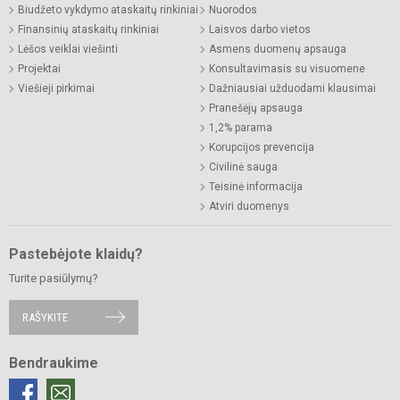
Biudžeto vykdymo ataskaitų rinkiniai
Nuorodos
Finansinių ataskaitų rinkiniai
Laisvos darbo vietos
Lėšos veiklai viešinti
Asmens duomenų apsauga
Projektai
Konsultavimasis su visuomene
Viešieji pirkimai
Dažniausiai užduodami klausimai
Pranešėjų apsauga
1,2% parama
Korupcijos prevencija
Civilinė sauga
Teisinė informacija
Atviri duomenys
Pastebėjote klaidų?
Turite pasiūlymų?
RAŠYKITE
Bendraukime