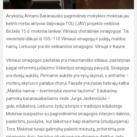
Anykščių Antano Baranausko pagrindinės mokyklos mokiniai jau
kelinti metai aktyviai dalyvauja TOLI (JAV) projekto veiklose.
Birželio 15 d. mokiniai lankėsi Vilniaus choralinėje sinagogoje. Tai
vienintelė išlikusi iš 105–110 Vilniaus sinagogų ir judėjų maldos
namų. Lietuvoje yra dvi veikiančios sinagogos: Vilniuje ir Kaune.
Vilniaus sinagogos pastatas yra mauritaniško stiliaus, pastatytas
pagal reforminį judaizmo Vokietijos sinagogų pavyzdį. Sinagoga
yra dviejų aukštų. Pirmame aukšte yra vyrų skyrius, o antrame –
moterų skyrius ir patalpa chorui. Fasade yra įrašas hebrajų kalba:
„Maldos namai – šventenybė visoms tautoms“. Edukacinę
pamoką baranauskiečiams vedė Jurga Jackevičiūtė –
gidė, edukatorė, Lietuvos žydų istorijos ir tradicijos edukologė.
Mokiniai susipažino su pagrindinėmis sinagogos interjero dalimis,
paskirtimi, puošyba, kur laikoma ir kaip skaitoma (studijuojama)
Tora. Mokiniai turėjo galimybę paliesti mezuzą, pritvirtintą prie
sinagogos durų, bei kitus ritualuose naudojamus daiktus: jadą