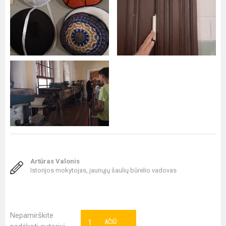
Artūras Valonis
Istorijos mokytojas, jaunųjų šaulių būrelio vadovas
Nepamirškite
1
AČIŪ