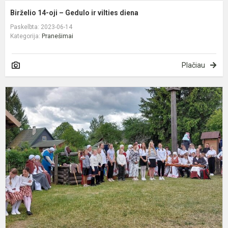
Birželio 14-oji – Gedulo ir vilties diena
Paskelbta: 2023-06-14
Kategorija:
Pranešimai
Plačiau
M
m
ir
d
k
t
ž
b