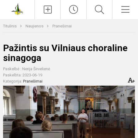
Paieška
Men
Titulinis
Naujienos
Pranešimai
Pažintis su Vilniaus choraline
sinagoga
Paskelbė : Nerija Širvelienė
Paskelbta: 2023-06-19
Kategorija:
Pranešimai