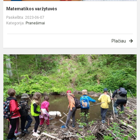
Matematikos varžytuvės
Paskelbta: 2023-06-07
Kategorija:
Pranešimai
Plačiau
2
t
k