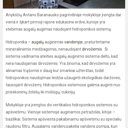
Anykščių Antano Baranausko pagrindinėje mokykloje įrengta dar
viena ir šįkart pirmoji rajone edukacinė erdvė, kurioje yra
stebimas augalų augimas naudojant hidroponikos sistemą.
Hidroponika –
augalų
auginimas
vandenyje
, praturtintame
mineralinėmis medžiagomis, nenaudojant
dirvožemio
. Ši
sistema vadinama ateities augalų auginimo sistema dėlto, kad
nėra naudojamas dirvožemis. Yra žinoma, kad dirvožemis yra
alinamas trąšomis ir daug kur smarkiai užterštas, todėl
hidroponikos naudojimas leidžia užauginti ekologiškas daržoves,
tausojant dirvožemį. Hidroponikos sistemose galima auginti nuo
prieskoninių žolelių iki moliūgų, cukinijų.
Mokykloje yra įrengtos dvi vertikalios hidroponikos sistemos su
apšvietimu. Vienoje sistemoje auginamos petražolės, kitoje –
bazilikai. Sistema apšviesta pakabinamu apšvietimu su specialiu
raudonu filtru. Augalams vandenį pakelia vandens pompa, kuri