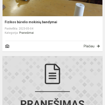
Fizikos būrelio mokinių bandymai
Paskelbta: 2023-05-04
Kategorija:
Pranešimai
Plačiau
I
„
E
m
t