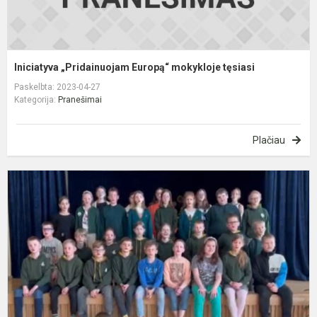
Iniciatyva „Pridainuojam Europą“ mokykloje tęsiasi
Paskelbta: 2023-04-27
Kategorija:
Pranešimai
Plačiau
D
a
„
E