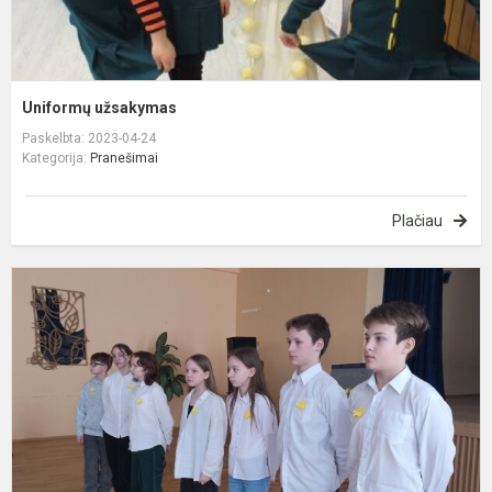
Uniformų užsakymas
Paskelbta: 2023-04-24
Kategorija:
Pranešimai
Plačiau
P
i
G
N