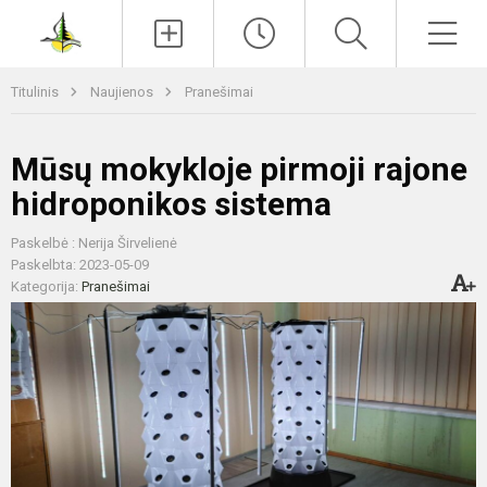
Paieška
Men
Titulinis
Naujienos
Pranešimai
Mūsų mokykloje pirmoji rajone
hidroponikos sistema
Paskelbė : Nerija Širvelienė
Paskelbta: 2023-05-09
Kategorija:
Pranešimai