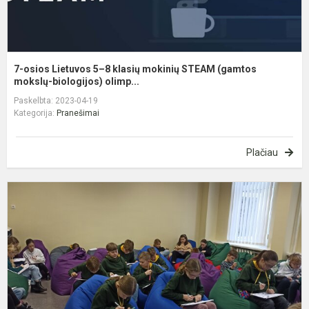
m
b.
7-osios Lietuvos 5–8 klasių mokinių STEAM (gamtos
mokslų-biologijos) olimp...
Paskelbta: 2023-04-19
Kategorija:
Pranešimai
Plačiau
U
s
li