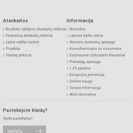
Ataskaitos
Informacija
Biudžeto vykdymo ataskaitų rinkiniai
Nuorodos
Finansinių ataskaitų rinkiniai
Laisvos darbo vietos
Lėšos veiklai viešinti
Asmens duomenų apsauga
Projektai
Konsultavimasis su visuomene
Viešieji pirkimai
Dažniausiai užduodami klausimai
Pranešėjų apsauga
1,2% parama
Korupcijos prevencija
Civilinė sauga
Teisinė informacija
Atviri duomenys
Pastebėjote klaidų?
Turite pasiūlymų?
RAŠYKITE