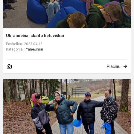
Ukrainiečiai skaito lietuviškai
Paskelbta: 2023-04-18
Kategorija:
Pranešimai
Plačiau
B
a
š
p
s
u