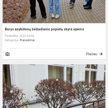
Būrys anykštėnų šeštadienio popietę skyrė upėms
Paskelbta: 2023-04-06
Kategorija:
Pranešimai
Plačiau
V
m
a