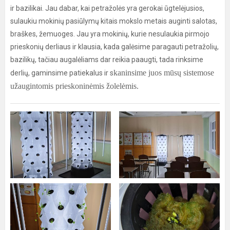
ir bazilikai. Jau dabar, kai petražolės yra gerokai ūgtelėjusios,
sulaukiu mokinių pasiūlymų kitais mokslo metais auginti salotas,
braškes, žemuoges. Jau yra mokinių, kurie nesulaukia pirmojo
prieskonių derliaus ir klausia, kada galėsime paragauti petražolių,
bazilikų, tačiau augalėliams dar reikia paaugti, tada rinksime
kaninsime juos mūsų sistemose
derlių, gaminsime patiekalus ir s
užaugintomis prieskoninėmis žolelėmis.