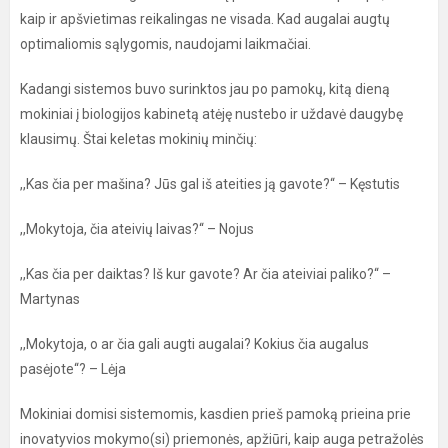
kaip ir apšvietimas reikalingas ne visada. Kad augalai augtų
optimaliomis sąlygomis, naudojami laikmačiai.
Kadangi sistemos buvo surinktos jau po pamokų, kitą dieną
mokiniai į biologijos kabinetą atėję nustebo ir uždavė daugybę
klausimų. Štai keletas mokinių minčių:
,,Kas čia per mašina? Jūs gal iš ateities ją gavote?‘‘ – Kęstutis
,,Mokytoja, čia ateivių laivas?‘‘ – Nojus
,,Kas čia per daiktas? Iš kur gavote? Ar čia ateiviai paliko?‘‘ –
Martynas
,,Mokytoja, o ar čia gali augti augalai? Kokius čia augalus
pasėjote‘‘? – Lėja
Mokiniai domisi sistemomis, kasdien prieš pamoką prieina prie
inovatyvios mokymo(si) priemonės, apžiūri, kaip auga petražolės