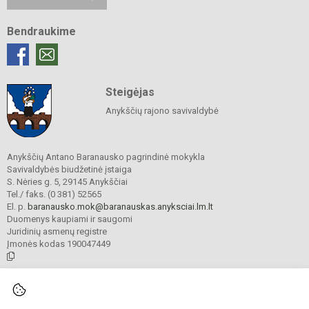
Bendraukime
Steigėjas
Anykščių rajono savivaldybė
Anykščių Antano Baranausko pagrindinė mokykla
Savivaldybės biudžetinė įstaiga
S. Nėries g. 5, 29145 Anykščiai
Tel./ faks. (0 381) 52565
El. p.
baranausko.mok@baranauskas.anyksciai.lm.lt
Duomenys kaupiami ir saugomi
Juridinių asmenų registre
Įmonės kodas 190047449
© 2021. Anykščių Antano Baranausko pagrindinė mokykla. Visos teisės
saugomos.