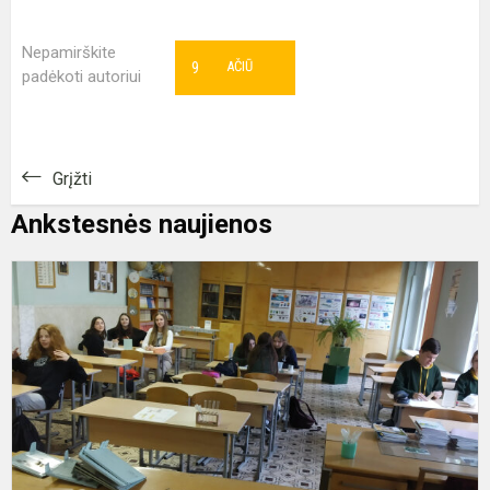
Nepamirškite
9
AČIŪ
padėkoti autoriui
Grįžti
Ankstesnės naujienos
F
b
m
b