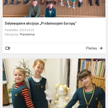
Dalyvaujame akcijoje „Pridainuojam Europą“
Paskelbta: 2023-04-25
Kategorija:
Pranešimai
Plačiau
U
u