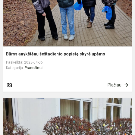
u
Būrys anykštėnų šeštadienio popietę skyrė upėms
Paskelbta: 2023-04-06
Kategorija:
Pranešimai
Plačiau
V
m
a