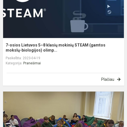
m
S
(
m
b.
7-osios Lietuvos 5–8 klasių mokinių STEAM (gamtos
mokslų-biologijos) olimp...
Paskelbta: 2023-04-19
Kategorija:
Pranešimai
Plačiau
U
s
li