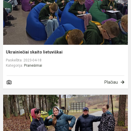
Ukrainiečiai skaito lietuviškai
Paskelbta: 2023-04-18
Kategorija:
Pranešimai
Plačiau
B
a
š
p
s