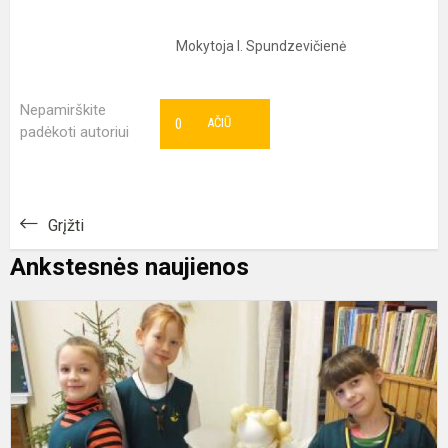
Mokytoja I. Spundzevičienė
Nepamirškite
0
AČIŪ
padėkoti autoriui
Grįžti
Ankstesnės naujienos
U
u