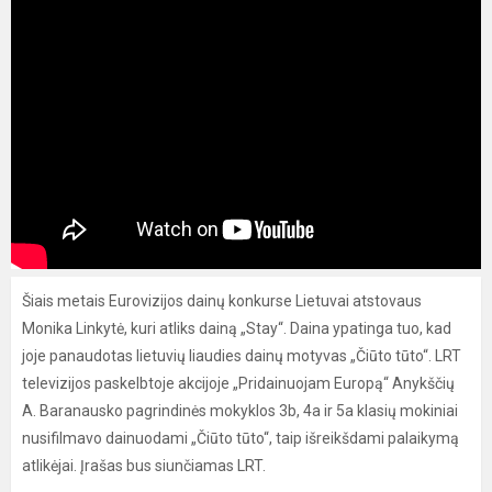
Šiais metais Eurovizijos dainų konkurse Lietuvai atstovaus
Monika Linkytė, kuri atliks dainą „Stay“. Daina ypatinga tuo, kad
joje panaudotas lietuvių liaudies dainų motyvas „Čiūto tūto“. LRT
televizijos paskelbtoje akcijoje „Pridainuojam Europą“ Anykščių
A. Baranausko pagrindinės mokyklos 3b, 4a ir 5a klasių mokiniai
nusifilmavo dainuodami „Čiūto tūto“, taip išreikšdami palaikymą
atlikėjai. Įrašas bus siunčiamas LRT.