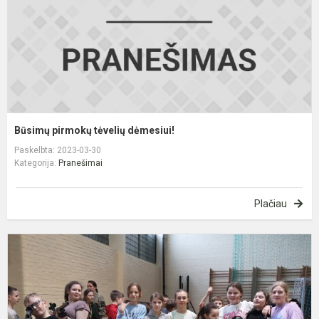
Būsimų pirmokų tėvelių dėmesiui!
Paskelbta: 2023-03-30
Kategorija:
Pranešimai
Plačiau
I
p
k