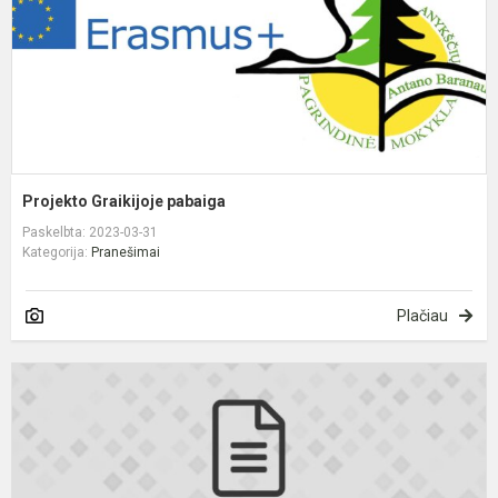
Projekto Graikijoje pabaiga
Paskelbta: 2023-03-31
Kategorija:
Pranešimai
Plačiau
B
p
t
d