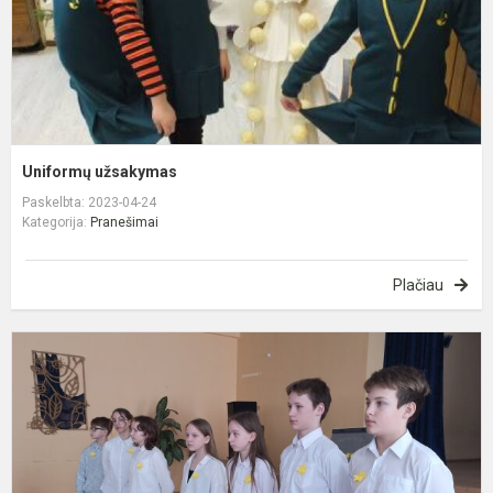
Uniformų užsakymas
Paskelbta: 2023-04-24
Kategorija:
Pranešimai
Plačiau
P
i
G
N