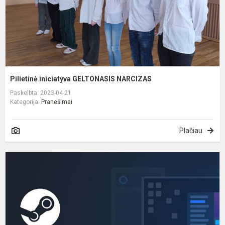
Pilietinė iniciatyva GELTONASIS NARCIZAS
Paskelbta: 2023-04-21
Kategorija:
Pranešimai
Plačiau
7
o
L
5
8
k