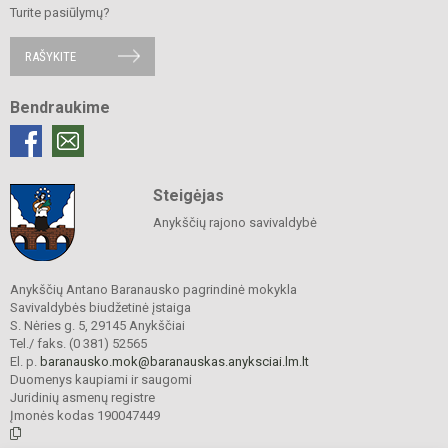
Turite pasiūlymų?
RAŠYKITE
Bendraukime
Steigėjas
Anykščių rajono savivaldybė
Anykščių Antano Baranausko pagrindinė mokykla
Savivaldybės biudžetinė įstaiga
S. Nėries g. 5, 29145 Anykščiai
Tel./ faks. (0 381) 52565
El. p.
baranausko.mok@baranauskas.anyksciai.lm.lt
Duomenys kaupiami ir saugomi
Juridinių asmenų registre
Įmonės kodas 190047449