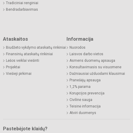
Tradiciniai renginiai
Bendradarbiavimas
Ataskaitos
Informacija
Biudžeto vykdymo ataskaitų rinkiniai
Nuorodos
Finansinių ataskaitų rinkiniai
Laisvos darbo vietos
Lėšos veiklai viešinti
Asmens duomenų apsauga
Projektai
Konsultavimasis su visuomene
Viešieji pirkimai
Dažniausiai užduodami klausimai
Pranešėjų apsauga
1,2% parama
Korupcijos prevencija
Civilinė sauga
Teisinė informacija
Atviri duomenys
Pastebėjote klaidų?