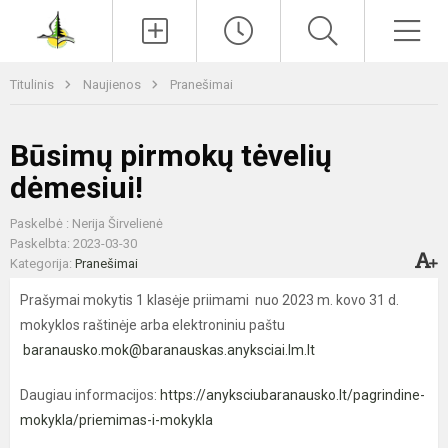
Paieška
Men
Titulinis
Naujienos
Pranešimai
Būsimų pirmokų tėvelių
dėmesiui!
Paskelbė : Nerija Širvelienė
Paskelbta: 2023-03-30
Kategorija:
Pranešimai
Prašymai mokytis 1 klasėje priimami nuo 2023 m. kovo 31 d.
mokyklos raštinėje arba elektroniniu paštu
baranausko.mok@baranauskas.anyksciai.lm.lt
Daugiau informacijos:
https://anyksciubaranausko.lt/pagrindine-
mokykla/priemimas-i-mokykla