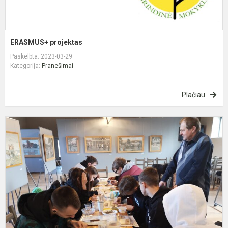
ERASMUS+ projektas
Paskelbta: 2023-03-29
Kategorija:
Pranešimai
Plačiau
A
t
p