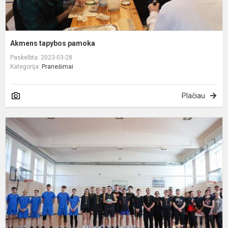
Akmens tapybos pamoka
Paskelbta: 2023-03-28
Kategorija:
Pranešimai
Plačiau
R
t
v