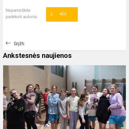
Nepamirškite
5
AČIŪ
padėkoti autoriui
Grįžti
Ankstesnės naujienos
I
p
k