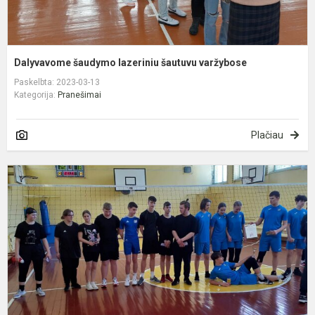
Dalyvavome šaudymo lazeriniu šautuvu varžybose
Paskelbta: 2023-03-13
Kategorija:
Pranešimai
Plačiau
T
t
v