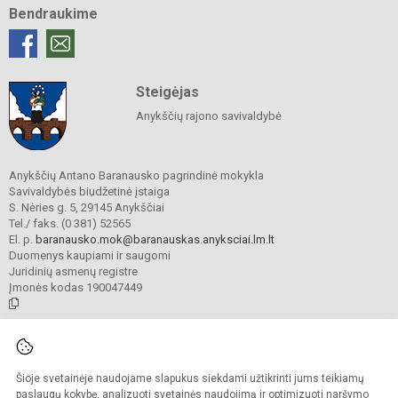
Bendraukime
Steigėjas
Anykščių rajono savivaldybė
Anykščių Antano Baranausko pagrindinė mokykla
Savivaldybės biudžetinė įstaiga
S. Nėries g. 5, 29145 Anykščiai
Tel./ faks. (0 381) 52565
El. p.
baranausko.mok@baranauskas.anyksciai.lm.lt
Duomenys kaupiami ir saugomi
Juridinių asmenų registre
Įmonės kodas 190047449
© 2021. Anykščių Antano Baranausko pagrindinė mokykla. Visos teisės
saugomos.
Šioje svetainėje naudojame slapukus siekdami užtikrinti jums teikiamų
Kopijuoti turinį be raštiško mokyklos administracijos sutikimo griežtai
draudžiama.
paslaugų kokybę, analizuoti svetainės naudojimą ir optimizuoti naršymo