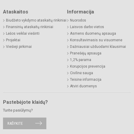
Ataskaitos
Informacija
Biudžeto vykdymo ataskaitų rinkiniai
Nuorodos
Finansinių ataskaitų rinkiniai
Laisvos darbo vietos
Lėšos veiklai viešinti
Asmens duomenų apsauga
Projektai
Konsultavimasis su visuomene
Viešieji pirkimai
Dažniausiai užduodami klausimai
Pranešėjų apsauga
1,2% parama
Korupcijos prevencija
Civilinė sauga
Teisinė informacija
Atviri duomenys
Pastebėjote klaidų?
Turite pasiūlymų?
RAŠYKITE