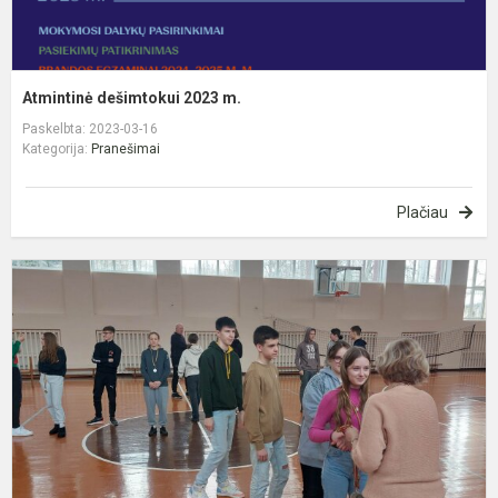
Atmintinė dešimtokui 2023 m.
Paskelbta: 2023-03-16
Kategorija:
Pranešimai
Plačiau
D
š
l
š
v