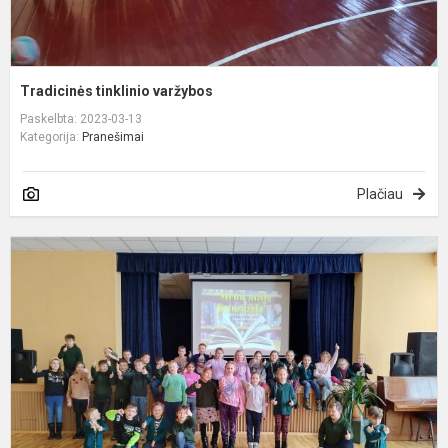
Tradicinės tinklinio varžybos
Paskelbta: 2023-03-13
Kategorija:
Pranešimai
Plačiau
P
k