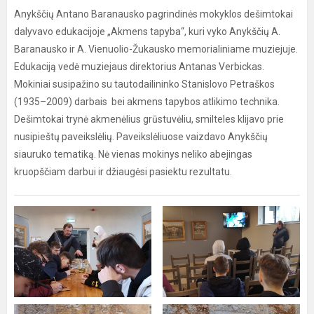
Anykščių Antano Baranausko pagrindinės mokyklos dešimtokai
dalyvavo edukacijoje „Akmens tapyba“, kuri vyko Anykščių A.
Baranausko ir A. Vienuolio-Žukausko memorialiniame muziejuje.
Edukaciją vedė muziejaus direktorius Antanas Verbickas.
Mokiniai susipažino su tautodailininko Stanislovo Petraškos
(1935–2009) darbais bei akmens tapybos atlikimo technika.
Dešimtokai trynė akmenėlius grūstuvėliu, smilteles klijavo prie
nusipieštų paveikslėlių. Paveikslėliuose vaizdavo Anykščių
siauruko tematiką. Nė vienas mokinys neliko abejingas
kruopščiam darbui ir džiaugėsi pasiektu rezultatu.