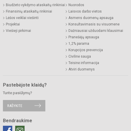
Biudžeto vykdymo ataskaitų rinkiniai
Nuorodos
Finansinių ataskaitų rinkiniai
Laisvos darbo vietos
Lėšos veiklai viešinti
Asmens duomenų apsauga
Projektai
Konsultavimasis su visuomene
Viešieji pirkimai
Dažniausiai užduodami klausimai
Pranešėjų apsauga
1,2% parama
Korupcijos prevencija
Civilinė sauga
Teisinė informacija
Atviri duomenys
Pastebėjote klaidų?
Turite pasiūlymų?
RAŠYKITE
Bendraukime