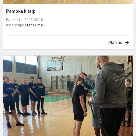
Pamoka kitaip
Paskelbta: 2023-03-10
Kategorija:
Pranešimai
Plačiau
T
v