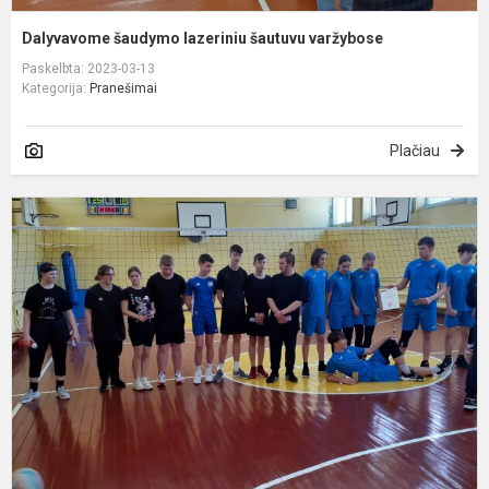
Dalyvavome šaudymo lazeriniu šautuvu varžybose
Paskelbta: 2023-03-13
Kategorija:
Pranešimai
Plačiau
T
t
v