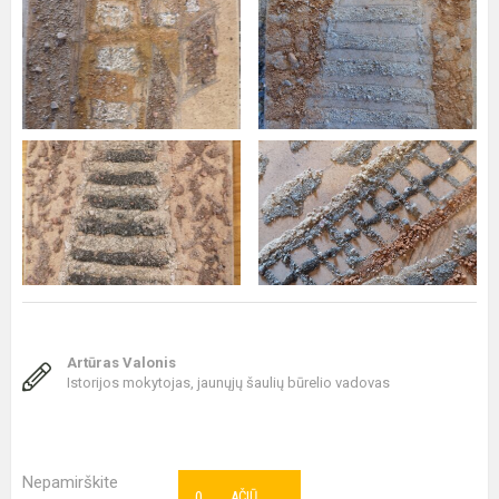
Artūras Valonis
Istorijos mokytojas, jaunųjų šaulių būrelio vadovas
Nepamirškite
0
AČIŪ