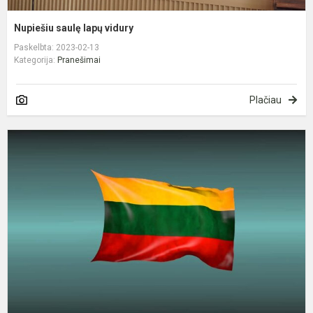
Nupiešiu saulę lapų vidury
Paskelbta: 2023-02-13
Kategorija:
Pranešimai
Plačiau
V
1
oj
I
p