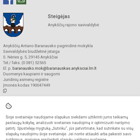
Steigėjas
Anykščių rajono savivaldybė
Anykščių Antano Baranausko pagrindinė mokykla
Savivaldybės biudžetinė įstaiga
S. Nėries g. 5, 29145 Anykščiai
Tel./ faks. (0 381) 52565
El. p.
baranausko.mok@baranauskas.anyksciai.lm.lt
Duomenys kaupiami ir saugomi
Juridinių asmenų registre
Įmonės kodas 190047449
© 2021. Anykščių Antano Baranausko pagrindinė mokykla. Visos teisės
saugomos.
Šioje svetainėje naudojame slapukus siekdami užtikrinti jums teikiamų
Kopijuoti turinį be raštiško mokyklos administracijos sutikimo griežtai
draudžiama.
paslaugų kokybę, analizuoti svetainės naudojimą ir optimizuoti naršymo
patirtį. Spustelėję mygtuką „Sutinku“, jūs patvirtinate, kad sutinkate su visų
Prieinamumo paraiška
Slapukų valdymas
slapukų naudojimu šioje svetainėje. Jei norite atšaukti arba pakeisti savo
sutikimus, prašome apsilankyti
slapukų valdymo puslapyje
.