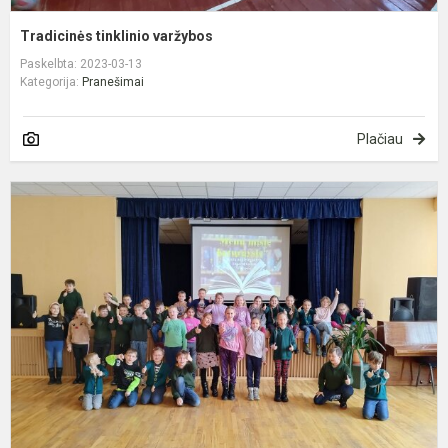
Tradicinės tinklinio varžybos
Paskelbta: 2023-03-13
Kategorija:
Pranešimai
Plačiau
P
k