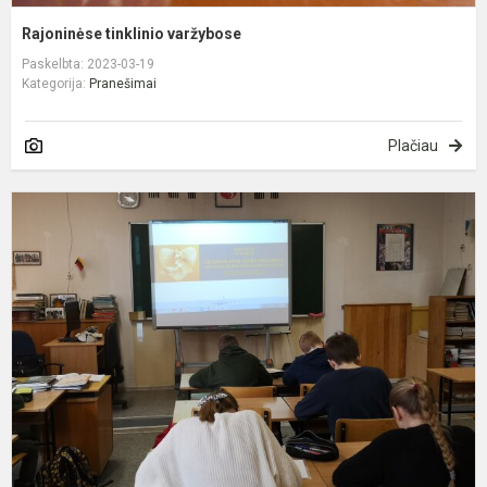
Rajoninėse tinklinio varžybose
Paskelbta: 2023-03-19
Kategorija:
Pranešimai
Plačiau
L
ž
g
d