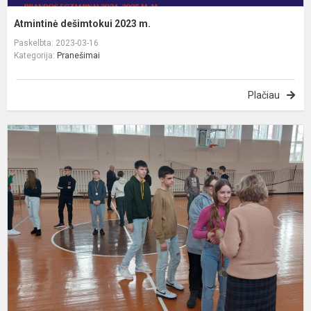
Atmintinė dešimtokui 2023 m.
Paskelbta: 2023-03-16
Kategorija:
Pranešimai
Plačiau
D
š
l
š
v