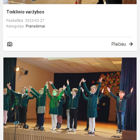
Tinklinio varžybos
Paskelbta: 2023-02-27
Kategorija:
Pranešimai
Plačiau
N
s
l
v