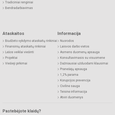
Tradiciniai renginiai
Bendradarbiavimas
Ataskaitos
Informacija
Biudžeto vykdymo ataskaitų rinkiniai
Nuorodos
Finansinių ataskaitų rinkiniai
Laisvos darbo vietos
Lėšos veiklai viešinti
Asmens duomenų apsauga
Projektai
Konsultavimasis su visuomene
Viešieji pirkimai
Dažniausiai užduodami klausimai
Pranešėjų apsauga
1,2% parama
Korupcijos prevencija
Civilinė sauga
Teisinė informacija
Atviri duomenys
Pastebėjote klaidų?