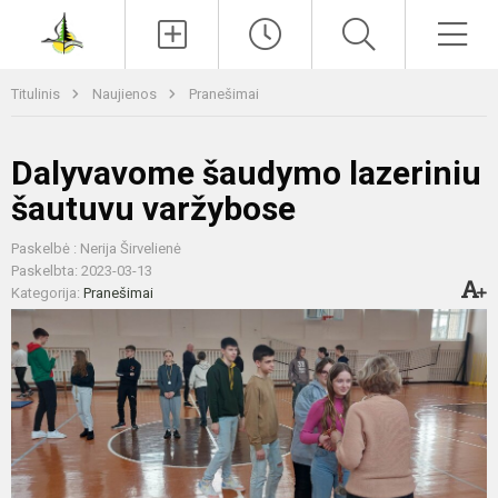
Paieška
Men
Titulinis
Naujienos
Pranešimai
Dalyvavome šaudymo lazeriniu
šautuvu varžybose
Paskelbė : Nerija Širvelienė
Paskelbta: 2023-03-13
Kategorija:
Pranešimai