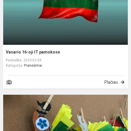
Vasario 16-oji IT pamokose
Paskelbta: 2023-02-09
Kategorija:
Pranešimai
Plačiau
P
S
1
ą