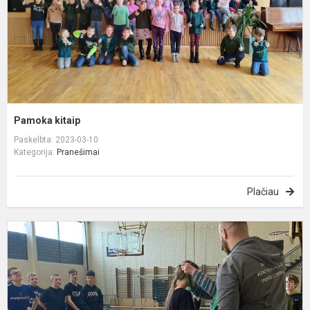
Pamoka kitaip
Paskelbta: 2023-03-10
Kategorija:
Pranešimai
Plačiau
T
v