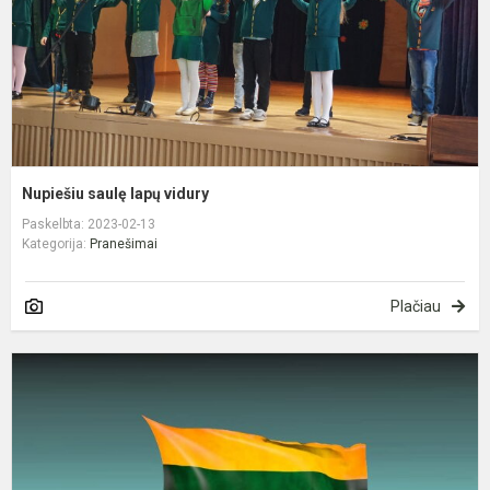
Nupiešiu saulę lapų vidury
Paskelbta: 2023-02-13
Kategorija:
Pranešimai
Plačiau
V
1
oj
I
p