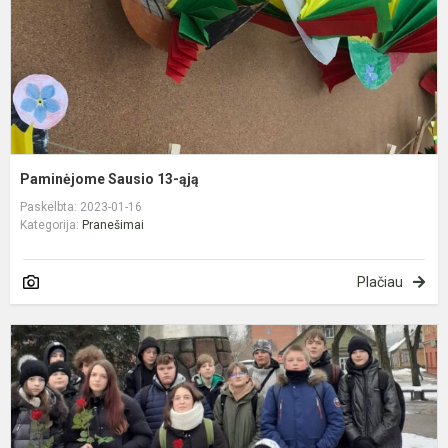
Paminėjome Sausio 13-ąją
Paskelbta: 2023-01-16
Kategorija:
Pranešimai
Plačiau
A
G