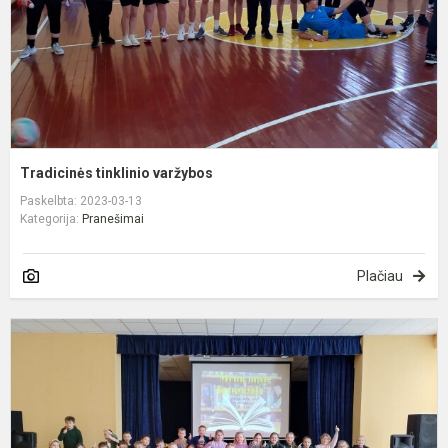
Tradicinės tinklinio varžybos
Paskelbta: 2023-03-13
Kategorija:
Pranešimai
Plačiau
P
k