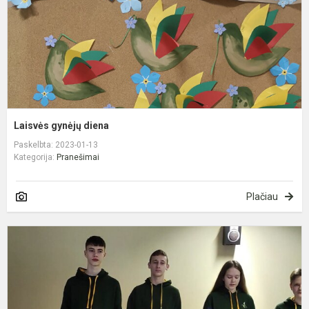
Laisvės gynėjų diena
Paskelbta: 2023-01-13
Kategorija:
Pranešimai
Plačiau
M
S
1
ą