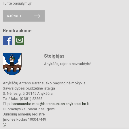
Turite pasiūlymų?
RAŠYKITE
Bendraukime
Steigėjas
Anykščių rajono savivaldybė
Anykščių Antano Baranausko pagrindinė mokykla
Savivaldybės biudžetinė įstaiga
S. Nėries g. 5, 29145 Anykščiai
Tel./ faks. (0 381) 52565
El. p.
baranausko.mok@baranauskas.anyksciai.lm.lt
Duomenys kaupiami ir saugomi
Juridinių asmenų registre
Įmonės kodas 190047449