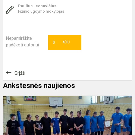
Paulius Leonavičius
Fizinio ugdymo mokytojas
Nepamirškite
0
AČIŪ
padėkoti autoriui
Grįžti
Ankstesnės naujienos
T
t
v