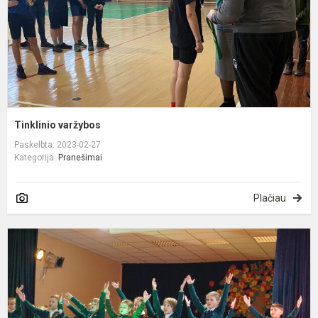
Tinklinio varžybos
Paskelbta: 2023-02-27
Kategorija:
Pranešimai
Plačiau
N
s
l
v