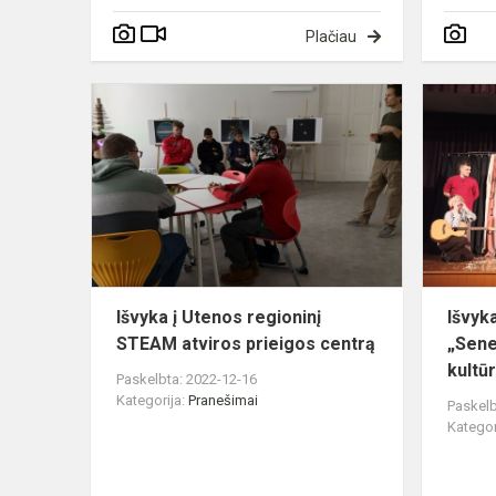
Plačiau
Išvyka
į
Utenos
regioninį
STEAM
atviros
prieigos
centrą
Išvyka į Utenos regioninį
Išvyka
STEAM atviros prieigos centrą
„Sene
kultū
Paskelbta: 2022-12-16
Kategorija:
Pranešimai
Paskelb
Kategor