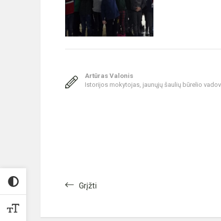
Artūras Valonis
Istorijos mokytojas, jaunųjų šaulių būrelio vado
Grįžti