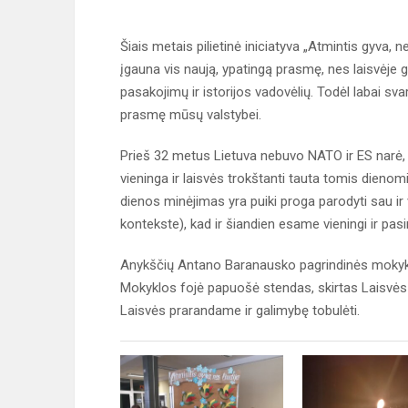
Šiais metais pilietinė iniciatyva „Atmintis gyva, 
įgauna vis naują, ypatingą prasmę, nes laisvėje g
pasakojimų ir istorijos vadovėlių. Todėl labai sva
prasmę mūsų valstybei.
Prieš 32 metus Lietuva nebuvo NATO ir ES narė, 
vieninga ir laisvės trokštanti tauta tomis dieno
dienos minėjimas yra puiki proga parodyti sau ir
kontekste), kad ir šiandien esame vieningi ir pasi
Anykščių Antano Baranausko pagrindinės mokyklos 
Mokyklos fojė papuošė stendas, skirtas Laisvės
Laisvės prarandame ir galimybę tobulėti.