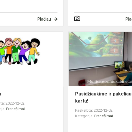
Plačiau
Pla
Įdomu
os
u
Pasidžiaukime ir pakelia
kartu!
ta: 2022-12-02
ija:
Pranešimai
Paskelbta: 2022-12-02
Kategorija:
Pranešimai