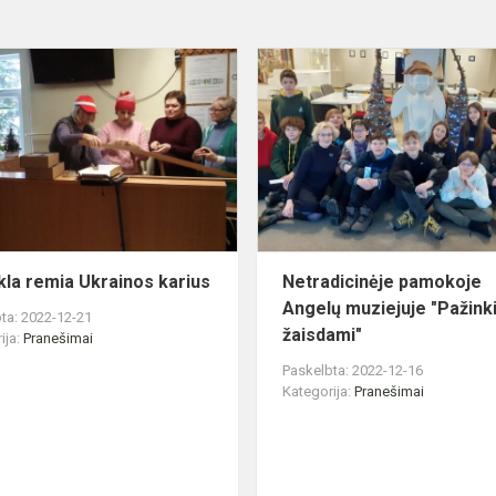
Mokykla
remia
Ukrainos
karius
la remia Ukrainos karius
Netradicinėje pamokoje
Angelų muziejuje "Pažin
ta: 2022-12-21
žaisdami"
ija:
Pranešimai
Paskelbta: 2022-12-16
Kategorija:
Pranešimai