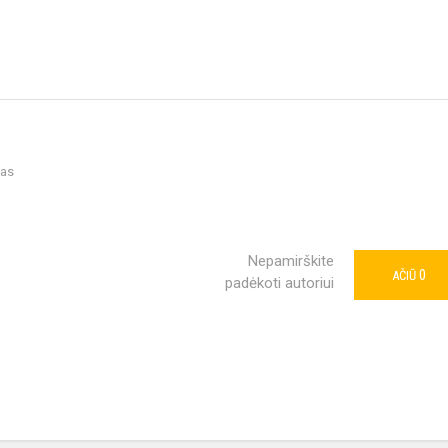
vas
Nepamirškite
0
AČIŪ
padėkoti autoriui