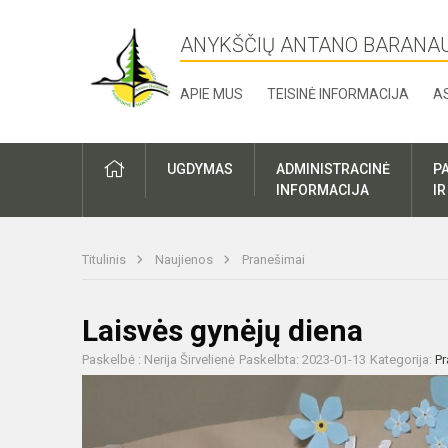
ANYKŠČIŲ ANTANO BARANA
APIE MUS
TEISINĖ INFORMACIJA
A
UGDYMAS
ADMINISTRACINĖ
P
INFORMACIJA
I
Titulinis
Naujienos
Pranešimai
Laisvės gynėjų diena
Paskelbė : Nerija Širvelienė
Paskelbta: 2023-01-13
Kategorija:
Pr