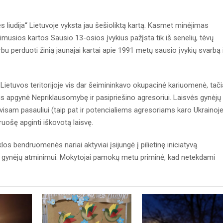
nes liudija“ Lietuvoje vyksta jau šešioliktą kartą. Kasmet minėjimas
imusios kartos Sausio 13-osios įvykius pažįsta tik iš senelių, tėvų
rbu perduoti žinią jaunajai kartai apie 1991 metų sausio įvykių svarbą 
Lietuvos teritorijoje vis dar šeimininkavo okupacinė kariuomenė, tač
mis apgynė Nepriklausomybę ir pasipriešino agresoriui. Laisvės gynėjų
 visam pasauliui (taip pat ir potencialiems agresoriams karo Ukrainoj
ruošę apginti iškovotą laisvę.
bendruomenės nariai aktyviai įsijungė į pilietinę iniciatyvą.
 gynėjų atminimui. Mokytojai pamokų metu priminė, kad netekdami