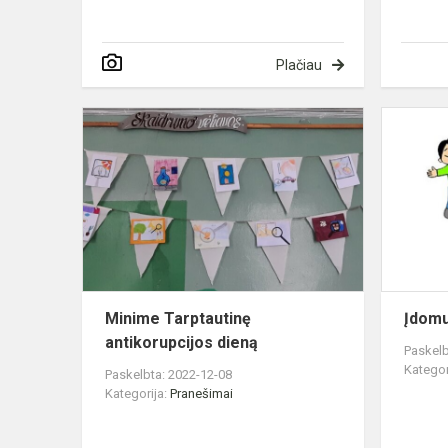
Plačiau
Minime
Tarptautinę
antikorupcij
dieną
Minime Tarptautinę
Įdom
antikorupcijos dieną
Paskelb
Kategor
Paskelbta: 2022-12-08
Kategorija:
Pranešimai