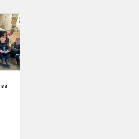
Netradicinėje
pamokoje
Angelų
muziejuje
"Pažinkime
žaisdami...
kime