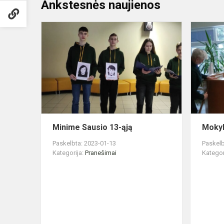
Ankstesnės naujienos
Minime
Sausio
13-
ąją
Minime Sausio 13-ąją
Mokyk
Paskelbta: 2023-01-13
Paskelb
Kategorija:
Pranešimai
Kategor