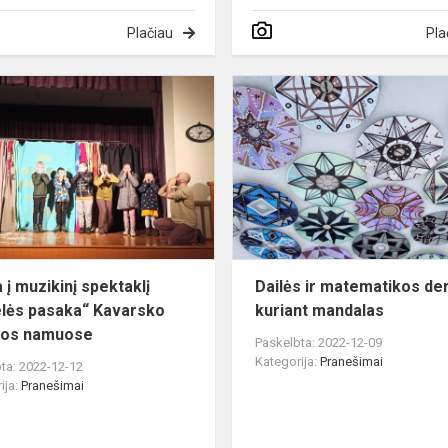
Plačiau
Pla
Išvyka
į
muzikinį
spektaklį
„Senelės
pasaka“
Kavarsko
kultū...
 į muzikinį spektaklį
Dailės ir matematikos de
lės pasaka“ Kavarsko
kuriant mandalas
ros namuose
Paskelbta: 2022-12-09
Kategorija:
Pranešimai
ta: 2022-12-12
ija:
Pranešimai