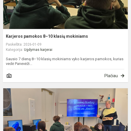
Karjeros pamokos 8–10 klasių mokiniams
Paskelbta: 2026-01-09
Kategorija:
Ugdymas karjerai
Sausio 7 dieną 8–10 klasių mokiniams vyko karjeros pamokos, kurias
vedė Panevėži...
Plačiau
8
k
U
S
c