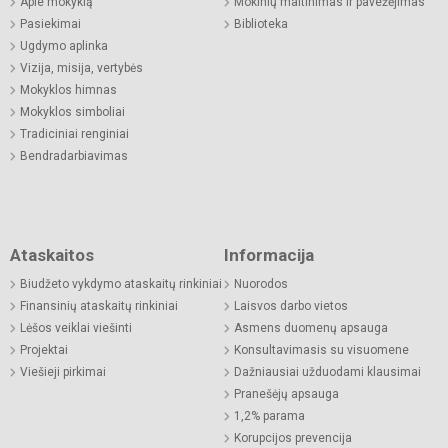
Apie mokyklą
Mokinių maitinimas ir pavežėjimas
Pasiekimai
Biblioteka
Ugdymo aplinka
Vizija, misija, vertybės
Mokyklos himnas
Mokyklos simboliai
Tradiciniai renginiai
Bendradarbiavimas
Ataskaitos
Informacija
Biudžeto vykdymo ataskaitų rinkiniai
Nuorodos
Finansinių ataskaitų rinkiniai
Laisvos darbo vietos
Lėšos veiklai viešinti
Asmens duomenų apsauga
Projektai
Konsultavimasis su visuomene
Viešieji pirkimai
Dažniausiai užduodami klausimai
Pranešėjų apsauga
1,2% parama
Korupcijos prevencija