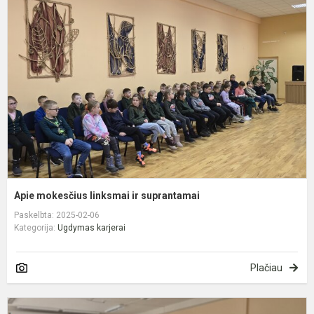
m
l
ir
s
Apie mokesčius linksmai ir suprantamai
Paskelbta: 2025-02-06
Kategorija:
Ugdymas karjerai
Plačiau
S