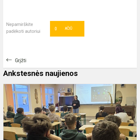
Nepamirškite
0
AČIŪ
padėkoti autoriui
Grįžti
Ankstesnės naujienos
K
p
8
1
k
m