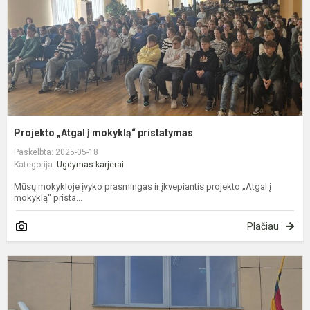
Projekto „Atgal į mokyklą“ pristatymas
Paskelbta: 2025-05-18
Kategorija:
Ugdymas karjerai
Mūsų mokykloje įvyko prasmingas ir įkvepiantis projekto „Atgal į
mokyklą“ prista...
Plačiau
K
d
U