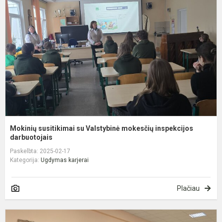
s
V
m
i
d
Mokinių susitikimai su Valstybinė mokesčių inspekcijos
darbuotojais
Paskelbta: 2025-02-17
Kategorija:
Ugdymas karjerai
Plačiau
A