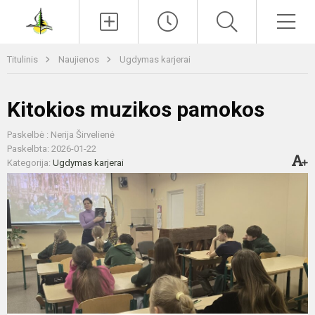
Paieška
Men
Titulinis
Naujienos
Ugdymas karjerai
Kitokios muzikos pamokos
Paskelbė : Nerija Širvelienė
Paskelbta: 2026-01-22
Kategorija:
Ugdymas karjerai