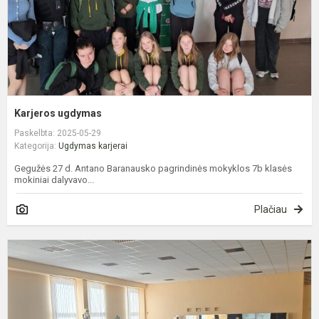
Karjeros ugdymas
Paskelbta: 2025-05-29
Kategorija:
Ugdymas karjerai
Gegužės 27 d. Antano Baranausko pagrindinės mokyklos 7b klasės
mokiniai dalyvavo...
Plačiau
P
„
į
m
p