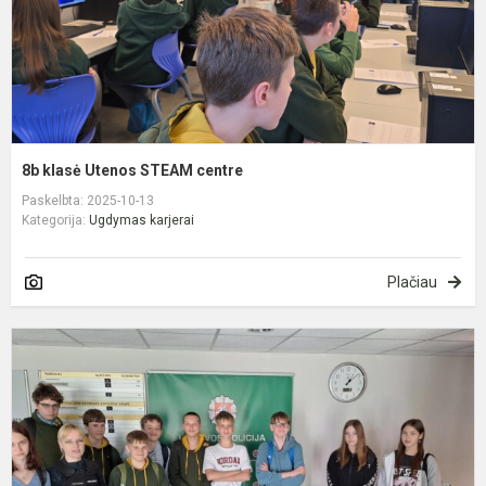
8b klasė Utenos STEAM centre
Paskelbta: 2025-10-13
Kategorija:
Ugdymas karjerai
Plačiau
K
u