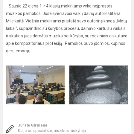
Sausio 22 dieną 1 ir 4 klasių mokiniams vyko neįprastos
muzikos pamokos. Jose svečiavosi vaikų dainų autorė Gitana
Mileikaitė. Viešnia mokiniams pristatė savo autorinę knygą „Metų
laikai“, supažindino su kūrybos procesu, dainavo kartu su vaikais
ir skatino juos domėtis muzika bei kūryba, su mokiniais diskutavo
apie kompozitoriaus profesiją. Pamokos buvo įdomios, kupinos
gerų emocijų.
Jūratė Girnienė
Karjeros specialistė, muzikos mokytoja