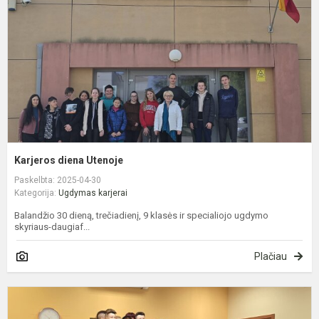
Karjeros diena Utenoje
Paskelbta: 2025-04-30
Kategorija:
Ugdymas karjerai
Balandžio 30 dieną, trečiadienį, 9 klasės ir specialiojo ugdymo
skyriaus-daugiaf...
Plačiau
K
d