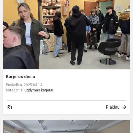
Karjeros diena
Paskelbta: 2025-04-14
Kategorija:
Ugdymas karjerai
Plačiau
M
s