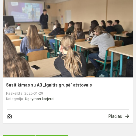
s
A
„
g
a
Susitikimas su AB „Ignitis grupė“ atstovais
Paskelbta: 2025-01-29
Kategorija:
Ugdymas karjerai
Plačiau