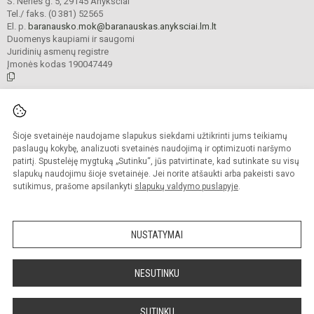
S. Nėries g. 5, 29145 Anykščiai
Tel./ faks. (0 381) 52565
El. p.
baranausko.mok@baranauskas.anyksciai.lm.lt
Duomenys kaupiami ir saugomi
Juridinių asmenų registre
Įmonės kodas 190047449
© 2021. Anykščių Antano Baranausko pagrindinė mokykla. Visos teisės
saugomos.
Šioje svetainėje naudojame slapukus siekdami užtikrinti jums teikiamų
Kopijuoti turinį be raštiško mokyklos administracijos sutikimo griežtai
draudžiama.
paslaugų kokybę, analizuoti svetainės naudojimą ir optimizuoti naršymo
patirtį. Spustelėję mygtuką „Sutinku“, jūs patvirtinate, kad sutinkate su visų
Prieinamumo paraiška
Slapukų valdymas
slapukų naudojimu šioje svetainėje. Jei norite atšaukti arba pakeisti savo
sutikimus, prašome apsilankyti
slapukų valdymo puslapyje
.
Sumanus būdas atnaujinti
mokyklos interneto
svetainę
NUSTATYMAI
NESUTINKU
SUTINKU