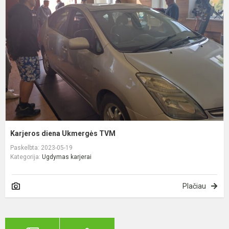
U
T
Karjeros diena Ukmergės TVM
Paskelbta: 2023-05-19
Kategorija:
Ugdymas karjerai
Plačiau