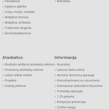
Pasiekimai
Biblioteka
Ugdymo aplinka
Vizija, misija, vertybės
Mokyklos himnas
Mokyklos simboliai
Tradiciniai renginiai
Bendradarbiavimas
Ataskaitos
Informacija
Biudžeto vykdymo ataskaitų rinkiniai
Nuorodos
Finansinių ataskaitų rinkiniai
Laisvos darbo vietos
Lėšos veiklai viešinti
Asmens duomenų apsauga
Projektai
Konsultavimasis su visuomene
Viešieji pirkimai
Dažniausiai užduodami klausimai
Pranešėjų apsauga
1,2% parama
Korupcijos prevencija
Civilinė sauga