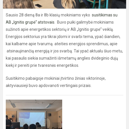
Sausio 28 dieną 8a ir 8b klasių mokiniams vyko
susitikimas su
AB „Ignitis grupė“ atstovais
. Buvo puiki galimybė mokiniams
sužinoti apie energetikos sektorių ir AB „Ignitis grupė“ veiklą.
Energijos sektorius yra tikrai įdomi ir svarbi tema, ypač šiandien,
kai kalbame apie tvarumą ateities energijos sprendimus, apie
atsinaujinančią energiją ir jos svarbą. Tai ypač aktualu šiuo metu,
kai pasaulis siekia sumažinti išmetamų anglies dvideginio dujų
kiekį ir pereiti prie tvaresnės energetikos.
Susitikimo pabaigoje mokiniai įtvirtino žinias viktorinoje,
aktyviausieji buvo apdovanoti vertingais prizais.