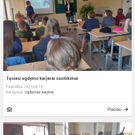
k
s
Tęsiasi ugdymo karjerai susitikimai
Paskelbta: 2023-05-19
Kategorija:
Ugdymas karjerai
Plačiau
K
d