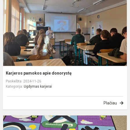
a
d
Karjeros pamokos apie donorystę
Paskelbta: 2024-11-26
Kategorija:
Ugdymas karjerai
Plačiau
D
p