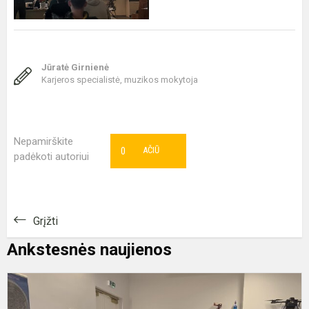
Jūratė Girnienė
Karjeros specialistė, muzikos mokytoja
Nepamirškite
0
AČIŪ
padėkoti autoriui
Grįžti
Ankstesnės naujienos
K
p