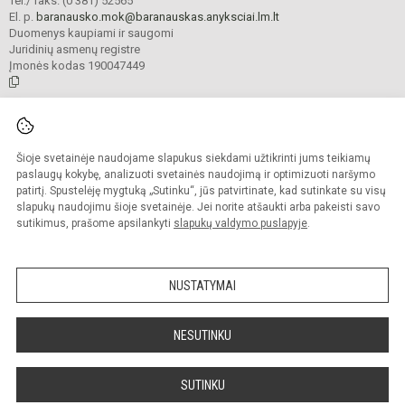
Tel./ faks. (0 381) 52565
El. p.
baranausko.mok@baranauskas.anyksciai.lm.lt
Duomenys kaupiami ir saugomi
Juridinių asmenų registre
Įmonės kodas 190047449
© 2021. Anykščių Antano Baranausko pagrindinė mokykla. Visos teisės
saugomos.
Šioje svetainėje naudojame slapukus siekdami užtikrinti jums teikiamų
Kopijuoti turinį be raštiško mokyklos administracijos sutikimo griežtai
draudžiama.
paslaugų kokybę, analizuoti svetainės naudojimą ir optimizuoti naršymo
patirtį. Spustelėję mygtuką „Sutinku“, jūs patvirtinate, kad sutinkate su visų
Prieinamumo paraiška
Slapukų valdymas
slapukų naudojimu šioje svetainėje. Jei norite atšaukti arba pakeisti savo
sutikimus, prašome apsilankyti
slapukų valdymo puslapyje
.
Sumanus būdas atnaujinti
mokyklos interneto
svetainę
NUSTATYMAI
NESUTINKU
SUTINKU