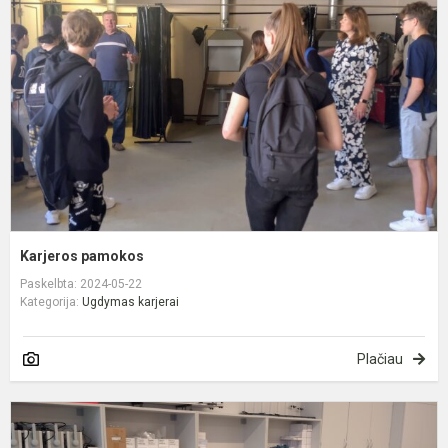
Karjeros pamokos
Paskelbta: 2024-05-22
Kategorija:
Ugdymas karjerai
Plačiau
5
U