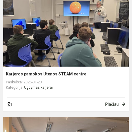
U
S
c
Karjeros pamokos Utenos STEAM centre
Paskelbta: 2025-01-23
Kategorija:
Ugdymas karjerai
Plačiau
K
p