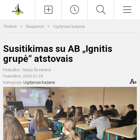
Paieška
Men
Titulinis
Naujienos
Ugdymas karjerai
Susitikimas su AB „Ignitis
grupė“ atstovais
Paskelbė : Nerija Širvelienė
Paskelbta: 2025-01-29
Kategorija:
Ugdymas karjerai