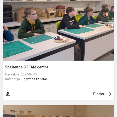
S
c
5b Utenos STEAM centre
Paskelbta: 2024-04-15
Kategorija:
Ugdymas karjerai
Plačiau
K
u