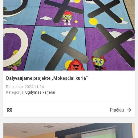
„
k
Dalyvaujame projekte „Mokesčiai kuria“
Paskelbta: 2024-11-24
Kategorija:
Ugdymas karjerai
Plačiau
K
p