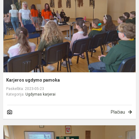
p
Karjeros ugdymo pamoka
Paskelbta: 2023-05-23
Kategorija:
Ugdymas karjerai
Plačiau
T
u