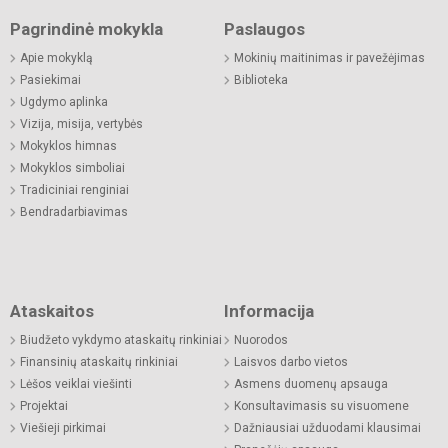
Pagrindinė mokykla
Paslaugos
Apie mokyklą
Mokinių maitinimas ir pavežėjimas
Pasiekimai
Biblioteka
Ugdymo aplinka
Vizija, misija, vertybės
Mokyklos himnas
Mokyklos simboliai
Tradiciniai renginiai
Bendradarbiavimas
Ataskaitos
Informacija
Biudžeto vykdymo ataskaitų rinkiniai
Nuorodos
Finansinių ataskaitų rinkiniai
Laisvos darbo vietos
Lėšos veiklai viešinti
Asmens duomenų apsauga
Projektai
Konsultavimasis su visuomene
Viešieji pirkimai
Dažniausiai užduodami klausimai