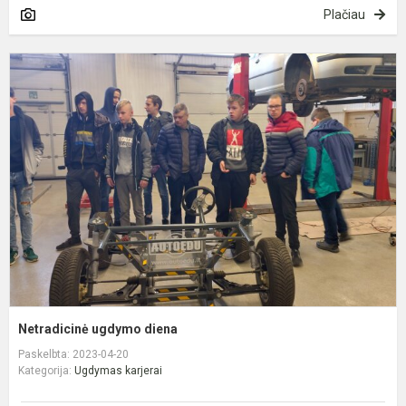
Plačiau
N
u
d
Netradicinė ugdymo diena
Paskelbta: 2023-04-20
Kategorija:
Ugdymas karjerai