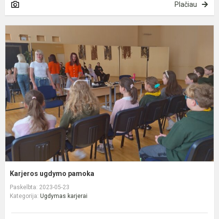
Plačiau
K
u
p
Karjeros ugdymo pamoka
Paskelbta: 2023-05-23
Kategorija:
Ugdymas karjerai