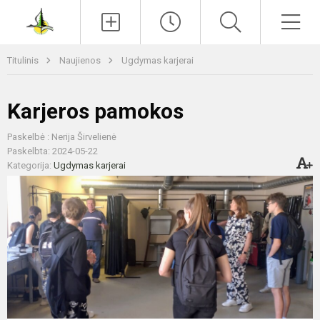
Paieška
Men
Titulinis
Naujienos
Ugdymas karjerai
Karjeros pamokos
Paskelbė : Nerija Širvelienė
Paskelbta: 2024-05-22
Kategorija:
Ugdymas karjerai