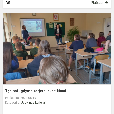
Plačiau
T
u
k
s
Tęsiasi ugdymo karjerai susitikimai
Paskelbta: 2023-05-19
Kategorija:
Ugdymas karjerai