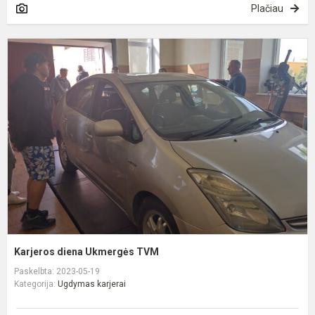
Plačiau
K
d
U
T
Karjeros diena Ukmergės TVM
Paskelbta: 2023-05-19
Kategorija:
Ugdymas karjerai