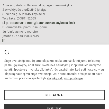
Anykščių Antano Baranausko pagrindinė mokykla
Savivaldybės biudžetinė įstaiga
S. Nėries g. 5, 29145 Anykščiai
Tel./ faks. (0 381) 52565
El. p.
baranausko.mok@baranauskas.anyksciai.lm.lt
Duomenys kaupiami ir saugomi
Juridinių asmenų registre
Įmonės kodas 190047449
© 2021. Anykščių Antano Baranausko pagrindinė mokykla. Visos teisės
saugomos.
Šioje svetainėje naudojame slapukus siekdami užtikrinti jums teikiamų
Kopijuoti turinį be raštiško mokyklos administracijos sutikimo griežtai
draudžiama.
paslaugų kokybę, analizuoti svetainės naudojimą ir optimizuoti naršymo
patirtį. Spustelėję mygtuką „Sutinku“, jūs patvirtinate, kad sutinkate su visų
Prieinamumo paraiška
Slapukų valdymas
slapukų naudojimu šioje svetainėje. Jei norite atšaukti arba pakeisti savo
sutikimus, prašome apsilankyti
slapukų valdymo puslapyje
.
Sumanus būdas atnaujinti
mokyklos interneto
svetainę
NUSTATYMAI
NESUTINKU