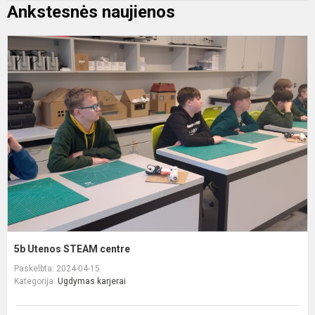
Ankstesnės naujienos
5
U
S
c
5b Utenos STEAM centre
Paskelbta: 2024-04-15
Kategorija:
Ugdymas karjerai