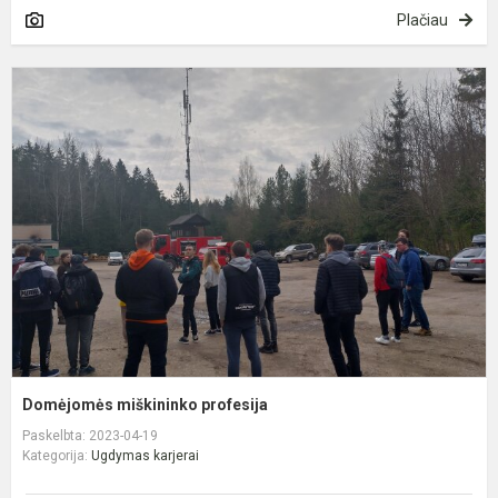
Plačiau
D
m
p
Domėjomės miškininko profesija
Paskelbta: 2023-04-19
Kategorija:
Ugdymas karjerai