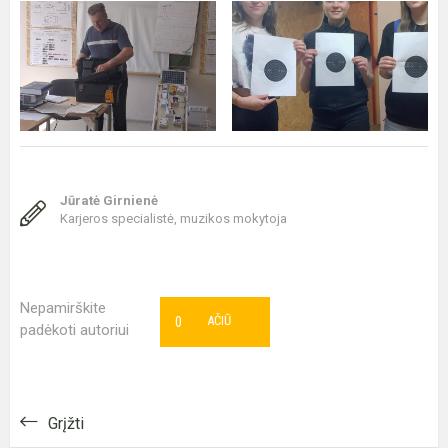
Jūratė Girnienė
Karjeros specialistė, muzikos mokytoja
Nepamirškite
0
AČIŪ
padėkoti autoriui
Grįžti