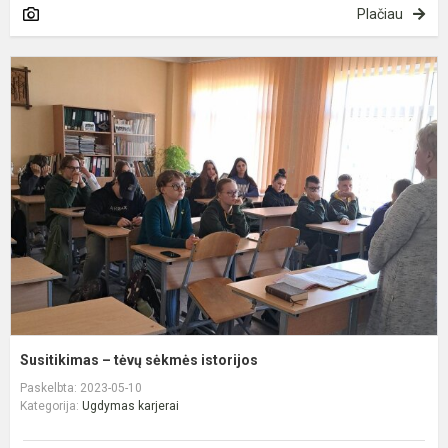
Plačiau
S
–
t
s
i
Susitikimas – tėvų sėkmės istorijos
Paskelbta: 2023-05-10
Kategorija:
Ugdymas karjerai