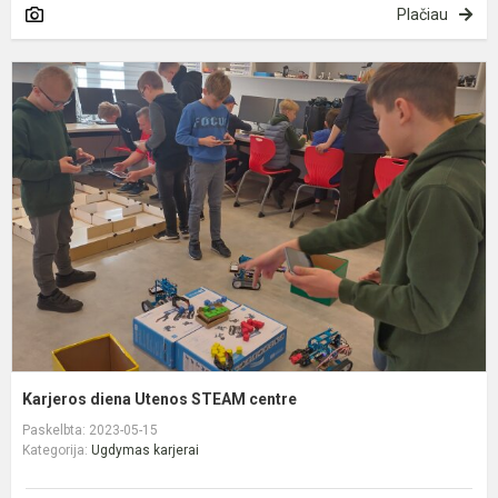
Plačiau
K
d
U
S
c
Karjeros diena Utenos STEAM centre
Paskelbta: 2023-05-15
Kategorija:
Ugdymas karjerai