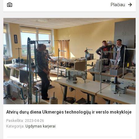
Plačiau
A
d
d
U
t
ir
v
m
Atvirų durų diena Ukmergės technologijų ir verslo mokykloje
Paskelbta: 2023-04-26
Kategorija:
Ugdymas karjerai