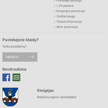
Pranešėjų apsauga
1,2% parama
Korupcijos prevencija
Civilinė sauga
Teisinė informacija
Atviri duomenys
Pastebėjote klaidų?
Turite pasiūlymų?
RAŠYKITE
Bendraukime
Steigėjas
Anykščių rajono savivaldybė