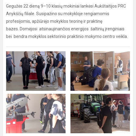
Gegužės 22 dieną 9–10 klasių mokiniai lankėsi Aukštaitijos PRC
Anykščių filiale. Susipažino su mokykloje rengiamomis
profesijomis, apžiūrėjo mokyklos teorinę ir praktinę
bazes. Domėjosi atsinaujinančios energijos šaltinių įrenginiais
bei bendra mokyklos sektorinio praktinio mokymo centro veikla.